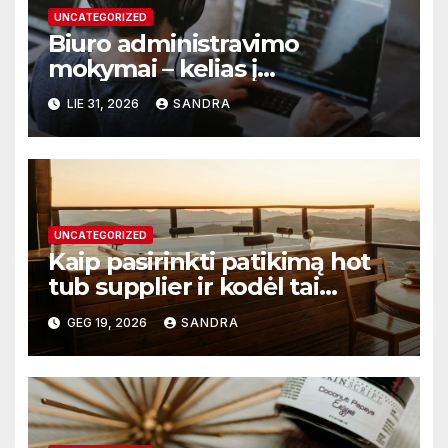
UNCATEGORIZED
Biuro administravimo
mokymai – kelias į
profesionalų ir efektyvų
LIE 31, 2026
SANDRA
darbą
UNCATEGORIZED
Kaip pasirinkti patikimą hot
tub supplier ir kodėl tai
svarbu?
GEG 19, 2026
SANDRA