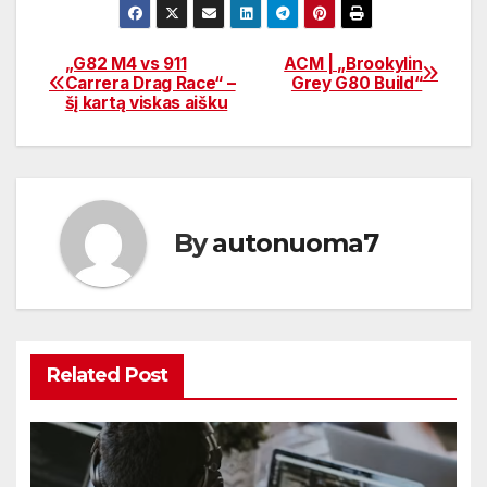
„G82 M4 vs 911
ACM | „Brookylin
Navigacija
Carrera Drag Race“ –
Grey G80 Build“
šį kartą viskas aišku
tarp
įrašų
By
autonuoma7
Related Post