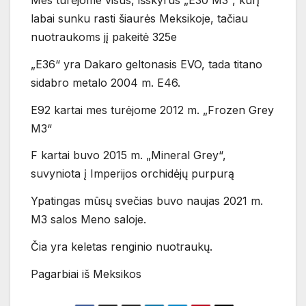
Mes turėjome visus, išskyrus „E30 M3“, kurį
labai sunku rasti šiaurės Meksikoje, tačiau
nuotraukoms jį pakeitė 325e
„E36“ yra Dakaro geltonasis EVO, tada titano
sidabro metalo 2004 m. E46.
E92 kartai mes turėjome 2012 m. „Frozen Grey
M3“
F kartai buvo 2015 m. „Mineral Grey“,
suvyniota į Imperijos orchidėjų purpurą
Ypatingas mūsų svečias buvo naujas 2021 m.
M3 salos Meno saloje.
Čia yra keletas renginio nuotraukų.
Pagarbiai iš Meksikos