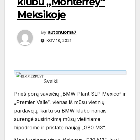
klubu „Monterrey“
Meksikoje
By
autonuoma7
KOV 18, 2021
Sveiki!
Prieš porą savaičių „BMW Plant SLP Mexico“ ir
„Premier Valle“, vienas iš mūsų vietinių
pardavėjų, kartu su BMW klubo nariais
surengė susirinkimą mūsų vietiniame
hipodrome ir pristatė naująjį „G80 M3“.