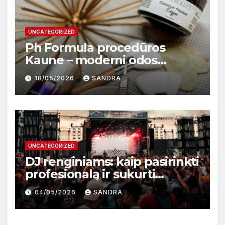
UNCATEGORIZED
Ph Formula procedūros
Kaune – moderni odos
atnaujinimo sistema
18/05/2026
SANDRA
UNCATEGORIZED
DJ renginiams: kaip pasirinkti
profesionalą ir sukurti
nepamirštamą atmosferą
04/05/2026
SANDRA