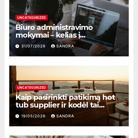
UNCATEGORIZED
Biuro administravimo
mokymai – kelias į
profesionalų ir efektyvų
31/07/2026
SANDRA
darbą
UNCATEGORIZED
Kaip pasirinkti patikimą hot
tub supplier ir kodėl tai
svarbu?
19/05/2026
SANDRA