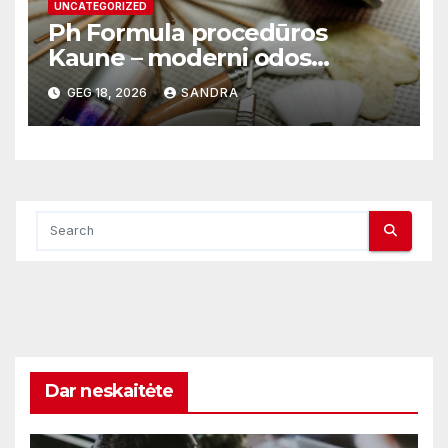
UNCATEGORIZED
Ph Formula procedūros
Kaune – moderni odos
atnaujinimo sistema
GEG 18, 2026
SANDRA
Dar neskaitėte