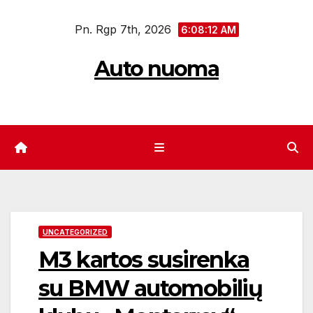
Eiti
Pn. Rgp 7th, 2026
prie
6:08:13 AM
turinio
Auto nuoma
UNCATEGORIZED
M3 kartos susirenka
su BMW automobilių