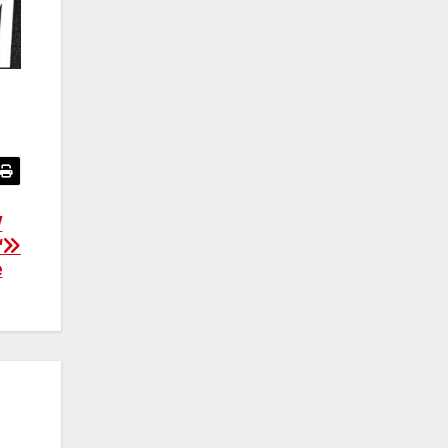
W
“
e