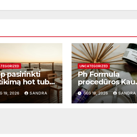
TEGORIZED
UNCATEGORIZED
p pasirinkti
Ph Formula
tikimą hot tub
procedūros Kau
plier ir kodėl
– moderni odos
G 19, 2026
SANDRA
GEG 18, 2026
SANDRA
 svarbu?
atnaujinimo
sistema