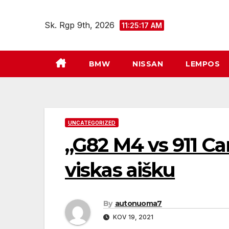
Eiti
prie
Sk. Rgp 9th, 2026
11:25:18 AM
turinio
BMW
NISSAN
LEMPOS
UNCATEGORIZED
„G82 M4 vs 911 Car
viskas aišku
By
autonuoma7
KOV 19, 2021