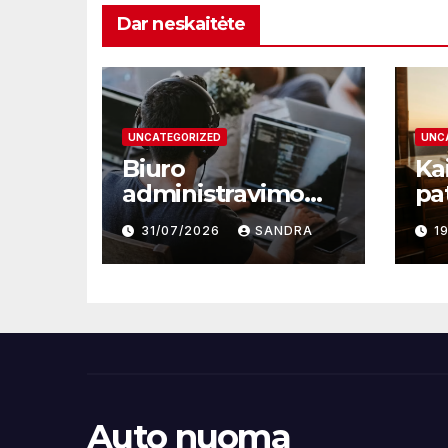
Dar neskaitėte
UNCATEGORIZED
UNC
Biuro
Kai
administravimo
pa
mokymai – kelias į
sup
31/07/2026
SANDRA
1
profesionalų ir
ta
efektyvų darbą
Auto nuoma