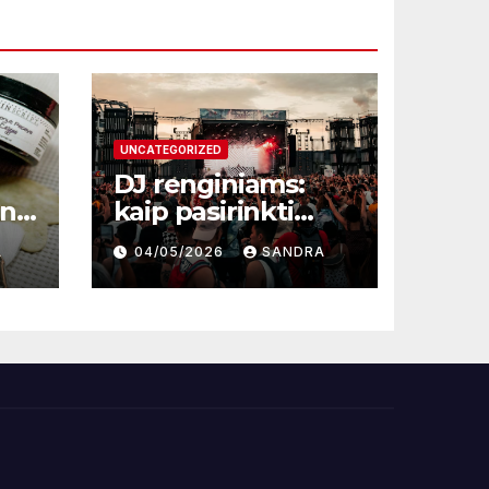
UNCATEGORIZED
DJ renginiams:
une
kaip pasirinkti
profesionalą ir
A
04/05/2026
SANDRA
sukurti
nepamirštamą
atmosferą