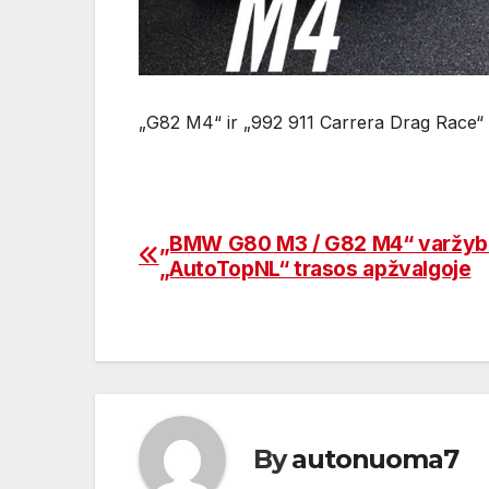
„G82 M4“ ir „992 911 Carrera Drag Race“ l
„BMW G80 M3 / G82 M4“ varžyb
Navigacija
„AutoTopNL“ trasos apžvalgoje
tarp
įrašų
By
autonuoma7