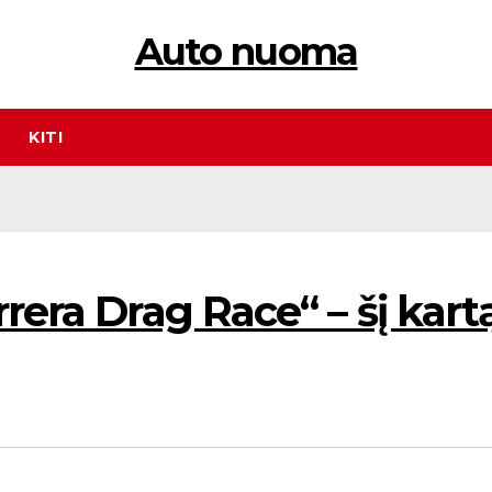
Auto nuoma
KITI
rera Drag Race“ – šį kart