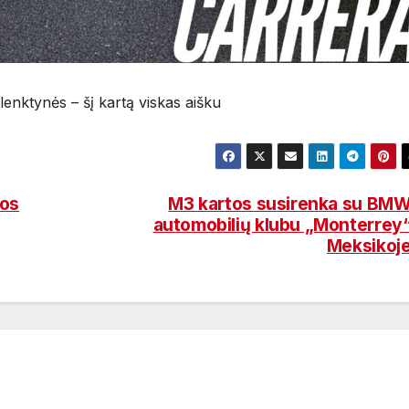
enktynės – šį kartą viskas aišku
os
M3 kartos susirenka su BM
automobilių klubu „Monterrey
Meksikoj