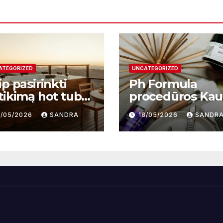
ATEGORIZED
UNCATEGORIZED
p pasirinkti
Ph Formula
tikimą hot tub
procedūros Ka
plier ir kodėl
– moderni odos
9/05/2026
SANDRA
18/05/2026
SANDR
i svarbu?
atnaujinimo
sistema