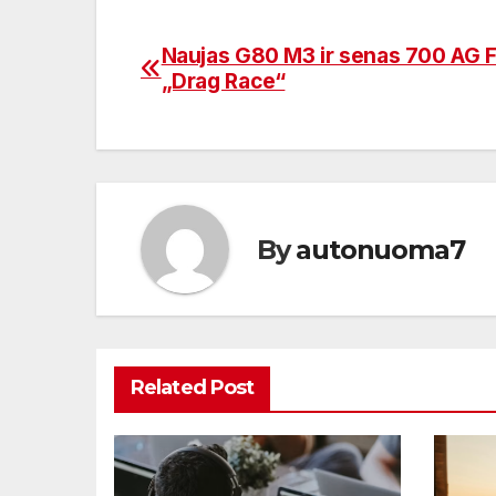
Naujas G80 M3 ir senas 700 AG 
Navigacija
„Drag Race“
tarp
įrašų
By
autonuoma7
Related Post