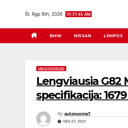
Eiti
prie
Št. Rgp 8th, 2026
10:21:46 AM
turinio
BMW
NISSAN
LEMPOS
UNCATEGORIZED
Lengviausia G82 
specifikacija: 1679
By
autonuoma7
GEG 27, 2021