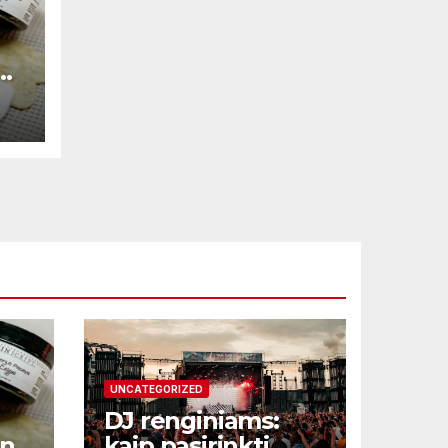
ne
UNCATEGORIZED
DJ renginiams:
une
kaip pasirinkti