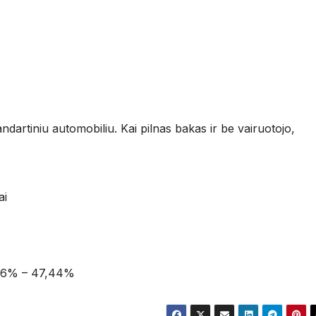
ndartiniu automobiliu. Kai pilnas bakas ir be vairuotojo,
ai
2,56% – 47,44%