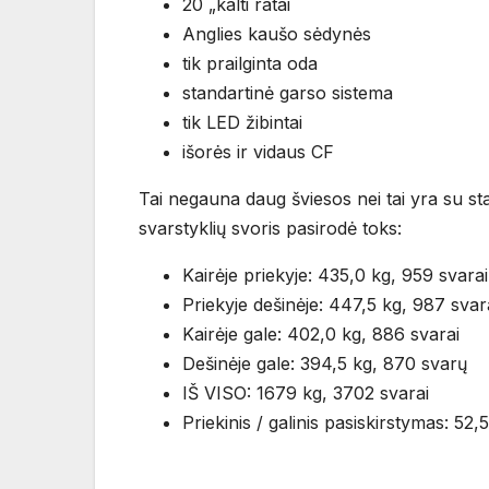
20 „kalti ratai
Anglies kaušo sėdynės
tik prailginta oda
standartinė garso sistema
tik LED žibintai
išorės ir vidaus CF
Tai negauna daug šviesos nei tai yra su sta
svarstyklių svoris pasirodė toks:
Kairėje priekyje: 435,0 kg, 959 svarai
Priekyje dešinėje: 447,5 kg, 987 svar
Kairėje gale: 402,0 kg, 886 svarai
Dešinėje gale: 394,5 kg, 870 svarų
IŠ VISO: 1679 kg, 3702 svarai
Priekinis / galinis pasiskirstymas: 5