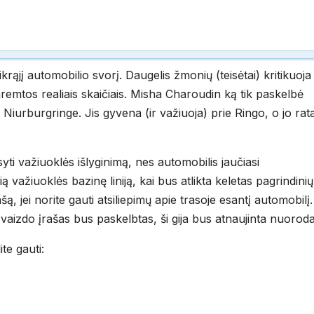
krąjį automobilio svorį. Daugelis žmonių (teisėtai) kritikuoja
emtos realiais skaičiais. Misha Charoudin ką tik paskelbė
Niurburgringe. Jis gyvena (ir važiuoja) prie Ringo, o jo rata
aisyti važiuoklės išlyginimą, nes automobilis jaučiasi
 važiuoklės bazinę liniją, kai bus atlikta keletas pagrindinių
ą, jei norite gauti atsiliepimų apie trasoje esantį automobilį.
 vaizdo įrašas bus paskelbtas, ši gija bus atnaujinta nuoroda
ite gauti: