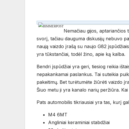
Nemačiau gijos, aptariančios ti
svorį, tačiau dauguma diskusijų nebuvo par
naują vaizdo įrašą su naujo G82 įspūdžiais 
yra tūkstančiai, todėl žino, apie ką kalba.
Bendri įspūdžiai yra geri, tiesiog reikia išt
nepakankamai paslankus. Tai suteikia puikią
pakeitimų. Bet turėtumėte žiūrėti vaizdo įraš
Šiuo metu ji yra kanalo narių peržiūra. Kai
Pats automobilis tikriausiai yra tas, kurį gal
M4 6MT
Angliniai keraminiai stabdžiai