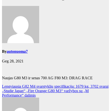
By
autonuoma7
Geg 28, 2021
Naujas G80 M3 ir senas 700 AG F80 M3: DRAG RACE
Navigacija
Lengviausia G82 M4 svarstyklių specifikacija: 1679 kg, 3702 svarai
„Studie Japan“ „Fire Orange G80 M3“ varžybos su „M
tarp
Performance“ dalimis
įrašų