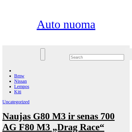
Eiti
Pn. Rgp 7th, 2026
prie
turinio
Auto nuoma
Bmw
Nissan
Lempos
Kiti
Uncategorized
Naujas G80 M3 ir senas 700
AG F80 M3 „Drag Race“