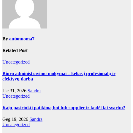
By
autonuoma7
Related Post
Uncategorized
Biuro administravimo mokymai – kelias į profesionalų ir
efektyvų darbą
Lie 31, 2026
Sandra
Uncategorized
Kaip pasirinkti patikimą hot tub supplier ir kodėl tai svarbu?
Geg 19, 2026
Sandra
Uncategorized