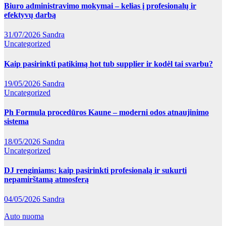
Biuro administravimo mokymai – kelias į profesionalų ir
efektyvų darbą
31/07/2026
Sandra
Uncategorized
Kaip pasirinkti patikimą hot tub supplier ir kodėl tai svarbu?
19/05/2026
Sandra
Uncategorized
Ph Formula procedūros Kaune – moderni odos atnaujinimo
sistema
18/05/2026
Sandra
Uncategorized
DJ renginiams: kaip pasirinkti profesionalą ir sukurti
nepamirštamą atmosferą
04/05/2026
Sandra
Auto nuoma