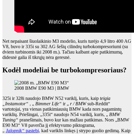
Net nepaisant šiuolaikinio M3 modelio, kuris turėjo 4,9 litro 400 AG
V8, buvo ir 335i su 302 AG šešių cilindrų turbokompresoriumi (su
dviem turbinomis iki 2008 m.). Tačiau kalbant apie patikimumą,
didesnė galia iš tikrųjų nėra geresnė.
Kodėl modeliai be turbokompresoriaus?
2008 BMW E90 M3 | BMW
325i ir 328i naudojo BMW N52 variklį,
kuris, kaip
teigia
„Instamotor“
, „
Bimmer Life“
ir „
r / BMW
sub-Reddit“
vartotojai,
yra vienas patikimiausių BMW kada nors pagamintų
variklių. Priešingai, „335i“ naudojo N54 variklį, kuris, „
BMW
Tuning“
pranešimais,
buvo kur kas mažiau patikimas. Nors „BMW
E90 M3“ V8 paverčia jį efektyvumo piktograma,
„
Jalopnik“
pastebi,
kad variklis linkęs į strypo guolio gedimą. Kaip