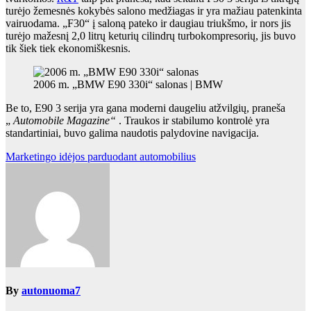
turėjo žemesnės kokybės salono medžiagas ir yra mažiau patenkinta
vairuodama. „F30“ į saloną pateko ir daugiau triukšmo, ir nors jis
turėjo mažesnį 2,0 litrų keturių cilindrų turbokompresorių, jis buvo
tik šiek tiek ekonomiškesnis.
2006 m. „BMW E90 330i“ salonas | BMW
Be to, E90 3 serija yra gana moderni daugeliu atžvilgių, praneša
„
Automobile Magazine“
. Traukos ir stabilumo kontrolė yra
standartiniai, buvo galima naudotis palydovine navigacija.
Navigacija
Marketingo idėjos parduodant automobilius
tarp
įrašų
By
autonuoma7