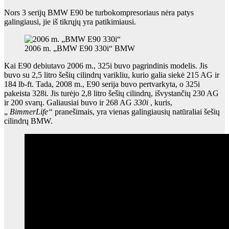
Nors 3 serijų BMW E90 be turbokompresoriaus nėra patys
galingiausi, jie iš tikrųjų yra patikimiausi.
2006 m. „BMW E90 330i“ BMW
Kai E90 debiutavo 2006 m., 325i buvo pagrindinis modelis. Jis
buvo su 2,5 litro šešių cilindrų varikliu, kurio galia siekė 215 AG ir
184 lb-ft. Tada, 2008 m., E90 serija buvo pertvarkyta, o 325i
pakeista 328i. Jis turėjo 2,8 litro šešių cilindrų, išvystančių 230 AG
ir 200 svarų. Galiausiai buvo ir 268 AG
330i
, kuris,
„
BimmerLife“
pranešimais,
yra vienas galingiausių natūraliai šešių
cilindrų BMW.