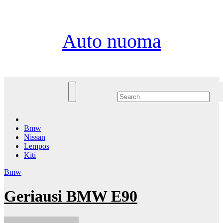
Eiti
Kt. Rgp 6th, 2026
prie
turinio
Auto nuoma
Bmw
Nissan
Lempos
Kiti
Bmw
Geriausi BMW E90