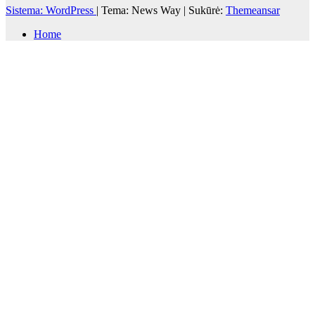
Sistema: WordPress
|
Tema: News Way | Sukūrė:
Themeansar
Home