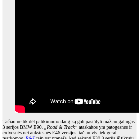
Tačiau ne tik dėl patikimumo daug ką gali pasiūlyti mažiau galingas
3 serijos BMW E90.
„Road & Track“
ataskaitos
yra patogesnės ir
erdvesnės nei ankstesnės E46 versijos, tačiau vis tiek gerai
tvarkomos.
R&T
taip pat
praneša,
kad sekanti F30 3 serija
iš tikrųjų