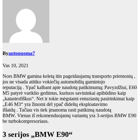
By
autonuoma7
Vas 10, 2021
Nors BMW gamina keletą
itin pageidaujamų transporto priemonių
,
jos ne visada atitiko
vokiečių automobilių gamintojo
reputaciją
. Ypač kalbant apie naudotą patikimumą; Pavyzdžiui, E60
M5 patyrė variklio gedimus,
kuriuos savininkai
apibūdino kaip
„katastrofiškus“. Net ir tokie mėgstami entuziastų pasirinkimai
kaip
„E46 M3“
yra žinomi
dėl ypač didelių eksploatavimo
išlaidų
. Tačiau vis tiek įmanoma rasti patikimą naudotą
BMW. Vienas iš rekomenduojamų variantų yra 3-serijos BMW E90
be turbokompresoriaus.
3 serijos „BMW E90“