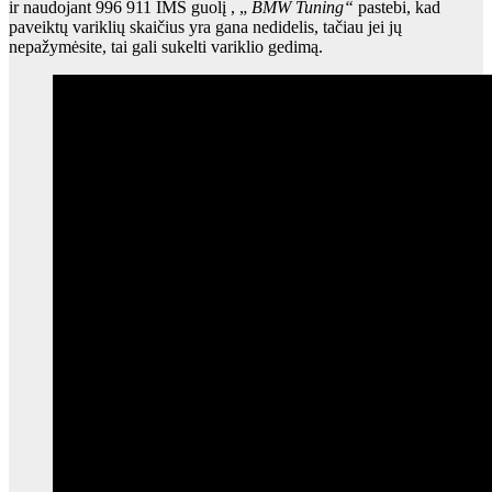
ir
naudojant 996 911 IMS guolį
, „
BMW Tuning“
pastebi,
kad
paveiktų variklių skaičius yra gana nedidelis, tačiau jei jų
nepažymėsite, tai gali sukelti variklio gedimą.