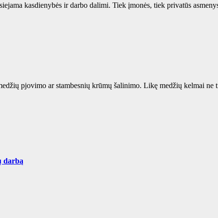
ejama kasdienybės ir darbo dalimi. Tiek įmonės, tiek privatūs asmenys d
 medžių pjovimo ar stambesnių krūmų šalinimo. Likę medžių kelmai ne tik
ų darbą