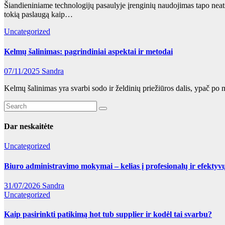
Šiandieniniame technologijų pasaulyje įrenginių naudojimas tapo neatsi
tokią paslaugą kaip…
Uncategorized
Kelmų šalinimas: pagrindiniai aspektai ir metodai
07/11/2025
Sandra
Kelmų šalinimas yra svarbi sodo ir želdinių priežiūros dalis, ypač po
Dar neskaitėte
Uncategorized
Biuro administravimo mokymai – kelias į profesionalų ir efektyv
31/07/2026
Sandra
Uncategorized
Kaip pasirinkti patikimą hot tub supplier ir kodėl tai svarbu?