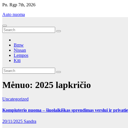
Eiti
Pn. Rgp 7th, 2026
prie
Auto nuoma
turinio
Bmw
Nissan
Lempos
Kiti
Mėnuo:
2025 lapkričio
Uncategorized
Kompiuterio nuoma – šiuolaikiškas sprendimas verslui ir privat
20/11/2025
Sandra