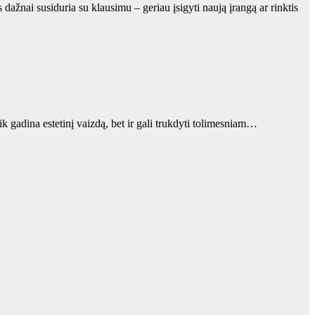
ažnai susiduria su klausimu – geriau įsigyti naują įrangą ar rinktis
 gadina estetinį vaizdą, bet ir gali trukdyti tolimesniam…