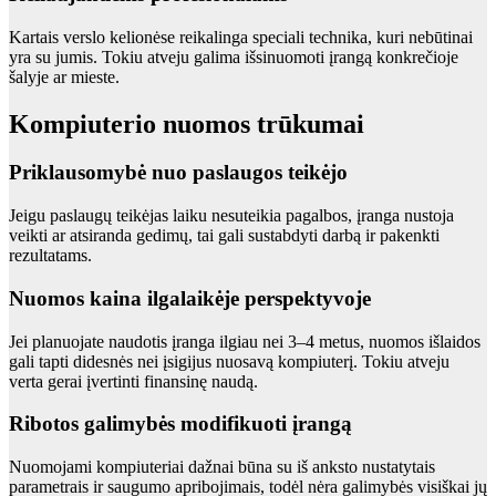
Kartais verslo kelionėse reikalinga speciali technika, kuri nebūtinai
yra su jumis. Tokiu atveju galima išsinuomoti įrangą konkrečioje
šalyje ar mieste.
Kompiuterio nuomos trūkumai
Priklausomybė nuo paslaugos teikėjo
Jeigu paslaugų teikėjas laiku nesuteikia pagalbos, įranga nustoja
veikti ar atsiranda gedimų, tai gali sustabdyti darbą ir pakenkti
rezultatams.
Nuomos kaina ilgalaikėje perspektyvoje
Jei planuojate naudotis įranga ilgiau nei 3–4 metus, nuomos išlaidos
gali tapti didesnės nei įsigijus nuosavą kompiuterį. Tokiu atveju
verta gerai įvertinti finansinę naudą.
Ribotos galimybės modifikuoti įrangą
Nuomojami kompiuteriai dažnai būna su iš anksto nustatytais
parametrais ir saugumo apribojimais, todėl nėra galimybės visiškai jų