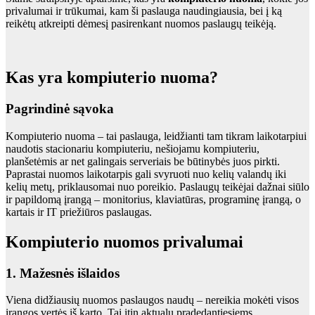
privalumai ir trūkumai, kam ši paslauga naudingiausia, bei į ką
reikėtų atkreipti dėmesį pasirenkant nuomos paslaugų teikėją.
Kas yra kompiuterio nuoma?
Pagrindinė sąvoka
Kompiuterio nuoma – tai paslauga, leidžianti tam tikram laikotarpiui
naudotis stacionariu kompiuteriu, nešiojamu kompiuteriu,
planšetėmis ar net galingais serveriais be būtinybės juos pirkti.
Paprastai nuomos laikotarpis gali svyruoti nuo kelių valandų iki
kelių metų, priklausomai nuo poreikio. Paslaugų teikėjai dažnai siūlo
ir papildomą įrangą – monitorius, klaviatūras, programinę įrangą, o
kartais ir IT priežiūros paslaugas.
Kompiuterio nuomos privalumai
1. Mažesnės išlaidos
Viena didžiausių nuomos paslaugos naudų – nereikia mokėti visos
įrangos vertės iš karto. Tai itin aktualu pradedantiesiems