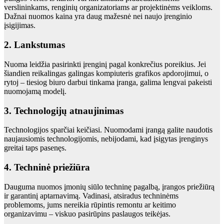
verslininkams, renginių organizatoriams ar projektinėms veikloms.
Dažnai nuomos kaina yra daug mažesnė nei naujo įrenginio
įsigijimas.
2. Lankstumas
Nuoma leidžia pasirinkti įrenginį pagal konkrečius poreikius. Jei
šiandien reikalingas galingas kompiuteris grafikos apdorojimui, o
rytoj – tiesiog biuro darbui tinkama įranga, galima lengvai pakeisti
nuomojamą modelį.
3. Technologijų atnaujinimas
Technologijos sparčiai keičiasi. Nuomodami įrangą galite naudotis
naujausiomis technologijomis, nebijodami, kad įsigytas įrenginys
greitai taps pasenęs.
4. Techninė priežiūra
Dauguma nuomos įmonių siūlo techninę pagalbą, įrangos priežiūrą
ir garantinį aptarnavimą. Vadinasi, atsiradus techninėms
problemoms, jums nereikia rūpintis remontu ar keitimo
organizavimu – viskuo pasirūpins paslaugos teikėjas.