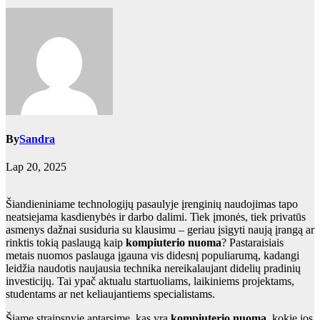
By
Sandra
Lap 20, 2025
Šiandieniniame technologijų pasaulyje įrenginių naudojimas tapo
neatsiejama kasdienybės ir darbo dalimi. Tiek įmonės, tiek privatūs
asmenys dažnai susiduria su klausimu – geriau įsigyti naują įrangą ar
rinktis tokią paslaugą kaip
kompiuterio nuoma
? Pastaraisiais
metais nuomos paslauga įgauna vis didesnį populiarumą, kadangi
leidžia naudotis naujausia technika nereikalaujant didelių pradinių
investicijų. Tai ypač aktualu startuoliams, laikiniems projektams,
studentams ar net keliaujantiems specialistams.
Šiame straipsnyje aptarsime, kas yra
kompiuterio nuoma
, kokie jos