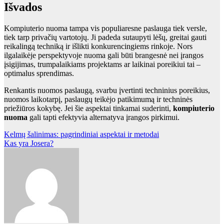
Išvados
Kompiuterio nuoma tampa vis populiaresne paslauga tiek versle,
tiek tarp privačių vartotojų. Ji padeda sutaupyti lėšų, greitai gauti
reikalingą techniką ir išlikti konkurencingiems rinkoje. Nors
ilgalaikėje perspektyvoje nuoma gali būti brangesnė nei įrangos
įsigijimas, trumpalaikiams projektams ar laikinai poreikiui tai –
optimalus sprendimas.
Renkantis nuomos paslaugą, svarbu įvertinti techninius poreikius,
nuomos laikotarpį, paslaugų teikėjo patikimumą ir techninės
priežiūros kokybę. Jei šie aspektai tinkamai suderinti,
kompiuterio
nuoma
gali tapti efektyvia alternatyva įrangos pirkimui.
Navigacija
Kelmų šalinimas: pagrindiniai aspektai ir metodai
Kas yra Josera?
tarp
įrašų