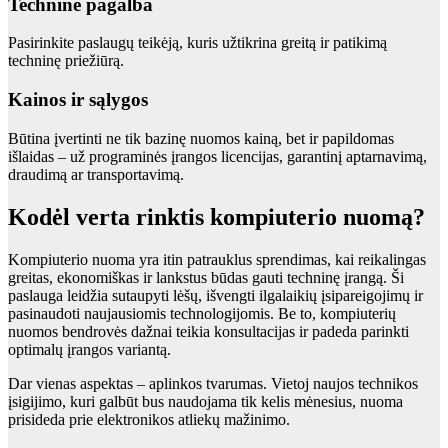
Techninė pagalba
Pasirinkite paslaugų teikėją, kuris užtikrina greitą ir patikimą
techninę priežiūrą.
Kainos ir sąlygos
Būtina įvertinti ne tik bazinę nuomos kainą, bet ir papildomas
išlaidas – už programinės įrangos licencijas, garantinį aptarnavimą,
draudimą ar transportavimą.
Kodėl verta rinktis kompiuterio nuomą?
Kompiuterio nuoma yra itin patrauklus sprendimas, kai reikalingas
greitas, ekonomiškas ir lankstus būdas gauti techninę įrangą. Ši
paslauga leidžia sutaupyti lėšų, išvengti ilgalaikių įsipareigojimų ir
pasinaudoti naujausiomis technologijomis. Be to, kompiuterių
nuomos bendrovės dažnai teikia konsultacijas ir padeda parinkti
optimalų įrangos variantą.
Dar vienas aspektas – aplinkos tvarumas. Vietoj naujos technikos
įsigijimo, kuri galbūt bus naudojama tik kelis mėnesius, nuoma
prisideda prie elektronikos atliekų mažinimo.