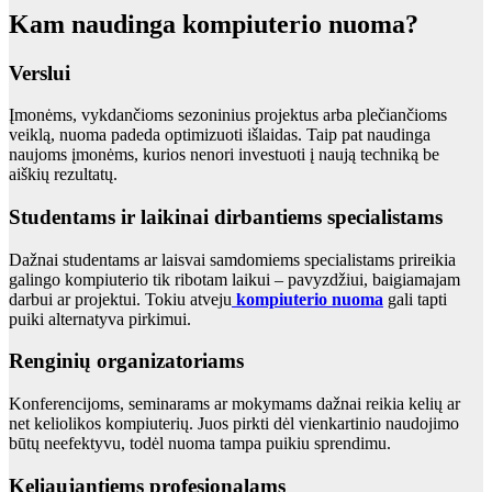
Kam naudinga kompiuterio nuoma?
Verslui
Įmonėms, vykdančioms sezoninius projektus arba plečiančioms
veiklą, nuoma padeda optimizuoti išlaidas. Taip pat naudinga
naujoms įmonėms, kurios nenori investuoti į naują techniką be
aiškių rezultatų.
Studentams ir laikinai dirbantiems specialistams
Dažnai studentams ar laisvai samdomiems specialistams prireikia
galingo kompiuterio tik ribotam laikui – pavyzdžiui, baigiamajam
darbui ar projektui. Tokiu atveju
kompiuterio nuoma
gali tapti
puiki alternatyva pirkimui.
Renginių organizatoriams
Konferencijoms, seminarams ar mokymams dažnai reikia kelių ar
net keliolikos kompiuterių. Juos pirkti dėl vienkartinio naudojimo
būtų neefektyvu, todėl nuoma tampa puikiu sprendimu.
Keliaujantiems profesionalams