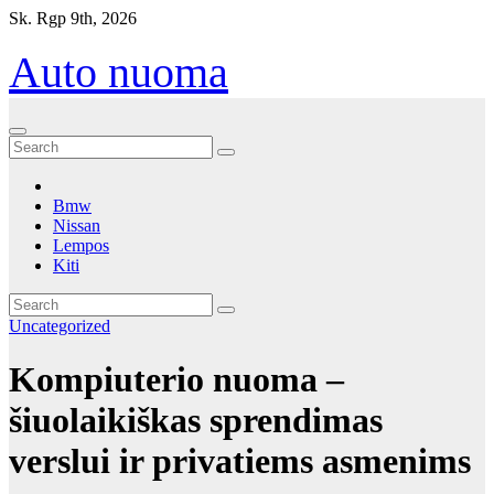
Eiti
Sk. Rgp 9th, 2026
prie
turinio
Auto nuoma
Bmw
Nissan
Lempos
Kiti
Uncategorized
Kompiuterio nuoma –
šiuolaikiškas sprendimas
verslui ir privatiems asmenims