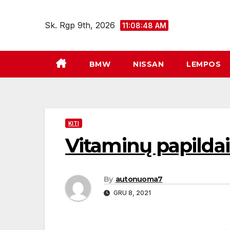
Eiti
prie
Sk. Rgp 9th, 2026
11:08:49 AM
turinio
BMW
NISSAN
LEMPOS
KITI
Vitaminų papildai
By
autonuoma7
GRU 8, 2021