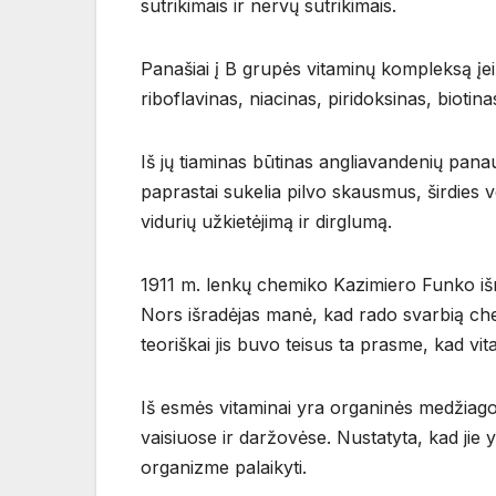
sutrikimais ir nervų sutrikimais.
Panašiai į B grupės vitaminų kompleksą įei
riboflavinas, niacinas, piridoksinas, biotina
Iš jų tiaminas būtinas angliavandenių pana
paprastai sukelia pilvo skausmus, širdies
vidurių užkietėjimą ir dirglumą.
1911 m. lenkų chemiko Kazimiero Funko išra
Nors išradėjas manė, kad rado svarbią che
teoriškai jis buvo teisus ta prasme, kad vi
Iš esmės vitaminai yra organinės medžiago
vaisiuose ir daržovėse. Nustatyta, kad j
organizme palaikyti.