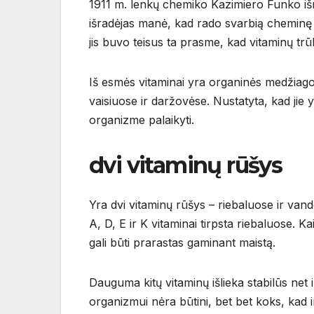
1911 m. lenkų chemiko Kazimiero Funko išras
išradėjas manė, kad rado svarbią cheminę 
jis buvo teisus ta prasme, kad vitaminų trū
Iš esmės vitaminai yra organinės medžiago
vaisiuose ir daržovėse. Nustatyta, kad j
organizme palaikyti.
dvi vitaminų rūšys
Yra dvi vitaminų rūšys – riebaluose ir van
A, D, E ir K vitaminai tirpsta riebaluose. Kai
gali būti prarastas gaminant maistą.
Dauguma kitų vitaminų išlieka stabilūs net ir
organizmui nėra būtini, bet bet koks, kad ir