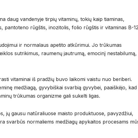
na daug vandenyje tirpių vitaminų, tokių kaip tiaminas,
s, pantoteno rūgštis, inozitolis, folio rūgštis ir vitaminas B-12
udojimui ir normalaus apetito atkūrimui. Jo trūkumas
 veiklos sutrikimus, raumenų jautrumą, emocinį nestabilumą,
sti vitaminai iš pradžių buvo laikomi vaistu nuo beriberi.
minę medžiagą, gyvybiškai svarbią gyvybei, paaiškėjo, kad
taminų trūkumas organizme gali sukelti ligas.
s, jų gausu natūraliuose maisto produktuose, pavyzdžiui,
ie yra svarbūs normaliems medžiagų apykaitos procesams mū