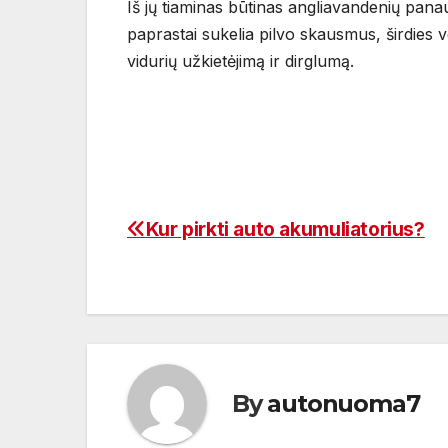
Iš jų tiaminas būtinas angliavandenių pana
paprastai sukelia pilvo skausmus, širdies
vidurių užkietėjimą ir dirglumą.
Kur pirkti auto akumuliatorius?
Navigacija
tarp
įrašų
By
autonuoma7