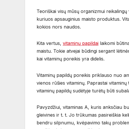
Teoriškai visų mūsų organizmui reikalingų v
kuriuos apsauginius maisto produktus. Vit
kokios nors naudos.
Kita vertus,
vitaminų papildai
laikomi būtin
maistu. Tokie atvejai būdingi sergant lėti
kai vitaminų poreikis yra didelis.
Vitaminų papildų poreikis priklauso nuo amži
vienos rūšies vitaminų. Paprastai vitaminų t
vitaminų papildų sudėtyje turėtų būti subal
Pavyzdžiui, vitaminas A, kuris anksčiau b
gleivines ir t. t. Jo trūkumas pasireiškia k
bendru silpnumu, kvėpavimo takų problemomi