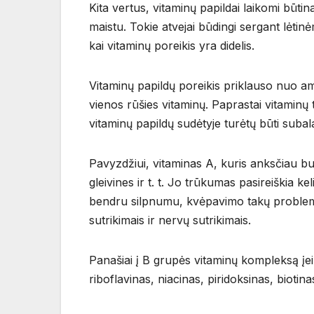
Kita vertus, vitaminų papildai laikomi būti
maistu. Tokie atvejai būdingi sergant lėti
kai vitaminų poreikis yra didelis.
Vitaminų papildų poreikis priklauso nuo amži
vienos rūšies vitaminų. Paprastai vitaminų t
vitaminų papildų sudėtyje turėtų būti subal
Pavyzdžiui, vitaminas A, kuris anksčiau b
gleivines ir t. t. Jo trūkumas pasireiškia k
bendru silpnumu, kvėpavimo takų problemomi
sutrikimais ir nervų sutrikimais.
Panašiai į B grupės vitaminų kompleksą įei
riboflavinas, niacinas, piridoksinas, biotina