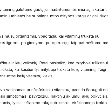
itaminų galėtume gauti, jei maitintumėmės mišriai, įskaitant 
aminų tabletės be subalansuotos mitybos vargu ar gali duot
ais mūsų organizmui, ypač tada, kai vitaminų trūksta su
nėmis ligomis, po gimdymo, po operacijų, taip pat nėštumo me
aus ir kitų veiksnių. Retai pasitaiko, kad mityboje trūksta t
rūksta, kai kasdienėje mityboje trūksta kelių vitaminų. Taigi
ansuotas kelių vitaminų kiekis.
uvo vadinamas priešinfekciniu vitaminu, padeda išsaugoti od
eliais simptomais, pavyzdžiui, naktiniu aklumu, akių pokyčiais
s, lyties ir šlapimo takų sutrikimais, virškinamojo trakto