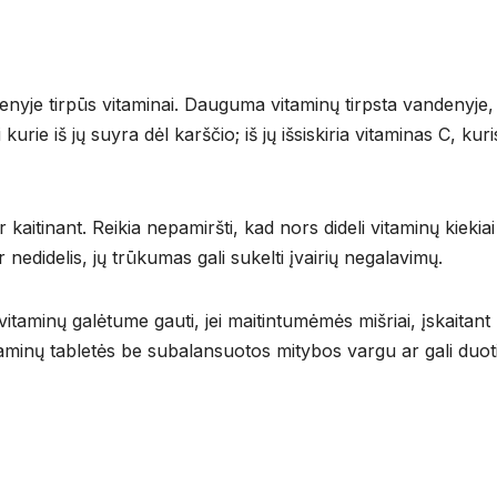
denyje tirpūs vitaminai. Dauguma vitaminų tirpsta vandenyje,
 kurie iš jų suyra dėl karščio; iš jų išsiskiria vitaminas C, kuri
 kaitinant. Reikia nepamiršti, kad nors dideli vitaminų kiekiai
 nedidelis, jų trūkumas gali sukelti įvairių negalavimų.
itaminų galėtume gauti, jei maitintumėmės mišriai, įskaitant 
aminų tabletės be subalansuotos mitybos vargu ar gali duot