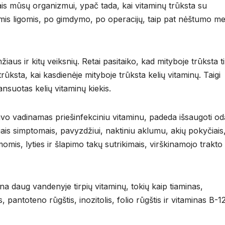
nais mūsų organizmui, ypač tada, kai vitaminų trūksta su
nėmis ligomis, po gimdymo, po operacijų, taip pat nėštumo me
aus ir kitų veiksnių. Retai pasitaiko, kad mityboje trūksta t
rūksta, kai kasdienėje mityboje trūksta kelių vitaminų. Taigi
ansuotas kelių vitaminų kiekis.
uvo vadinamas priešinfekciniu vitaminu, padeda išsaugoti od
eliais simptomais, pavyzdžiui, naktiniu aklumu, akių pokyčiais
s, lyties ir šlapimo takų sutrikimais, virškinamojo trakto
na daug vandenyje tirpių vitaminų, tokių kaip tiaminas,
s, pantoteno rūgštis, inozitolis, folio rūgštis ir vitaminas B-12