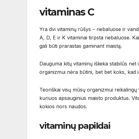
vitaminas C
Yra dvi vitaminų rūšys – riebaluose ir van
A, D, E ir K vitaminai tirpsta riebaluose. Kai
gali būti prarastas gaminant maistą.
Dauguma kitų vitaminų išlieka stabilūs net ir
organizmui nėra būtini, bet bet koks, kad ir
Teoriškai visų mūsų organizmui reikalingų v
kuriuos apsauginius maisto produktus. Vit
kokios nors naudos.
vitaminų papildai