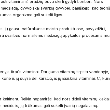
ti vitaminai iš pradžių buvo skirti gydyti beriberi. Nors
medžiagą, gyvybiškai svarbią gyvybei, paaiškėjo, kad teoriš
kumas organizme gali sukelti ligas.
s, jų gausu natūraliuose maisto produktuose, pavyzdžiui,
ie yra svarbūs normaliems medžiagų apykaitos procesams mū
denyje tirpūs vitaminai. Dauguma vitaminų tirpsta vandenyje,
 kurie iš jų suyra dėl karščio; iš jų išsiskiria vitaminas C, kuri
 kaitinant. Reikia nepamiršti, kad nors dideli vitaminų kiekiai
 nedidelis, jų trūkumas gali sukelti įvairių negalavimų.