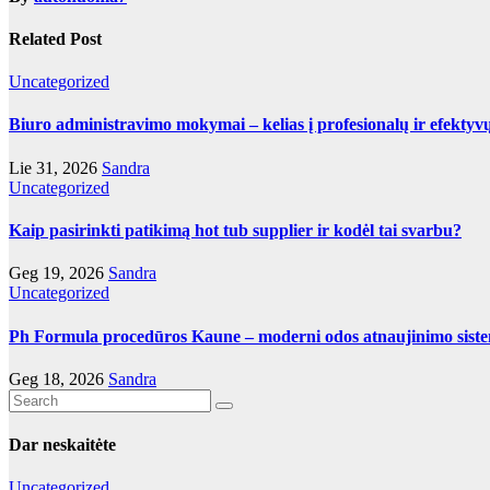
Related Post
Uncategorized
Biuro administravimo mokymai – kelias į profesionalų ir efektyv
Lie 31, 2026
Sandra
Uncategorized
Kaip pasirinkti patikimą hot tub supplier ir kodėl tai svarbu?
Geg 19, 2026
Sandra
Uncategorized
Ph Formula procedūros Kaune – moderni odos atnaujinimo sist
Geg 18, 2026
Sandra
Dar neskaitėte
Uncategorized