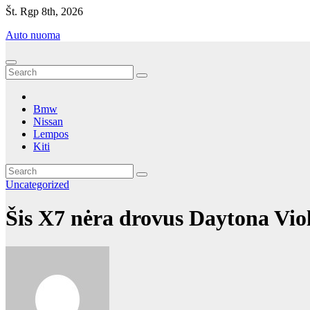
Eiti
Št. Rgp 8th, 2026
prie
Auto nuoma
turinio
Bmw
Nissan
Lempos
Kiti
Uncategorized
Šis X7 nėra drovus Daytona Vio