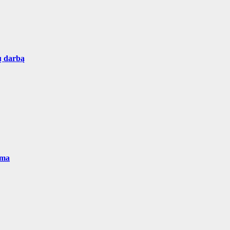
ų darbą
ema