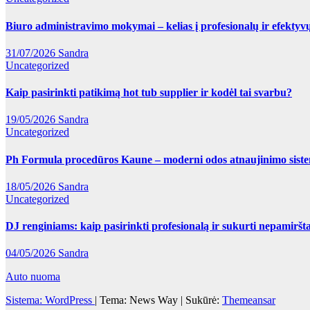
Biuro administravimo mokymai – kelias į profesionalų ir efektyv
31/07/2026
Sandra
Uncategorized
Kaip pasirinkti patikimą hot tub supplier ir kodėl tai svarbu?
19/05/2026
Sandra
Uncategorized
Ph Formula procedūros Kaune – moderni odos atnaujinimo sist
18/05/2026
Sandra
Uncategorized
DJ renginiams: kaip pasirinkti profesionalą ir sukurti nepamirš
04/05/2026
Sandra
Auto nuoma
Sistema: WordPress
|
Tema: News Way | Sukūrė:
Themeansar