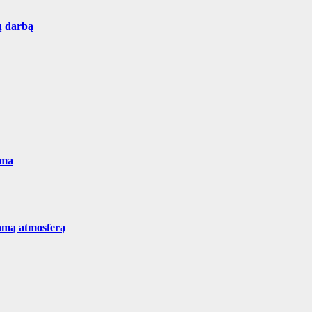
ų darbą
ema
tamą atmosferą