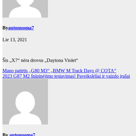
By
autonuoma7
Lie 13, 2021
Šis „X7“ nėra drovus „Daytona Violet“
Navigacija
Mano patirtis „G80 M3“ „BMW M Track Days @ COTA“
2023 G87 M2 šnipinėjimo testavimas! Paveikslėliai ir vaizdo įrašai
tarp
įrašų
By
autonuoma7