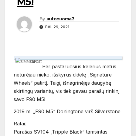
M5!
By
autonuoma7
BAL 29, 2021
Per pastaruosius kelerius metus
neturėjau nieko, išskyrus didelę „Signature
Wheels“ patirtį. Taigi, išnagrinėjęs daugybę
skirtingų variantų, vis tiek gavau parašų rinkinį
savo F90 M5!
2019 m. „F90 M5“ Doningtone virš Silverstone
Ratai:
Parašas SV104 „Tripple Black“ tamsintas