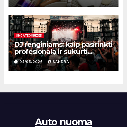
UNCATEGORIZED
DJ renginiams: kaip pasirinkti
profesionalą ir sukurti
nepamirštamą atmosferą
04/05/2026
SANDRA
Auto nuoma