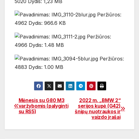
Mėnesis su G80 M3
2022 m. „BMW 2“
Navigacija
varžybomis (palyginti
serijos kupė (G42)
su RS5)
šnipų nuotraukos ir
tarp
vaizdo įrašai
įrašų