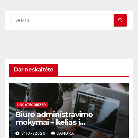
Dar neskaitėte
UNCATEGORIZED
Biuro administravimo
mokymai – kelias į
profesionalų ir efektyvų
31/07/2026
SANDRA
darbą