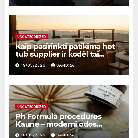
UNCATEGORIZED
Kaip pasirinkti patikimą hot
tub supplier ir kodėl tai
svarbu?
19/05/2026
SANDRA
UNCATEGORIZED
Ph Formula procedūros
Kaune – moderni odos
atnaujinimo sistema
18/05/2026
SANDRA