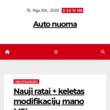
Eiti
Št. Rgp 8th, 2026
prie
8:44:19 AM
turinio
Auto nuoma
UNCATEGORIZED
Nauji ratai + keletas
modifikacijų mano