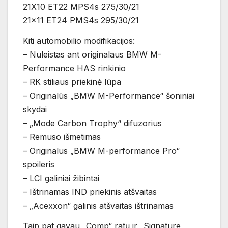
21X10 ET22 MPS4s 275/30/21
21×11 ET24 PMS4s 295/30/21
Kiti automobilio modifikacijos:
– Nuleistas ant originalaus BMW M-
Performance HAS rinkinio
– RK stiliaus priekinė lūpa
– Originalūs „BMW M-Performance“ šoniniai
skydai
– „Mode Carbon Trophy“ difuzorius
– Remuso išmetimas
– Originalus „BMW M-performance Pro“
spoileris
– LCI galiniai žibintai
– Ištrinamas IND priekinis atšvaitas
– „Acexxon“ galinis atšvaitas ištrinamas
Taip pat gavau „Comp“ ratų ir „Signature