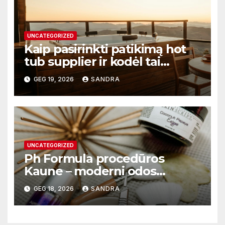
UNCATEGORIZED
Kaip pasirinkti patikimą hot
tub supplier ir kodėl tai
svarbu?
GEG 19, 2026
SANDRA
UNCATEGORIZED
Ph Formula procedūros
Kaune – moderni odos
atnaujinimo sistema
GEG 18, 2026
SANDRA