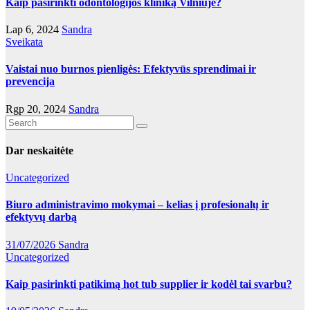
Kaip pasirinkti odontologijos kliniką Vilniuje?
Lap 6, 2024
Sandra
Sveikata
Vaistai nuo burnos pienligės: Efektyvūs sprendimai ir
prevencija
Rgp 20, 2024
Sandra
Dar neskaitėte
Uncategorized
Biuro administravimo mokymai – kelias į profesionalų ir
efektyvų darbą
31/07/2026
Sandra
Uncategorized
Kaip pasirinkti patikimą hot tub supplier ir kodėl tai svarbu?