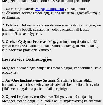
Megagen implantai yra žinomi dėl savo unikalių privalumų:
1. Gamintojo Garbė
:
Megagen implantai
yra pagaminti iš
aukščiausios kokybės medžiagų, kurios užtikrina ilgaamžiškumą ir
patikimumą.
2. Estetika
: Dėl savo diskretaus dizaino ir natūralaus atrodymo, šie
implantai yra beveik nematomas, todėl pacientai gali jaustis
pasitikinčiais savo šypsena.
3. Greitas Gydymo Procesas
: Megagen implantų dizainas leidžia
greitai ir efektyviai atlikti implantavimo operaciją, mažinant laiką,
kurį pacientas praleidžia klinikoje.
Inovatyvios Technologijos
Megagen nuolat diegia naujausias technologijas, kad tobulintų savo
produktus:
1. AnyOne Implantavimo Sistema:
Ši sistema leidžia atlikti
implantavimą net ir sudėtingiausiais atvejais be didelio chirurginio
įsikišimo, taupydama paciento laiką ir pinigus.
2. Xpeed Implantavimo Sistema:
Tai yra viena iš naujausių
Megagen technologijų, kuri leidžia atlikti implantavimą be skersinių