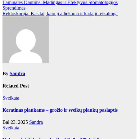
Navigacija
Laminatės Dantims: Madingas ir Efektyvus Stomatologijos
Sprendimas
tarp
Rektoskopija: Kas tai, kaip ji atliekama ir kada ji reikalinga
įrašų
By
Sandra
Related Post
Sveikata
Keratinas plaukams – grožio ir sveikų plaukų paslaptis
Bal 23, 2025
Sandra
Sveikata