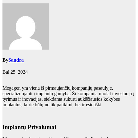
By
Sandra
Bal 25, 2024
Megagen yra viena iš pirmaujančių kompanijų pasaulyje,
specializuojanti į implantų gamybą. Ši kompanija nuolat investuoja į
tyrimus ir inovacijas, siekdama sukurti aukščiausios kokybės
implantus, kurie būtų ne tik patikimi, bet ir estetiški.
Implantų Privalumai