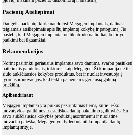
pjūvių, mažinant paciento diskomfortą ir skausmą.
Pacientų Atsiliepimai
Daugelis pacientų, kurie naudojosi Megagen implantais, dalinasi
teigiamais atsiliepimais apie šių implantų kokybę ir patogumą. Jie
pastebi, kad Megagen implantai ne tik atrodo natūraliai, bet ir yra
patikimi bei ilgaamžiai.
Rekomendacijos
Norint pasirinkti geriausius implantus savo dantims, svarbu pasitikėti
patikimais gamintojais, tokiomis kaip Megagen. Ši kompanija ne tik
siūlo aukščiausios kokybės produktus, bet ir nuolat investuoja į
tyrimus ir inovacijas, kad teiktų pacientams geriausią galimą
priežiūrą.
Apibendrinant
Megagen implantai yra puikus pasirinkimas tiems, kurie ieško
inovatyvios, patikimos ir estetiškos dantų pakeitimo galimybės. Su
savo aukščiausios kokybės produktų asortimentu ir nuolatine
inovacijų paieška, Megagen yra lyderiaujanti kompanija dantų
implantų srityje.