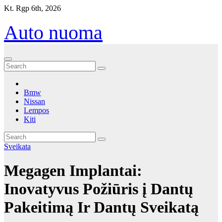
Eiti
Kt. Rgp 6th, 2026
prie
turinio
Auto nuoma
Bmw
Nissan
Lempos
Kiti
Sveikata
Megagen Implantai:
Inovatyvus Požiūris į Dantų
Pakeitimą Ir Dantų Sveikatą