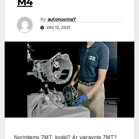
M4
By
autonuoma7
VAS 12, 2021
Norintiems 7MT, kodėl? Ar vairavote 7MT?