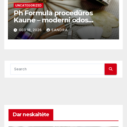
UNCATEGORIZED
Ph Formula procedūros
Kaune – moderni odos
atnaujinimo sistema
GEG 18, 2026
SANDRA
Dar neskaitėte