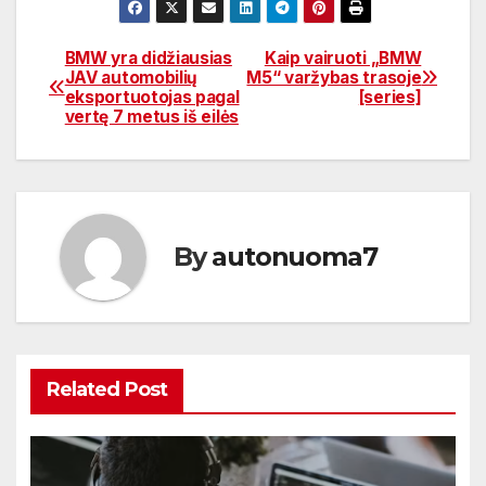
BMW yra didžiausias
Kaip vairuoti „BMW
Navigacija
JAV automobilių
M5“ varžybas trasoje
eksportuotojas pagal
[series]
tarp
vertę 7 metus iš eilės
įrašų
By
autonuoma7
Related Post