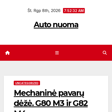
Eiti
Št. Rgp 8th, 2026
prie
7:52:33 AM
turinio
Auto nuoma
UNCATEGORIZED
Mechaninė pavarų
dėžė. G80 M3 ir G82