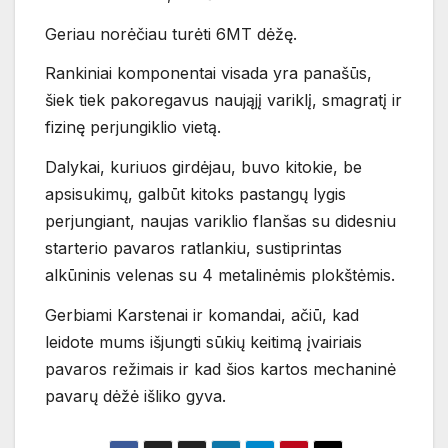
Geriau norėčiau turėti 6MT dėžę.
Rankiniai komponentai visada yra panašūs,
šiek tiek pakoregavus naująjį variklį, smagratį ir
fizinę perjungiklio vietą.
Dalykai, kuriuos girdėjau, buvo kitokie, be
apsisukimų, galbūt kitoks pastangų lygis
perjungiant, naujas variklio flanšas su didesniu
starterio pavaros ratlankiu, sustiprintas
alkūninis velenas su 4 metalinėmis plokštėmis.
Gerbiami Karstenai ir komandai, ačiū, kad
leidote mums išjungti sūkių keitimą įvairiais
pavaros režimais ir kad šios kartos mechaninė
pavarų dėžė išliko gyva.