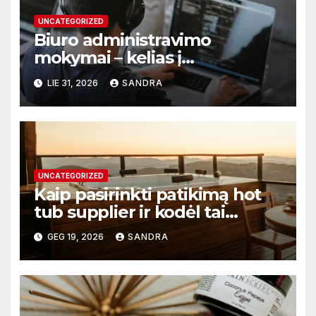
UNCATEGORIZED
Biuro administravimo
mokymai – kelias į
profesionalų ir efektyvų
LIE 31, 2026
SANDRA
darbą
UNCATEGORIZED
Kaip pasirinkti patikimą hot
tub supplier ir kodėl tai
svarbu?
GEG 19, 2026
SANDRA