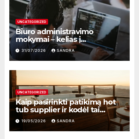
UNCATEGORIZED
Biuro administravimo
mokymai – kelias į
profesionalų ir efektyvų
31/07/2026
SANDRA
darbą
UNCATEGORIZED
Kaip pasirinkti patikimą hot
tub supplier ir kodėl tai
svarbu?
19/05/2026
SANDRA