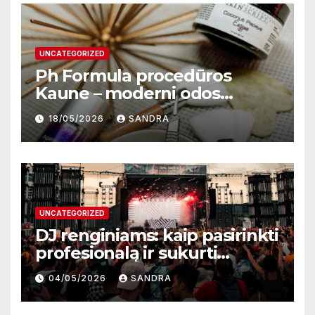
UNCATEGORIZED
Ph Formula procedūros
Kaune – moderni odos
atnaujinimo sistema
18/05/2026
SANDRA
UNCATEGORIZED
DJ renginiams: kaip pasirinkti
profesionalą ir sukurti
nepamirštamą atmosferą
04/05/2026
SANDRA