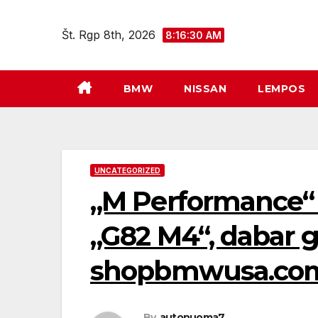
Eiti
prie
Št. Rgp 8th, 2026
8:16:31 AM
turinio
BMW
NISSAN
LEMPOS
UNCATEGORIZED
„M Performance“ d
„G82 M4“, dabar g
shopbmwusa.co
By
autonuoma7