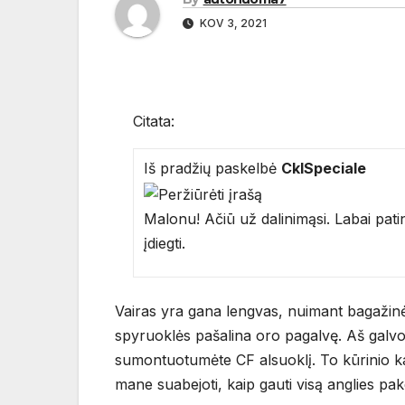
KOV 3, 2021
Citata:
Iš pradžių paskelbė
CklSpeciale
Malonu! Ačiū už dalinimąsi. Labai pati
įdiegti.
Vairas yra gana lengvas, nuimant bagažinės 
spyruoklės pašalina oro pagalvę. Aš galvo
sumontuotumėte CF alsuoklį. To kūrinio kain
mane suabejoti, kaip gauti visą anglies pak