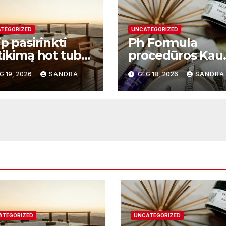
TEGORIZED
UNCATEGORIZED
p pasirinkti
Ph Formula
tikimą hot tub
procedūros Kau
plier ir kodėl
– moderni odos
G 19, 2026
SANDRA
GEG 18, 2026
SANDRA
 svarbu?
atnaujinimo
sistema
ATEGORIZED
UNCATEGORIZED