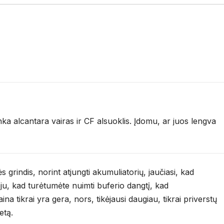
nka alcantara vairas ir CF alsuoklis. Įdomu, ar juos lengva
grindis, norint atjungti akumuliatorių, jaučiasi, kad
ju, kad turėtumėte nuimti buferio dangtį, kad
a tikrai yra gera, nors, tikėjausi daugiau, tikrai priverstų
etą.