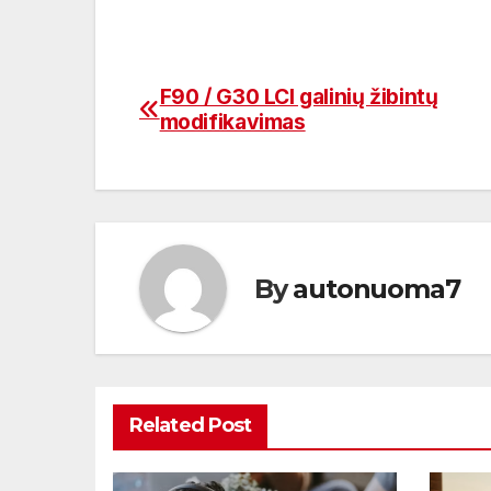
F90 / G30 LCI galinių žibintų
Navigacija
modifikavimas
tarp
įrašų
By
autonuoma7
Related Post