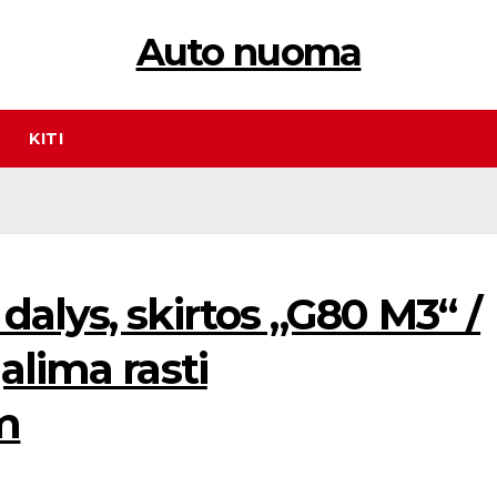
Auto nuoma
KITI
alys, skirtos „G80 M3“ /
alima rasti
m