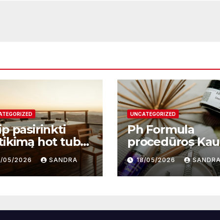
ATEGORIZED
UNCATEGORIZED
p pasirinkti
Ph Formula
tikimą hot tub
procedūros Ka
plier ir kodėl
– moderni odos
9/05/2026
SANDRA
18/05/2026
SANDR
i svarbu?
atnaujinimo
sistema