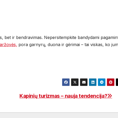
as, bet ir bendravimas. Nepersitempkite bandydami pagamint
daržovės,
pora garnyrų, duona ir gėrimai – tai viskas, ko ju
Kapinių turizmas – nauja tendencija?