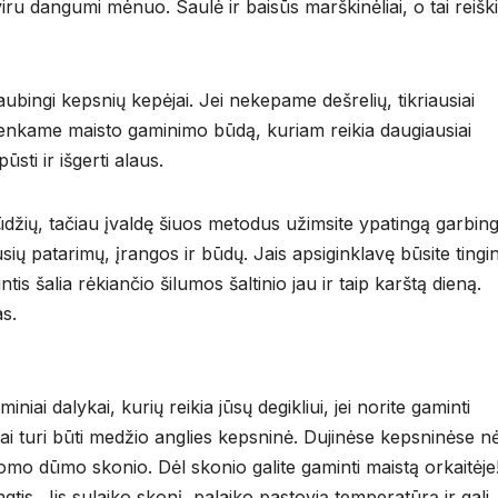
ru dangumi mėnuo. Saulė ir baisūs marškinėliai, o tai reišk
bingi kepsnių kepėjai. Jei nekepame dešrelių, tikriausiai
renkame maisto gaminimo būdą, kuriam reikia daugiausiai
sti ir išgerti alaus.
gūdžių, tačiau įvaldę šiuos metodus užimsite ypatingą garbin
sių patarimų, įrangos ir būdų. Jais apsiginklavę būsite tingi
tis šalia rėkiančio šilumos šaltinio jau ir taip karštą dieną.
as.
iai dalykai, kurių reikia jūsų degikliui, jei norite gaminti
 tai turi būti medžio anglies kepsninė. Dujinėse kepsninėse n
domo dūmo skonio. Dėl skonio galite gaminti maistą orkaitėje
gtis. Jis sulaiko skonį, palaiko pastovią temperatūrą ir gali