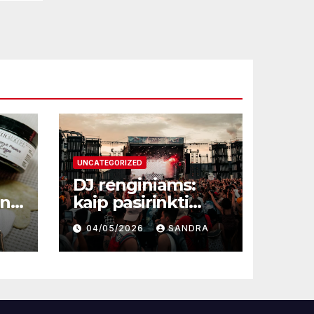
UNCATEGORIZED
DJ renginiams:
une
kaip pasirinkti
profesionalą ir
A
04/05/2026
SANDRA
sukurti
nepamirštamą
atmosferą