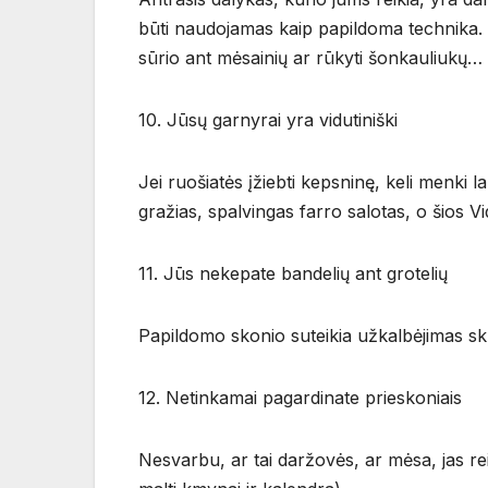
būti naudojamas kaip papildoma technika. Be
sūrio ant mėsainių ar rūkyti šonkauliukų…
10. Jūsų garnyrai yra vidutiniški
Jei ruošiatės įžiebti kepsninę, keli menki la
gražias, spalvingas farro salotas, o šios V
11. Jūs nekepate bandelių ant grotelių
Papildomo skonio suteikia užkalbėjimas sk
12. Netinkamai pagardinate prieskoniais
Nesvarbu, ar tai daržovės, ar mėsa, jas reik