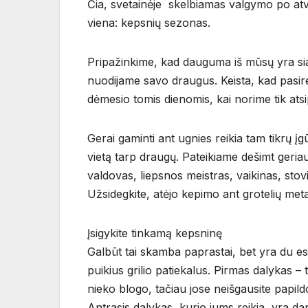
Čia, svetainėje skelbiamas valgymo po atvi
viena: kepsnių sezonas.
Pripažinkime, kad dauguma iš mūsų yra siau
nuodijame savo draugus. Keista, kad pasi
dėmesio tomis dienomis, kai norime tik atsipū
Gerai gaminti ant ugnies reikia tam tikrų į
vietą tarp draugų. Pateikiame dešimt geriau
valdovas, liepsnos meistras, vaikinas, stovin
Užsidegkite, atėjo kepimo ant grotelių met
Įsigykite tinkamą kepsninę
Galbūt tai skamba paprastai, bet yra du esmin
puikius grilio patiekalus. Pirmas dalykas –
nieko blogo, tačiau jose neišgausite papil
Antrasis dalykas, kurio jums reikia, yra dan