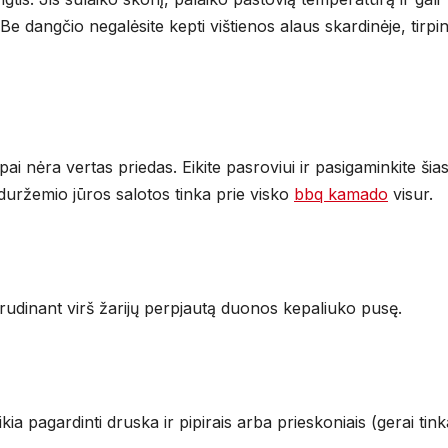
 dangčio negalėsite kepti vištienos alaus skardinėje, tirpin
pai nėra vertas priedas. Eikite pasroviui ir pasigaminkite šia
iduržemio jūros salotos tinka prie visko
bbq kamado
visur.
rudinant virš žarijų perpjautą duonos kepaliuko pusę.
ia pagardinti druska ir pipirais arba prieskoniais (gerai tink