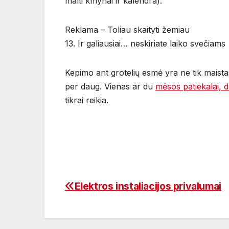
malti kmynai ir kalendra).
Reklama – Toliau skaityti žemiau
13. Ir galiausiai… neskiriate laiko svečiams
Kepimo ant grotelių esmė yra ne tik maist
per daug. Vienas ar du
mėsos patiekalai, 
tikrai reikia.
Elektros instaliacijos privalumai
Navigacija
tarp