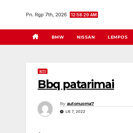
Eiti
prie
Pn. Rgp 7th, 2026
12:58:30 AM
turinio
BMW
NISSAN
LEMPOS
KITI
Bbq patarimai
By
autonuoma7
LIE 7, 2022