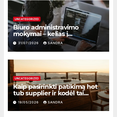
UNCATEGORIZED
Biuro administravimo
mokymai – kelias į
profesionalų ir efektyvų
31/07/2026
SANDRA
darbą
UNCATEGORIZED
Kaip pasirinkti patikimą hot
tub supplier ir kodėl tai
svarbu?
19/05/2026
SANDRA