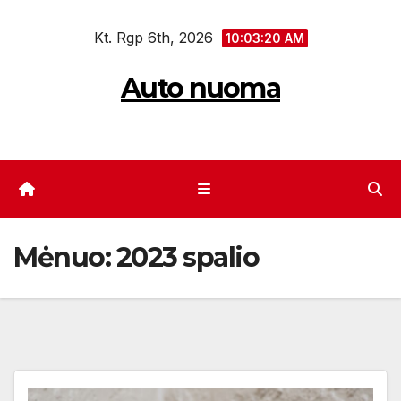
Eiti
Kt. Rgp 6th, 2026
prie
10:03:21 AM
turinio
Auto nuoma
Mėnuo:
2023 spalio