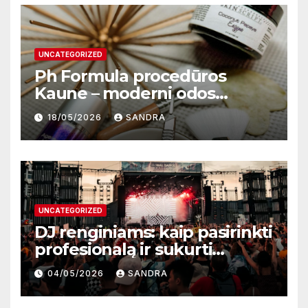
UNCATEGORIZED
Ph Formula procedūros
Kaune – moderni odos
atnaujinimo sistema
18/05/2026
SANDRA
UNCATEGORIZED
DJ renginiams: kaip pasirinkti
profesionalą ir sukurti
nepamirštamą atmosferą
04/05/2026
SANDRA