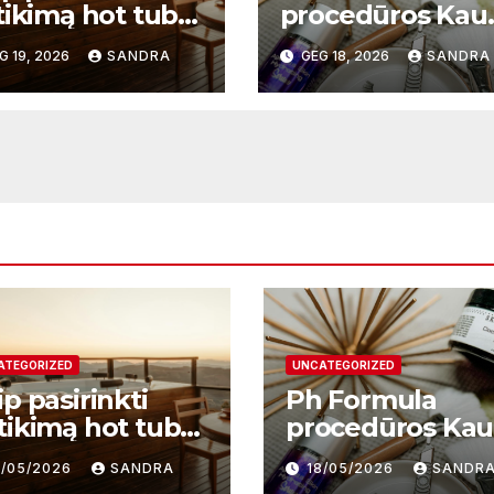
tikimą hot tub
procedūros Kau
plier ir kodėl
– moderni odos
G 19, 2026
SANDRA
GEG 18, 2026
SANDRA
 svarbu?
atnaujinimo
sistema
ATEGORIZED
UNCATEGORIZED
p pasirinkti
Ph Formula
tikimą hot tub
procedūros Ka
plier ir kodėl
– moderni odos
9/05/2026
SANDRA
18/05/2026
SANDR
i svarbu?
atnaujinimo