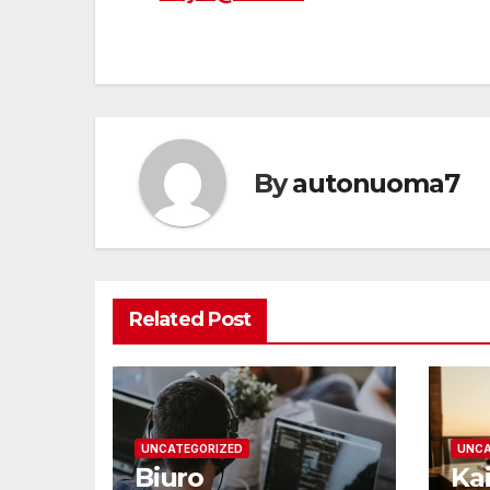
tarp
įrašų
By
autonuoma7
Related Post
UNCATEGORIZED
UNCA
Biuro
Kai