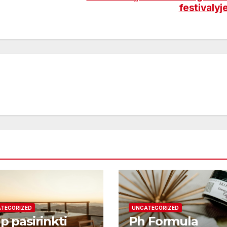
festivalyj
TEGORIZED
UNCATEGORIZED
p pasirinkti
Ph Formula