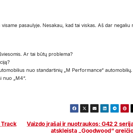
i visame pasaulyje. Nesakau, kad tai viskas. Aš dar negaliu 
viesomis. Ar tai būtų problema?
ciją?
M“ automobilius nuo standartinių „M Performance“ automobilių.
si nuo „M4“.
 Track
Vaizdo įrašai ir nuotraukos: G42 2 serij
atskleista „Goodwood“ greiči