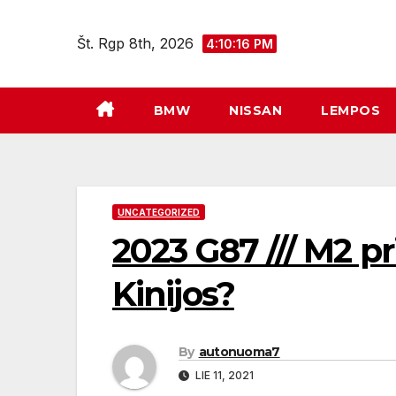
Eiti
prie
Št. Rgp 8th, 2026
4:10:17 PM
turinio
BMW
NISSAN
LEMPOS
UNCATEGORIZED
2023 G87 /// M2 pr
Kinijos?
By
autonuoma7
LIE 11, 2021