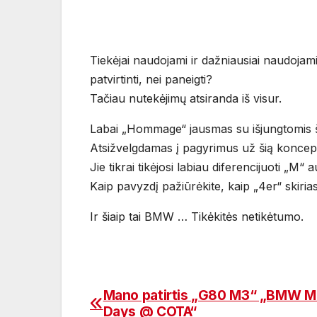
Tiekėjai naudojami ir dažniausiai naudojam
patvirtinti, nei paneigti?
Tačiau nutekėjimų atsiranda iš visur.
Labai „Hommage“ jausmas su išjungtomis š
Atsižvelgdamas į pagyrimus už šią koncep
Jie tikrai tikėjosi labiau diferencijuoti „
Kaip pavyzdį pažiūrėkite, kaip „4er“ skiria
Ir šiaip tai BMW … Tikėkitės netikėtumo.
Mano patirtis „G80 M3“ „BMW M
Navigacija
Days @ COTA“