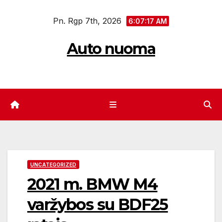
Eiti
Pn. Rgp 7th, 2026
prie
6:07:18 AM
turinio
Auto nuoma
UNCATEGORIZED
2021 m. BMW M4
varžybos su BDF25