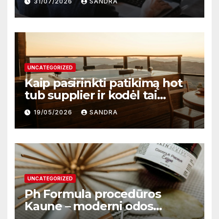
31/07/2026
SANDRA
darbą
UNCATEGORIZED
Kaip pasirinkti patikimą hot
tub supplier ir kodėl tai
svarbu?
19/05/2026
SANDRA
UNCATEGORIZED
Ph Formula procedūros
Kaune – moderni odos
atnaujinimo sistema