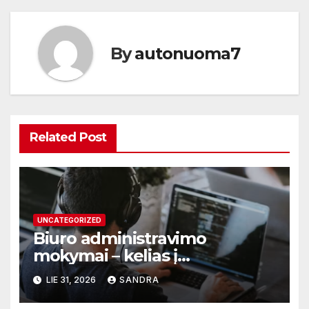
įrašų
By
autonuoma7
Related Post
UNCATEGORIZED
Biuro administravimo
mokymai – kelias į
profesionalų ir efektyvų
LIE 31, 2026
SANDRA
darbą