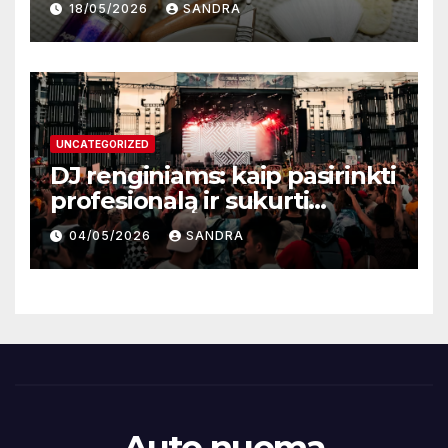
18/05/2026
SANDRA
UNCATEGORIZED
DJ renginiams: kaip pasirinkti
profesionalą ir sukurti
nepamirštamą atmosferą
04/05/2026
SANDRA