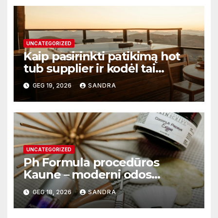
UNCATEGORIZED
Kaip pasirinkti patikimą hot
tub supplier ir kodėl tai
svarbu?
GEG 19, 2026
SANDRA
UNCATEGORIZED
Ph Formula procedūros
Kaune – moderni odos
atnaujinimo sistema
GEG 18, 2026
SANDRA