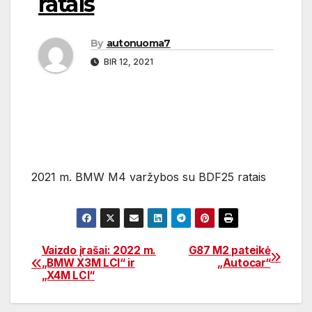
ratais
By
autonuoma7
BIR 12, 2021
2021 m. BMW M4 varžybos su BDF25 ratais
Vaizdo įrašai: 2022 m.
G87 M2 pateikė
Navigacija
„BMW X3M LCI“ ir
„Autocar“
„X4M LCI“
tarp