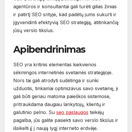
agentūros ir konsultantai gali turėti gilias žinias
ir patirtį SEO srityje, kad padėtų jums sukurti ir
įgyvendinti efektyvią SEO strategiją, atitinkančią
jūsų verslo tikslus.
Apibendrinimas
SEO yra kritinis elementas kiekvienos
sėkmingos internetinės svetainės strategijoje.
Nors tai gali atrodyti sudėtinga ir sunki
užduotis, tinkamai optimizavus savo svetainę, ji
gali būti geriau matoma paieškos sistemose,
pritraukdama daugiau lankytojų, klientų ir
galutinio pelno. Su
seo paslaugos
teikėjų
pagalba, jūs galite pasiekti savo verslo tikslus ir
išsikelti jį į naują lygį interneto erdvėje.