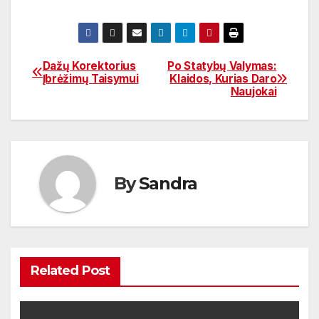
Dažų Korektorius
Po Statybų Valymas:
Navigacija
Įbrėžimų Taisymui
Klaidos, Kurias Daro
Naujokai
tarp
įrašų
By
Sandra
Related Post