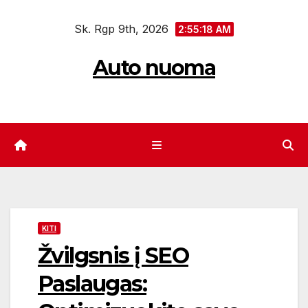
Eiti
Sk. Rgp 9th, 2026
prie
2:55:19 AM
turinio
Auto nuoma
KITI
Žvilgsnis į SEO
Paslaugas: