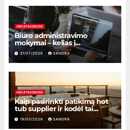
UNCATEGORIZED
Biuro administravimo
mokymai – kelias į
profesionalų ir efektyvų
31/07/2026
SANDRA
darbą
UNCATEGORIZED
Kaip pasirinkti patikimą hot
tub supplier ir kodėl tai
svarbu?
19/05/2026
SANDRA