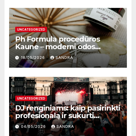
UNCATEGORIZED
Ph Formula procedūros
Kaune – moderni odos
atnaujinimo sistema
18/05/2026
SANDRA
UNCATEGORIZED
DJ renginiams: kaip pasirinkti
profesionalą ir sukurti
nepamirštamą atmosferą
04/05/2026
SANDRA