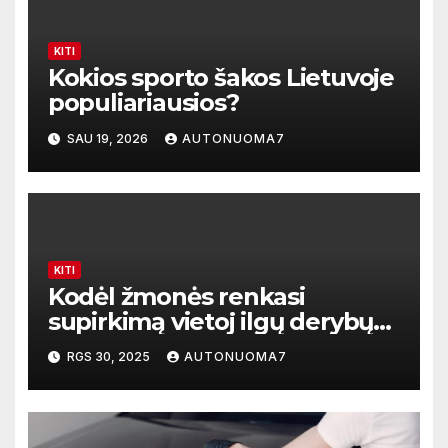
KITI
Kokios sporto šakos Lietuvoje
populiariausios?
SAU 19, 2026
AUTONUOMA7
KITI
Kodėl žmonės renkasi
supirkimą vietoj ilgų derybų
skelbimuose?
RGS 30, 2025
AUTONUOMA7