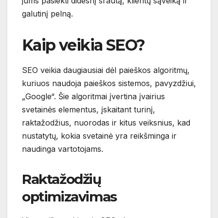
jums pasiekti didesnį srautą, klientų sąveiką ir
galutinį pelną.
Kaip veikia SEO?
SEO veikia daugiausiai dėl paieškos algoritmų,
kuriuos naudoja paieškos sistemos, pavyzdžiui,
„Google“. Šie algoritmai įvertina įvairius
svetainės elementus, įskaitant turinį,
raktažodžius, nuorodas ir kitus veiksnius, kad
nustatytų, kokia svetainė yra reikšminga ir
naudinga vartotojams.
Raktažodžių
optimizavimas