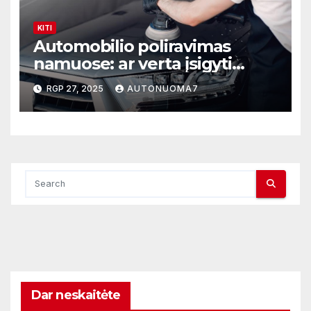
KITI
Automobilio poliravimas
namuose: ar verta įsigyti
poliruoklį?
RGP 27, 2025
AUTONUOMA7
Dar neskaitėte