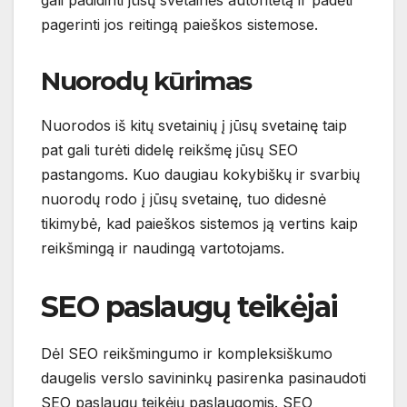
gali padidinti jūsų svetainės autoritetą ir padėti
pagerinti jos reitingą paieškos sistemose.
Nuorodų kūrimas
Nuorodos iš kitų svetainių į jūsų svetainę taip
pat gali turėti didelę reikšmę jūsų SEO
pastangoms. Kuo daugiau kokybiškų ir svarbių
nuorodų rodo į jūsų svetainę, tuo didesnė
tikimybė, kad paieškos sistemos ją vertins kaip
reikšmingą ir naudingą vartotojams.
SEO paslaugų teikėjai
Dėl SEO reikšmingumo ir kompleksiškumo
daugelis verslo savininkų pasirenka pasinaudoti
SEO paslaugų teikėjų paslaugomis. SEO