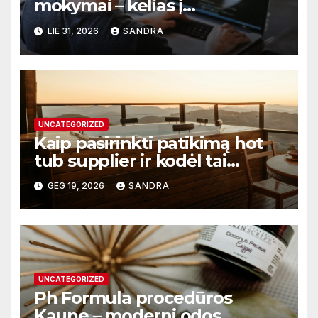
mokymai – kelias į
profesionalų ir efektyvų
LIE 31, 2026
SANDRA
darbą
UNCATEGORIZED
Kaip pasirinkti patikimą hot
tub supplier ir kodėl tai
svarbu?
GEG 19, 2026
SANDRA
UNCATEGORIZED
Ph Formula procedūros
Kaune – moderni odos