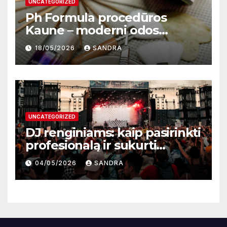
UNCATEGORIZED
Ph Formula procedūros
Kaune – moderni odos
atnaujinimo sistema
18/05/2026
SANDRA
UNCATEGORIZED
DJ renginiams: kaip pasirinkti
profesionalą ir sukurti
nepamirštamą atmosferą
04/05/2026
SANDRA