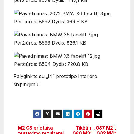
Palyginkite su „i4“ prototipo interjero
šnipinėjimu:
M2 CS prietaisų
Tikėtini „G87 M2“,
Navigacija
testavimo rezultatai
„G80 M3“, „G82 M4“