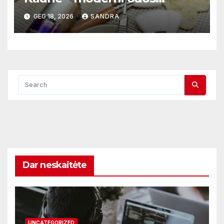
atnaujinimo sistema
GEG 18, 2026
SANDRA
Dar neskaitėte
UNCATEGORIZED