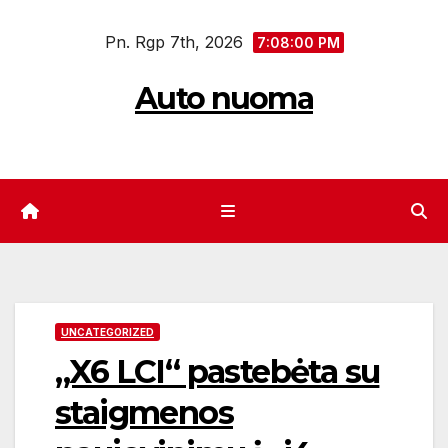
Eiti
Pn. Rgp 7th, 2026
prie
7:08:00 PM
turinio
Auto nuoma
UNCATEGORIZED
„X6 LCI“ pastebėta su
staigmenos