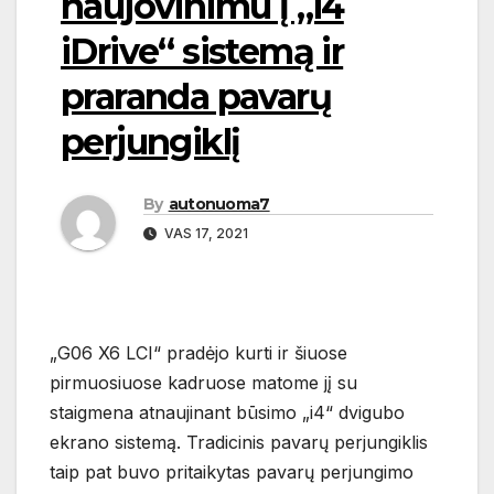
naujovinimu į „i4
iDrive“ sistemą ir
praranda pavarų
perjungiklį
By
autonuoma7
VAS 17, 2021
„G06 X6 LCI“ pradėjo kurti ir šiuose
pirmuosiuose kadruose matome jį su
staigmena atnaujinant būsimo „i4“ dvigubo
ekrano sistemą. Tradicinis pavarų perjungiklis
taip pat buvo pritaikytas pavarų perjungimo