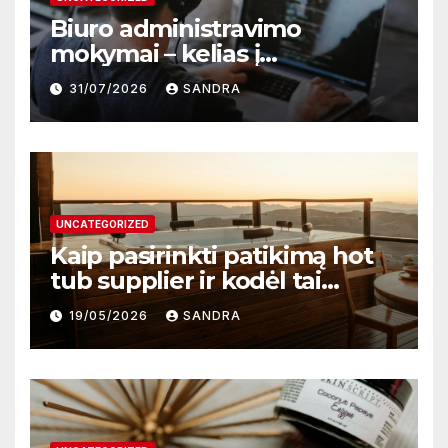
Biuro administravimo
mokymai – kelias į
profesionalų ir efektyvų
31/07/2026
SANDRA
darbą
UNCATEGORIZED
Kaip pasirinkti patikimą hot
tub supplier ir kodėl tai
svarbu?
19/05/2026
SANDRA