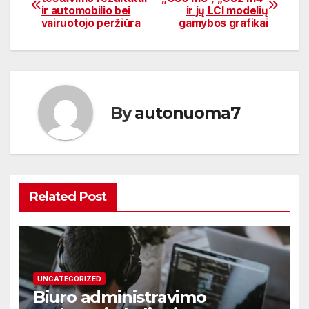
ir automobilio bei
ir jų LCI modelių
tarp
vairuotojo peržiūra
gamybos grafikai
įrašų
By
autonuoma7
Related Post
UNCATEGORIZED
Biuro administravimo