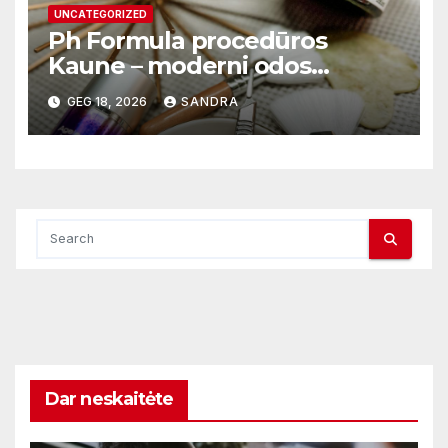
UNCATEGORIZED
Ph Formula procedūros
Kaune – moderni odos
atnaujinimo sistema
GEG 18, 2026
SANDRA
Dar neskaitėte