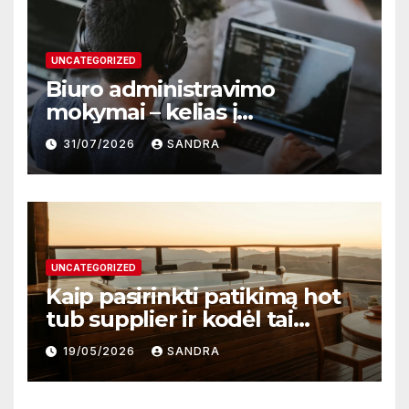
UNCATEGORIZED
Biuro administravimo
mokymai – kelias į
profesionalų ir efektyvų
31/07/2026
SANDRA
darbą
UNCATEGORIZED
Kaip pasirinkti patikimą hot
tub supplier ir kodėl tai
svarbu?
19/05/2026
SANDRA