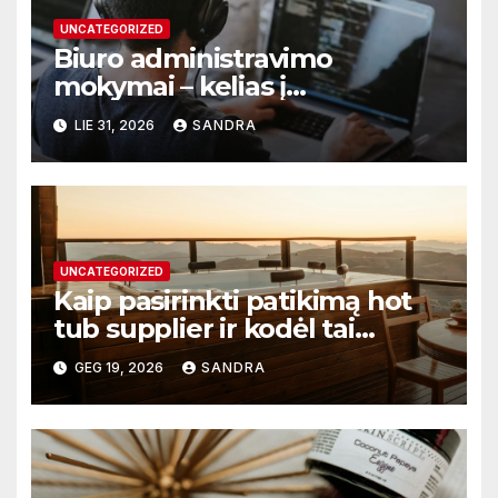
UNCATEGORIZED
Biuro administravimo
mokymai – kelias į
profesionalų ir efektyvų
LIE 31, 2026
SANDRA
darbą
UNCATEGORIZED
Kaip pasirinkti patikimą hot
tub supplier ir kodėl tai
svarbu?
GEG 19, 2026
SANDRA