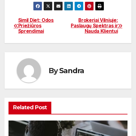
Simil Diet: Odos
Brokeriai Vilniuje:
Navigacija
Priežiūros
Paslaugų Spektras ir
Sprendimai
Nauda Klientui
tarp
įrašų
By
Sandra
Related Post