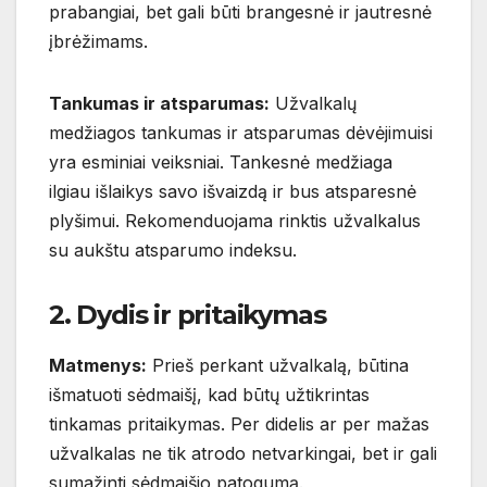
prabangiai, bet gali būti brangesnė ir jautresnė
įbrėžimams.
Tankumas ir atsparumas:
Užvalkalų
medžiagos tankumas ir atsparumas dėvėjimuisi
yra esminiai veiksniai. Tankesnė medžiaga
ilgiau išlaikys savo išvaizdą ir bus atsparesnė
plyšimui. Rekomenduojama rinktis užvalkalus
su aukštu atsparumo indeksu.
2. Dydis ir pritaikymas
Matmenys:
Prieš perkant užvalkalą, būtina
išmatuoti sėdmaišį, kad būtų užtikrintas
tinkamas pritaikymas. Per didelis ar per mažas
užvalkalas ne tik atrodo netvarkingai, bet ir gali
sumažinti sėdmaišio patogumą.