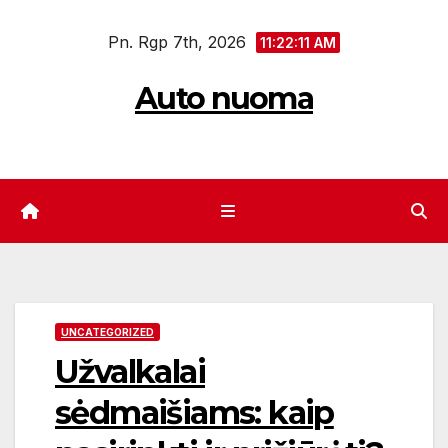
Eiti
Pn. Rgp 7th, 2026
prie
11:22:12 AM
turinio
Auto nuoma
UNCATEGORIZED
Užvalkalai
sėdmaišiams: kaip