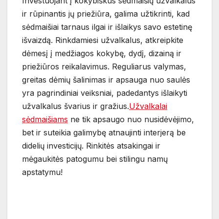
Investuojant į kokybiškus sėdmaišių užvalkalus
ir rūpinantis jų priežiūra, galima užtikrinti, kad
sėdmaišiai tarnaus ilgai ir išlaikys savo estetinę
išvaizdą. Rinkdamiesi užvalkalus, atkreipkite
dėmesį į medžiagos kokybę, dydį, dizainą ir
priežiūros reikalavimus. Reguliarus valymas,
greitas dėmių šalinimas ir apsauga nuo saulės
yra pagrindiniai veiksniai, padedantys išlaikyti
užvalkalus švarius ir gražius.
Užvalkalai
sėdmaišiams
ne tik apsaugo nuo nusidėvėjimo,
bet ir suteikia galimybę atnaujinti interjerą be
didelių investicijų. Rinkitės atsakingai ir
mėgaukitės patogumu bei stilingu namų
apstatymu!