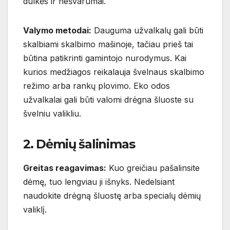
dulkės ir nešvarumai.
Valymo metodai:
Dauguma užvalkalų gali būti
skalbiami skalbimo mašinoje, tačiau prieš tai
būtina patikrinti gamintojo nurodymus. Kai
kurios medžiagos reikalauja švelnaus skalbimo
režimo arba rankų plovimo. Eko odos
užvalkalai gali būti valomi drėgna šluoste su
švelniu valikliu.
2. Dėmių šalinimas
Greitas reagavimas:
Kuo greičiau pašalinsite
dėmę, tuo lengviau ji išnyks. Nedelsiant
naudokite drėgną šluostę arba specialų dėmių
valiklį.