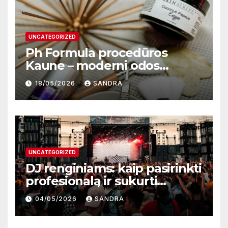
UNCATEGORIZED
Ph Formula procedūros
Kaune – moderni odos
atnaujinimo sistema
18/05/2026
SANDRA
UNCATEGORIZED
DJ renginiams: kaip pasirinkti
profesionalą ir sukurti
nepamirštamą atmosferą
04/05/2026
SANDRA