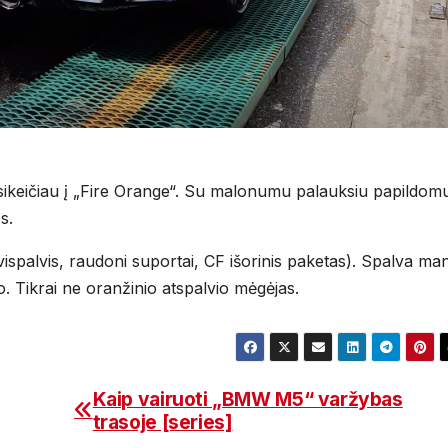
asikeičiau į „Fire Orange“. Su malonumu palauksiu papildom
s.
ispalvis, raudoni suportai, CF išorinis paketas). Spalva ma
o. Tikrai ne oranžinio atspalvio mėgėjas.
Kaip vairuoti „BMW M5“ varžybas
trasoje [series]