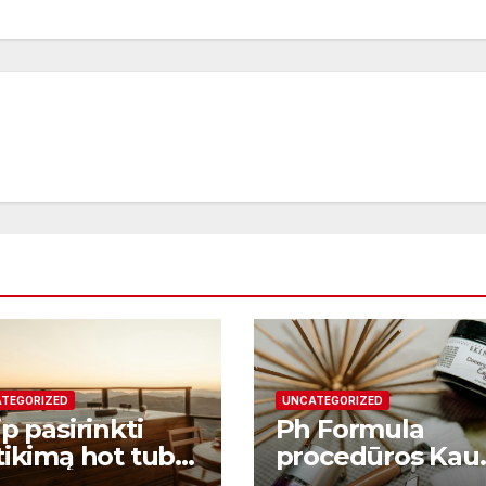
TEGORIZED
UNCATEGORIZED
p pasirinkti
Ph Formula
tikimą hot tub
procedūros Kau
plier ir kodėl
– moderni odos