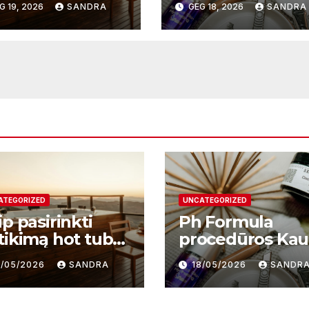
G 19, 2026
SANDRA
GEG 18, 2026
SANDRA
 svarbu?
atnaujinimo
sistema
ATEGORIZED
UNCATEGORIZED
p pasirinkti
Ph Formula
tikimą hot tub
procedūros Ka
plier ir kodėl
– moderni odos
9/05/2026
SANDRA
18/05/2026
SANDR
i svarbu?
atnaujinimo
sistema