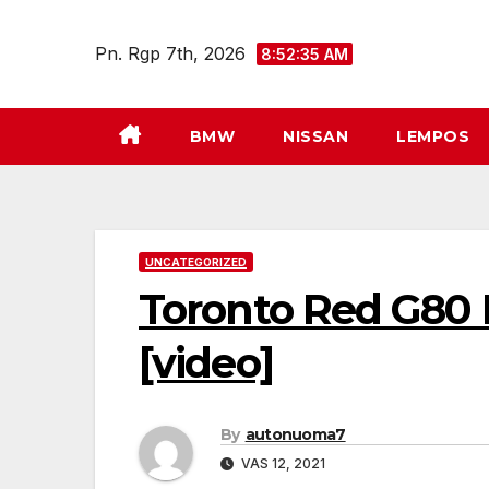
Eiti
prie
Pn. Rgp 7th, 2026
8:52:36 AM
turinio
BMW
NISSAN
LEMPOS
UNCATEGORIZED
Toronto Red G80
[video]
By
autonuoma7
VAS 12, 2021