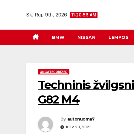
Eiti
prie
Sk. Rgp 9th, 2026
11:20:57 AM
turinio
BMW
NISSAN
LEMPOS
UNCATEGORIZED
Techninis žvilgsni
G82 M4
By
autonuoma7
KOV 23, 2021