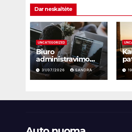
Dar neskaitėte
UNCATEGORIZED
UNC
Biuro
Kai
administravimo
pa
mokymai – kelias į
sup
31/07/2026
SANDRA
1
profesionalų ir
ta
efektyvų darbą
Auto nuoma