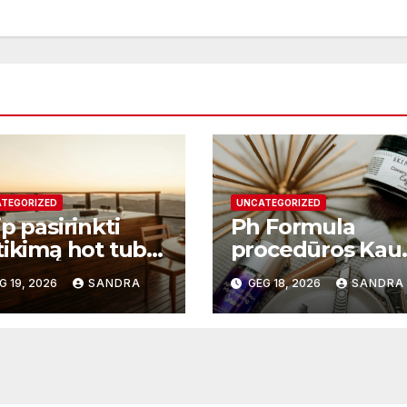
TEGORIZED
UNCATEGORIZED
p pasirinkti
Ph Formula
tikimą hot tub
procedūros Kau
plier ir kodėl
– moderni odos
G 19, 2026
SANDRA
GEG 18, 2026
SANDRA
 svarbu?
atnaujinimo
sistema