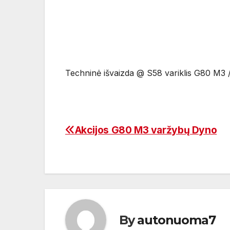
Techninė išvaizda @ S58 variklis G80 M3
Akcijos G80 M3 varžybų Dyno
Navigacija
tarp
įrašų
By
autonuoma7