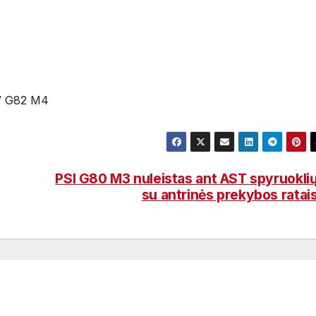
 / G82 M4
PSI G80 M3 nuleistas ant AST spyruokli
su antrinės prekybos ratai