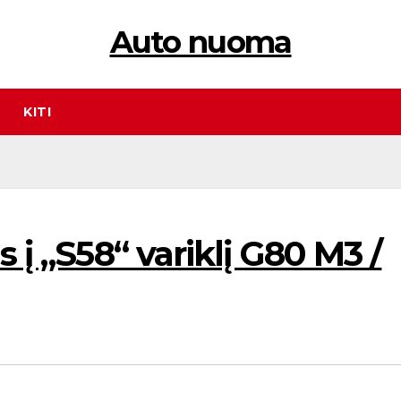
Auto nuoma
KITI
s į „S58“ variklį G80 M3 /