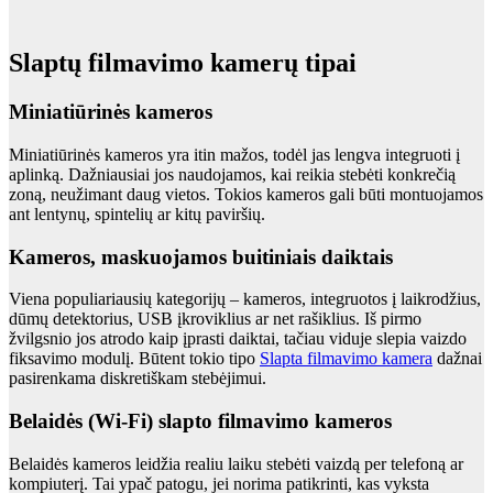
Slaptų filmavimo kamerų tipai
Miniatiūrinės kameros
Miniatiūrinės kameros yra itin mažos, todėl jas lengva integruoti į
aplinką. Dažniausiai jos naudojamos, kai reikia stebėti konkrečią
zoną, neužimant daug vietos. Tokios kameros gali būti montuojamos
ant lentynų, spintelių ar kitų paviršių.
Kameros, maskuojamos buitiniais daiktais
Viena populiariausių kategorijų – kameros, integruotos į laikrodžius,
dūmų detektorius, USB įkroviklius ar net rašiklius. Iš pirmo
žvilgsnio jos atrodo kaip įprasti daiktai, tačiau viduje slepia vaizdo
fiksavimo modulį. Būtent tokio tipo
Slapta filmavimo kamera
dažnai
pasirenkama diskretiškam stebėjimui.
Belaidės (Wi-Fi) slapto filmavimo kameros
Belaidės kameros leidžia realiu laiku stebėti vaizdą per telefoną ar
kompiuterį. Tai ypač patogu, jei norima patikrinti, kas vyksta