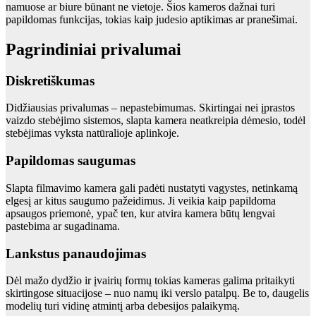
namuose ar biure būnant ne vietoje. Šios kameros dažnai turi
papildomas funkcijas, tokias kaip judesio aptikimas ar pranešimai.
Pagrindiniai privalumai
Diskretiškumas
Didžiausias privalumas – nepastebimumas. Skirtingai nei įprastos
vaizdo stebėjimo sistemos, slapta kamera neatkreipia dėmesio, todėl
stebėjimas vyksta natūralioje aplinkoje.
Papildomas saugumas
Slapta filmavimo kamera gali padėti nustatyti vagystes, netinkamą
elgesį ar kitus saugumo pažeidimus. Ji veikia kaip papildoma
apsaugos priemonė, ypač ten, kur atvira kamera būtų lengvai
pastebima ar sugadinama.
Lankstus panaudojimas
Dėl mažo dydžio ir įvairių formų tokias kameras galima pritaikyti
skirtingose situacijose – nuo namų iki verslo patalpų. Be to, daugelis
modelių turi vidinę atmintį arba debesijos palaikymą.