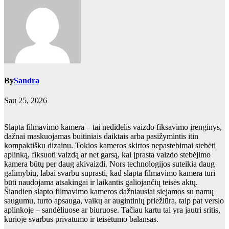
By
Sandra
Sau 25, 2026
Slapta filmavimo kamera – tai nedidelis vaizdo fiksavimo įrenginys,
dažnai maskuojamas buitiniais daiktais arba pasižymintis itin
kompaktišku dizainu. Tokios kameros skirtos nepastebimai stebėti
aplinką, fiksuoti vaizdą ar net garsą, kai įprasta vaizdo stebėjimo
kamera būtų per daug akivaizdi. Nors technologijos suteikia daug
galimybių, labai svarbu suprasti, kad slapta filmavimo kamera turi
būti naudojama atsakingai ir laikantis galiojančių teisės aktų.
Šiandien slapto filmavimo kameros dažniausiai siejamos su namų
saugumu, turto apsauga, vaikų ar augintinių priežiūra, taip pat verslo
aplinkoje – sandėliuose ar biuruose. Tačiau kartu tai yra jautri sritis,
kurioje svarbus privatumo ir teisėtumo balansas.