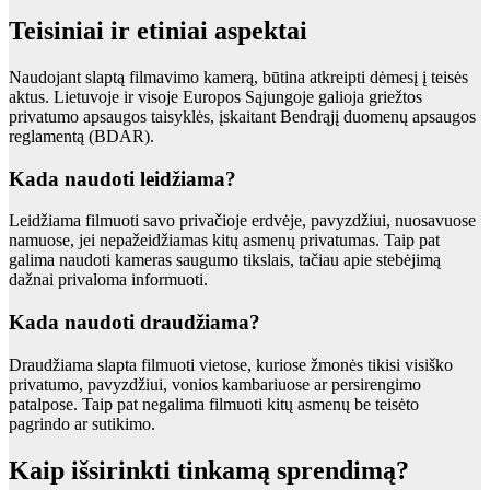
Teisiniai ir etiniai aspektai
Naudojant slaptą filmavimo kamerą, būtina atkreipti dėmesį į teisės
aktus. Lietuvoje ir visoje Europos Sąjungoje galioja griežtos
privatumo apsaugos taisyklės, įskaitant Bendrąjį duomenų apsaugos
reglamentą (BDAR).
Kada naudoti leidžiama?
Leidžiama filmuoti savo privačioje erdvėje, pavyzdžiui, nuosavuose
namuose, jei nepažeidžiamas kitų asmenų privatumas. Taip pat
galima naudoti kameras saugumo tikslais, tačiau apie stebėjimą
dažnai privaloma informuoti.
Kada naudoti draudžiama?
Draudžiama slapta filmuoti vietose, kuriose žmonės tikisi visiško
privatumo, pavyzdžiui, vonios kambariuose ar persirengimo
patalpose. Taip pat negalima filmuoti kitų asmenų be teisėto
pagrindo ar sutikimo.
Kaip išsirinkti tinkamą sprendimą?