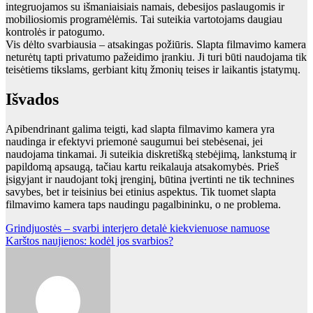
integruojamos su išmaniaisiais namais, debesijos paslaugomis ir
mobiliosiomis programėlėmis. Tai suteikia vartotojams daugiau
kontrolės ir patogumo.
Vis dėlto svarbiausia – atsakingas požiūris. Slapta filmavimo kamera
neturėtų tapti privatumo pažeidimo įrankiu. Ji turi būti naudojama tik
teisėtiems tikslams, gerbiant kitų žmonių teises ir laikantis įstatymų.
Išvados
Apibendrinant galima teigti, kad slapta filmavimo kamera yra
naudinga ir efektyvi priemonė saugumui bei stebėsenai, jei
naudojama tinkamai. Ji suteikia diskretišką stebėjimą, lankstumą ir
papildomą apsaugą, tačiau kartu reikalauja atsakomybės. Prieš
įsigyjant ir naudojant tokį įrenginį, būtina įvertinti ne tik technines
savybes, bet ir teisinius bei etinius aspektus. Tik tuomet slapta
filmavimo kamera taps naudingu pagalbininku, o ne problema.
Navigacija
Grindjuostės – svarbi interjero detalė kiekvienuose namuose
Karštos naujienos: kodėl jos svarbios?
tarp
įrašų