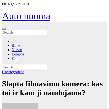
Eiti
Pn. Rgp 7th, 2026
prie
turinio
Auto nuoma
Bmw
Nissan
Lempos
Kiti
Uncategorized
Slapta filmavimo kamera: kas
tai ir kam ji naudojama?