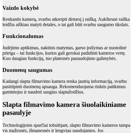
Vaizdo kokybė
Renkantis kamerą, svarbu atkreipti dėmesį į raišką. Aukštesnė raiška
leidžia aiškiau matyti detales, o tai gali būti svarbu saugumo tikslais.
Funkcionalumas
Judėjimo aptikimas, naktinis matymas, garso įrašymas ar nuotolinė
prieiga – tai funkcijos, kurios gali gerokai padidinti kameros vertę.
Kuo daugiau funkcijų, tuo platesnės panaudojimo galimybės.
Duomenų saugumas
Kadangi slapta filmavimo kamera renka jautrią informaciją, svarbu
pasirūpinti duomenų apsauga. Rekomenduojama rinktis patikimus
gamintojus ir naudoti saugius slaptažodžius.
Slapta filmavimo kamera šiuolaikiniame
pasaulyje
Technologijoms sparčiai tobulėjant, slapto filmavimo kameros tampa
vis mažesnės, išmanesnės ir lengviau naudojamos. Jos