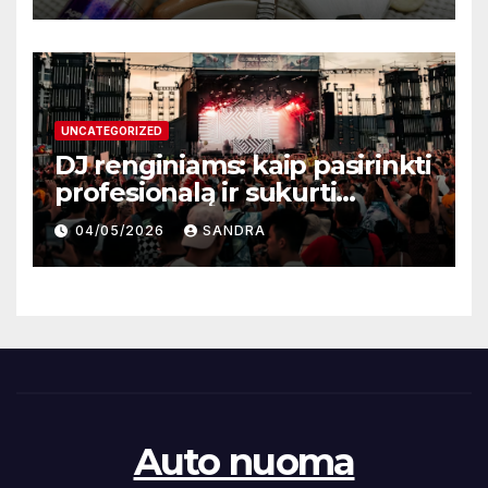
UNCATEGORIZED
DJ renginiams: kaip pasirinkti
profesionalą ir sukurti
nepamirštamą atmosferą
04/05/2026
SANDRA
Auto nuoma