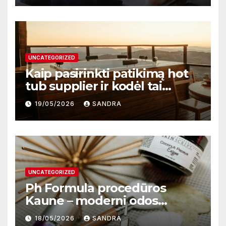
UNCATEGORIZED
Kaip pasirinkti patikimą hot
tub supplier ir kodėl tai
svarbu?
19/05/2026
SANDRA
UNCATEGORIZED
Ph Formula procedūros
Kaune – moderni odos
atnaujinimo sistema
18/05/2026
SANDRA