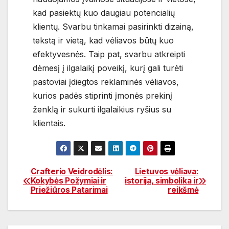
kad pasiektų kuo daugiau potencialių
klientų. Svarbu tinkamai pasirinkti dizainą,
tekstą ir vietą, kad vėliavos būtų kuo
efektyvesnės. Taip pat, svarbu atkreipti
dėmesį į ilgalaikį poveikį, kurį gali turėti
pastoviai įdiegtos reklaminės vėliavos,
kurios padės stiprinti įmonės prekinį
ženklą ir sukurti ilgalaikius ryšius su
klientais.
Crafterio Veidrodėlis:
Lietuvos vėliava:
Navigacija
Kokybės Požymiai ir
istorija, simbolika ir
Priežiūros Patarimai
reikšmė
tarp
įrašų