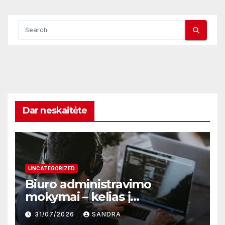
Dar neskaitėte
UNCATEGORIZED
Biuro administravimo
mokymai – kelias į
profesionalų ir efektyvų
31/07/2026
SANDRA
darbą