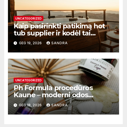
UNCATEGORIZED
Kaip pasirinkti patikimą hot
tub supplier ir kodėl tai
svarbu?
GEG 19, 2026
SANDRA
UNCATEGORIZED
Ph Formula procedūros
Kaune – moderni odos
atnaujinimo sistema
GEG 18, 2026
SANDRA