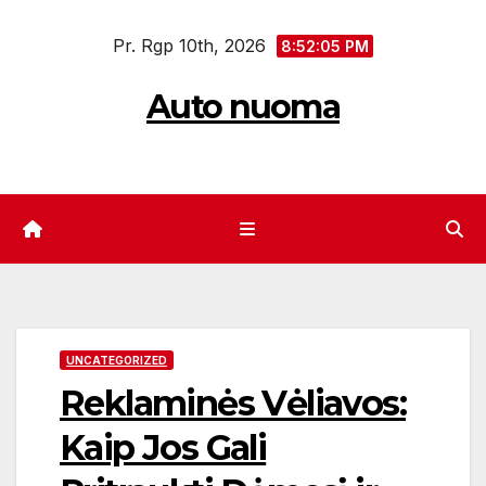
Eiti
Pr. Rgp 10th, 2026
prie
8:52:06 PM
turinio
Auto nuoma
UNCATEGORIZED
Reklaminės Vėliavos:
Kaip Jos Gali