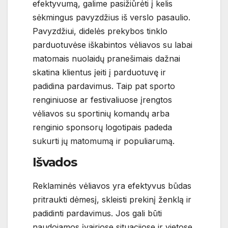
efektyvumą, galime pasižiūrėti į kelis
sėkmingus pavyzdžius iš verslo pasaulio.
Pavyzdžiui, didelės prekybos tinklo
parduotuvėse iškabintos vėliavos su labai
matomais nuolaidų pranešimais dažnai
skatina klientus įeiti į parduotuvę ir
padidina pardavimus. Taip pat sporto
renginiuose ar festivaliuose įrengtos
vėliavos su sportinių komandų arba
renginio sponsorų logotipais padeda
sukurti jų matomumą ir populiarumą.
Išvados
Reklaminės vėliavos yra efektyvus būdas
pritraukti dėmesį, skleisti prekinį ženklą ir
padidinti pardavimus. Jos gali būti
naudojamos įvairiose situacijose ir vietose,