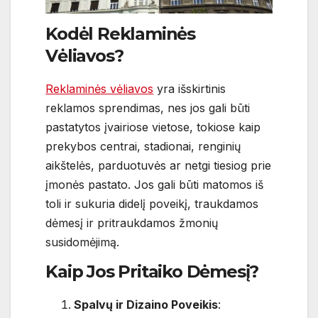
Kodėl Reklaminės
Vėliavos?
Reklaminės vėliavos
yra išskirtinis
reklamos sprendimas, nes jos gali būti
pastatytos įvairiose vietose, tokiose kaip
prekybos centrai, stadionai, renginių
aikštelės, parduotuvės ar netgi tiesiog prie
įmonės pastato. Jos gali būti matomos iš
toli ir sukuria didelį poveikį, traukdamos
dėmesį ir pritraukdamos žmonių
susidomėjimą.
Kaip Jos Pritaiko Dėmesį?
Spalvų ir Dizaino Poveikis
: