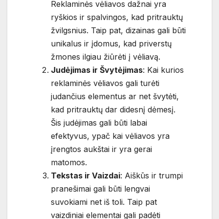
Reklaminės vėliavos dažnai yra
ryškios ir spalvingos, kad pritrauktų
žvilgsnius. Taip pat, dizainas gali būti
unikalus ir įdomus, kad priverstų
žmones ilgiau žiūrėti į vėliavą.
Judėjimas ir Švytėjimas
: Kai kurios
reklaminės vėliavos gali turėti
judančius elementus ar net švytėti,
kad pritrauktų dar didesnį dėmesį.
Šis judėjimas gali būti labai
efektyvus, ypač kai vėliavos yra
įrengtos aukštai ir yra gerai
matomos.
Tekstas ir Vaizdai
: Aiškūs ir trumpi
pranešimai gali būti lengvai
suvokiami net iš toli. Taip pat
vaizdiniai elementai gali padėti