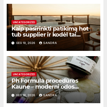
UNCATEGORIZED
Kaip pasirinkti patikimą hot
tub supplier ir kodėl tai
svarbu?
GEG 19, 2026
SANDRA
UNCATEGORIZED
Ph Formula procedūros
Kaune – moderni odos
atnaujinimo sistema
GEG 18, 2026
SANDRA