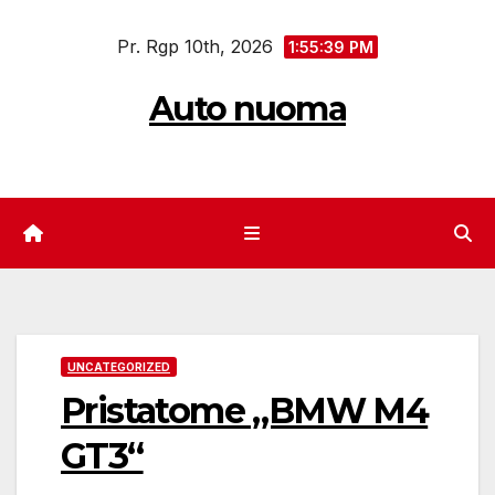
Eiti
Pr. Rgp 10th, 2026
prie
1:55:40 PM
turinio
Auto nuoma
UNCATEGORIZED
Pristatome „BMW M4
GT3“