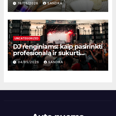
atnaujinimo sistema
18/05/2026
SANDRA
UNCATEGORIZED
DJ renginiams: kaip pasirinkti
profesionalą ir sukurti
nepamirštamą atmosferą
04/05/2026
SANDRA