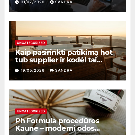
31/07/2026
SANDRA
darbą
UNCATEGORIZED
Kaip pasirinkti patikimą hot
tub supplier ir kodėl tai
svarbu?
19/05/2026
SANDRA
UNCATEGORIZED
Ph Formula procedūros
Kaune – moderni odos