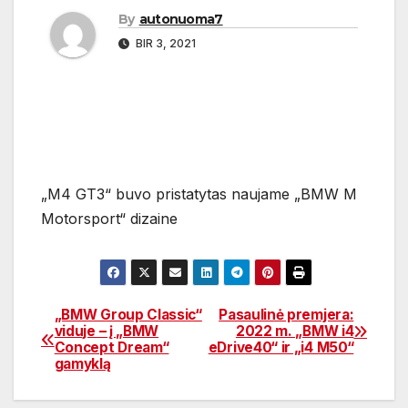
By
autonuoma7
BIR 3, 2021
„M4 GT3“ buvo pristatytas naujame „BMW M
Motorsport“ dizaine
„BMW Group Classic“
Pasaulinė premjera:
Navigacija
viduje – į „BMW
2022 m. „BMW i4
Concept Dream“
eDrive40“ ir „i4 M50“
tarp
gamyklą
įrašų