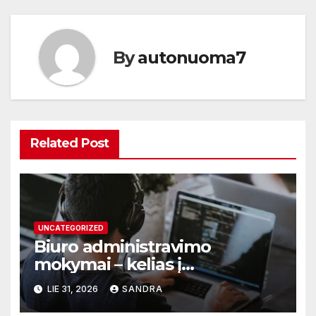
By
autonuoma7
Related Post
UNCATEGORIZED
Biuro administravimo
mokymai – kelias į
profesionalų ir efektyvų
LIE 31, 2026
SANDRA
darbą