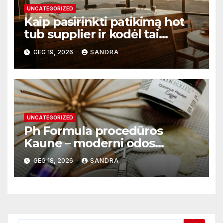
UNCATEGORIZED
Kaip pasirinkti patikimą hot
tub supplier ir kodėl tai
svarbu?
GEG 19, 2026
SANDRA
UNCATEGORIZED
Ph Formula procedūros
Kaune – moderni odos
atnaujinimo sistema
GEG 18, 2026
SANDRA