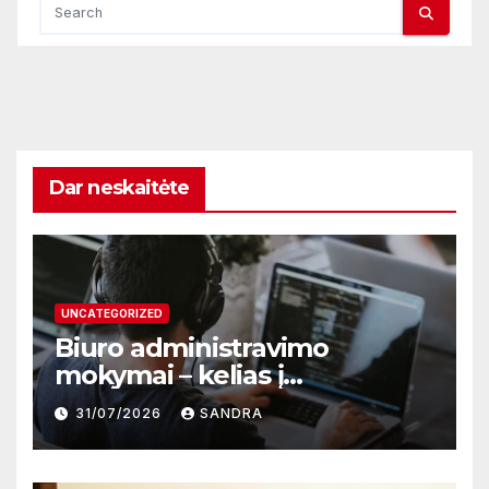
Dar neskaitėte
UNCATEGORIZED
Biuro administravimo
mokymai – kelias į
profesionalų ir efektyvų
31/07/2026
SANDRA
darbą