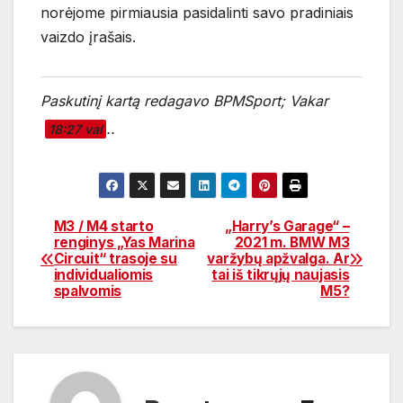
norėjome pirmiausia pasidalinti savo pradiniais
vaizdo įrašais.
Paskutinį kartą redagavo BPMSport; Vakar
..
18:27 val
M3 / M4 starto
„Harry’s Garage“ –
Navigacija
renginys „Yas Marina
2021 m. BMW M3
Circuit“ trasoje su
varžybų apžvalga. Ar
tarp
individualiomis
tai iš tikrųjų naujasis
spalvomis
M5?
įrašų