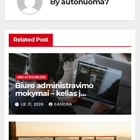
By
autonuoma7
Related Post
UNCATEGORIZED
Biuro administravimo
mokymai – kelias į
profesionalų ir efektyvų
LIE 31, 2026
SANDRA
darbą