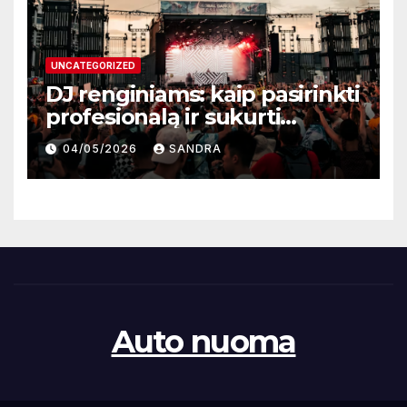
UNCATEGORIZED
DJ renginiams: kaip pasirinkti
profesionalą ir sukurti
nepamirštamą atmosferą
04/05/2026
SANDRA
Auto nuoma