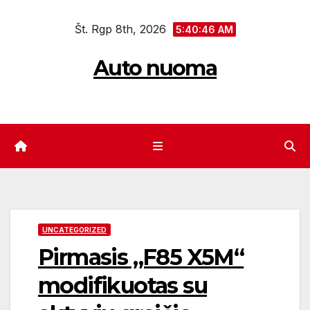
Eiti
Št. Rgp 8th, 2026
prie
5:40:47 AM
turinio
Auto nuoma
UNCATEGORIZED
Pirmasis „F85 X5M“
modifikuotas su