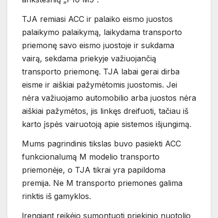
TJA remiasi ACC ir palaiko eismo juostos
palaikymo palaikymą, laikydama transporto
priemonę savo eismo juostoje ir sukdama
vairą, sekdama priekyje važiuojančią
transporto priemonę. TJA labai gerai dirba
eisme ir aiškiai pažymėtomis juostomis. Jei
nėra važiuojamo automobilio arba juostos nėra
aiškiai pažymėtos, jis linkęs dreifuoti, tačiau iš
karto įspės vairuotoją apie sistemos išjungimą.
Mums pagrindinis tikslas buvo pasiekti ACC
funkcionalumą M modelio transporto
priemonėje, o TJA tikrai yra papildoma
premija. Ne M transporto priemones galima
rinktis iš gamyklos.
Įrengiant reikėjo sumontuoti priekinio nuotolio