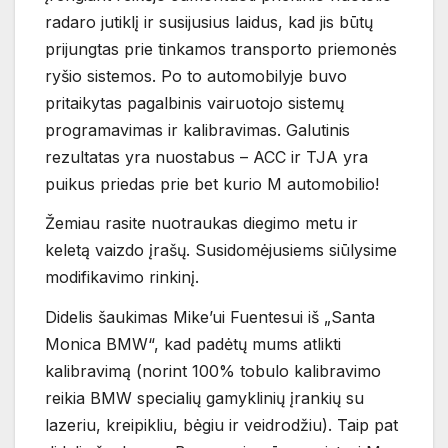
radaro jutiklį ir susijusius laidus, kad jis būtų
prijungtas prie tinkamos transporto priemonės
ryšio sistemos. Po to automobilyje buvo
pritaikytas pagalbinis vairuotojo sistemų
programavimas ir kalibravimas. Galutinis
rezultatas yra nuostabus – ACC ir TJA yra
puikus priedas prie bet kurio M automobilio!
Žemiau rasite nuotraukas diegimo metu ir
keletą vaizdo įrašų. Susidomėjusiems siūlysime
modifikavimo rinkinį.
Didelis šaukimas Mike’ui Fuentesui iš „Santa
Monica BMW“, kad padėtų mums atlikti
kalibravimą (norint 100% tobulo kalibravimo
reikia BMW specialių gamyklinių įrankių su
lazeriu, kreipikliu, bėgiu ir veidrodžiu). Taip pat