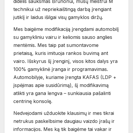
didelis šauksmas Brunonui, mūsų meistrui M
technikui už nepriekaištingą darbą įrengiant
jutiklį ir laidus išilgai visų gamyklos diržų.
Mes baigėme modifikaciją įrengdami automobilį
su gamykliniu vairu ir keliomis sauso anglies
mentėmis. Mes taip pat sumontavome
prietaisą, kuris imituoja rankos buvimą ant
vairo. Išskyrus šį įrenginį, visos kitos dalys yra
100% gamyklinė įranga ir programavimas.
Automobilyje, kuriame įrengta KAFAS (LDP +
įspėjimas apie susidūrimą), šį modifikavimą
atlikti yra gana lengva – sunkiausia pašalinti
centrinę konsolę.
Nedvejodami užduokite klausimų ir mes tikrai
netrukus paskelbsime daugiau vaizdo įrašų ir
informacijos. Mes ką tik baigėme tai vakar ir