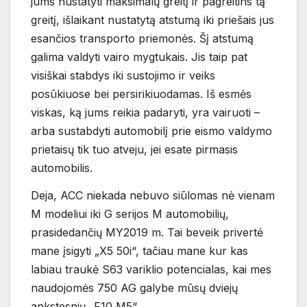
jums nustatyti maksimalų greitį ir pagreitins tą
greitį, išlaikant nustatytą atstumą iki priešais jus
esančios transporto priemonės. Šį atstumą
galima valdyti vairo mygtukais. Jis taip pat
visiškai stabdys iki sustojimo ir veiks
posūkiuose bei persirikiuodamas. Iš esmės
viskas, ką jums reikia padaryti, yra vairuoti –
arba sustabdyti automobilį prie eismo valdymo
prietaisų tik tuo atveju, jei esate pirmasis
automobilis.
Deja, ACC niekada nebuvo siūlomas nė vienam
M modeliui iki G serijos M automobilių,
prasidedančių MY2019 m. Tai beveik privertė
mane įsigyti „X5 50i“, tačiau mane kur kas
labiau traukė S63 variklio potencialas, kai mes
naudojomės 750 AG galybe mūsų dviejų
ankstesnių „F10 M5“.