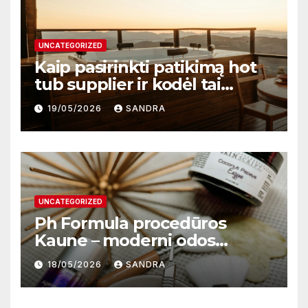
UNCATEGORIZED
Kaip pasirinkti patikimą hot
tub supplier ir kodėl tai
svarbu?
19/05/2026
SANDRA
UNCATEGORIZED
Ph Formula procedūros
Kaune – moderni odos
atnaujinimo sistema
18/05/2026
SANDRA