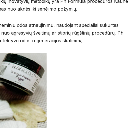
 tokių inovatyvių metodikų yra Ph Formula procedūros Kaune
emas nuo aknės iki senėjimo požymių.
eminiu odos atnaujinimu, naudojant specialiai sukurtas
 nuo agresyvių šveitimų ar stiprių rūgštinių procedūrų, Ph
efektyvų odos regeneracijos skatinimą.