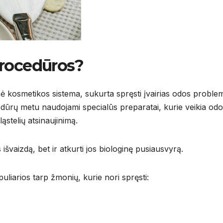
procedūros?
nė kosmetikos sistema, sukurta spręsti įvairias odos proble
dūrų metu naudojami specialūs preparatai, kurie veikia od
ląstelių atsinaujinimą.
 išvaizdą, bet ir atkurti jos biologinę pusiausvyrą.
liarios tarp žmonių, kurie nori spręsti: