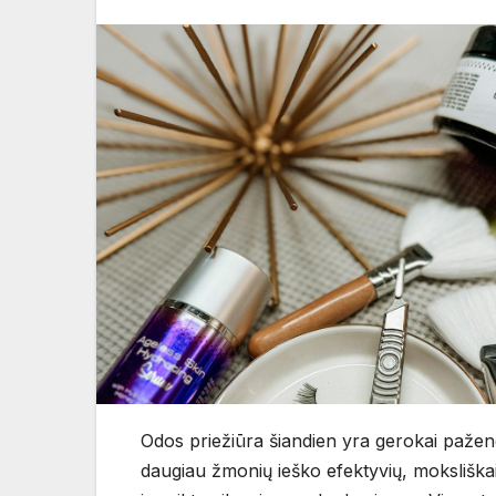
Odos priežiūra šiandien yra gerokai paženg
daugiau žmonių ieško efektyvių, moksliškai