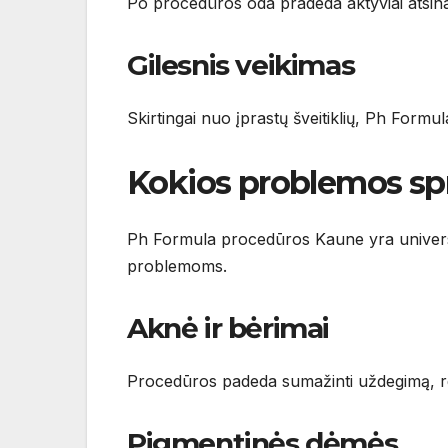
Po procedūros oda pradeda aktyviai atsinau
Gilesnis veikimas
Skirtingai nuo įprastų šveitiklių, Ph Formula
Kokios problemos s
Ph Formula procedūros Kaune yra universal
problemoms.
Aknė ir bėrimai
Procedūros padeda sumažinti uždegimą, reg
Pigmentinės dėmės