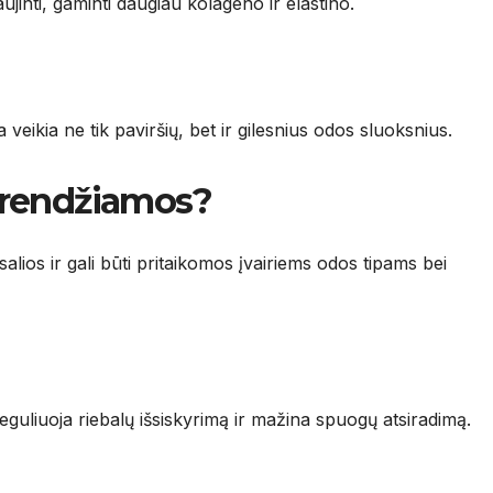
jinti, gaminti daugiau kolageno ir elastino.
 veikia ne tik paviršių, bet ir gilesnius odos sluoksnius.
prendžiamos?
ios ir gali būti pritaikomos įvairiems odos tipams bei
uliuoja riebalų išsiskyrimą ir mažina spuogų atsiradimą.