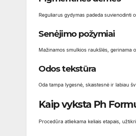
Reguliarus gydymas padeda suvienodinti o
Senėjimo požymiai
Mažinamos smulkios raukšlės, gerinama o
Odos tekstūra
Oda tampa lygesnė, skaistesnė ir labiau švy
Kaip vyksta Ph Form
Procedūra atliekama keliais etapais, užti