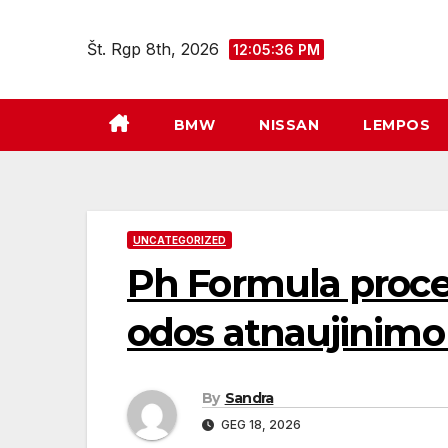
Eiti
prie
Št. Rgp 8th, 2026
12:05:37 PM
turinio
BMW
NISSAN
LEMPOS
UNCATEGORIZED
Ph Formula proc
odos atnaujinimo
By
Sandra
GEG 18, 2026