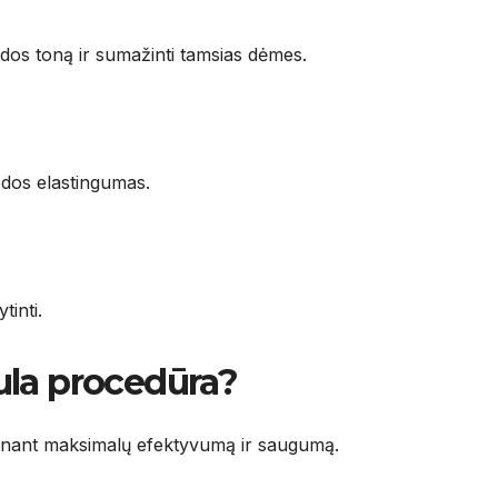
dos toną ir sumažinti tamsias dėmes.
dos elastingumas.
tinti.
ula procedūra?
krinant maksimalų efektyvumą ir saugumą.