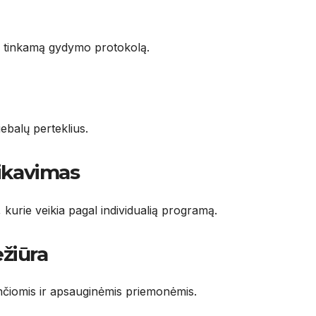
ka tinkamą gydymo protokolą.
ebalų perteklius.
likavimas
kurie veikia pagal individualią programą.
ežiūra
čiomis ir apsauginėmis priemonėmis.