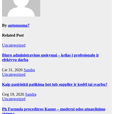
By
autonuoma7
Related Post
Uncategorized
Biuro administravimo mokymai – kelias į profesionalų ir
efektyvų darbą
Lie 31, 2026
Sandra
Uncategorized
Kaip pasirinkti patikimą hot tub supplier ir kodėl tai svarbu?
Geg 19, 2026
Sandra
Uncategorized
Ph Formula procedūros Kaune – moderni odos atnaujinimo
sistema