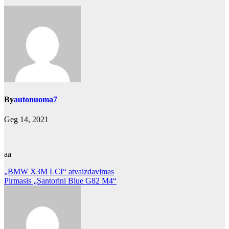
By
autonuoma7
Geg 14, 2021
aa
Navigacija
„BMW X3M LCI“ atvaizdavimas
Pirmasis „Santorini Blue G82 M4“
tarp
įrašų