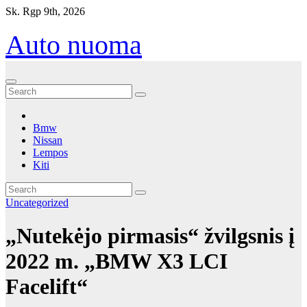
Eiti
Sk. Rgp 9th, 2026
prie
turinio
Auto nuoma
Bmw
Nissan
Lempos
Kiti
Uncategorized
„Nutekėjo pirmasis“ žvilgsnis į
2022 m. „BMW X3 LCI
Facelift“