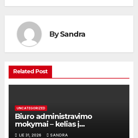
įrašų
By
Sandra
Related Post
UNCATEGORIZED
Biuro administravimo
mokymai – kelias į
profesionalų ir efektyvų
LIE 31, 2026
SANDRA