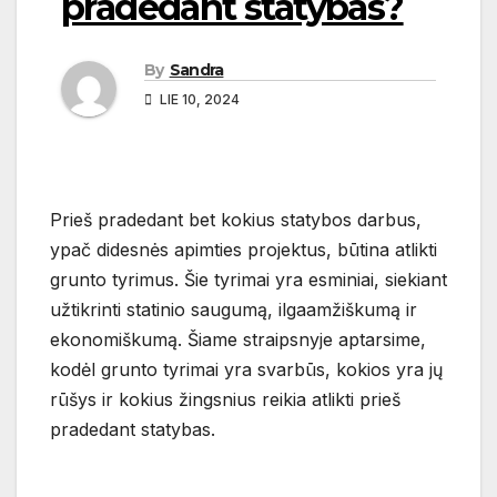
pradedant statybas?
By
Sandra
LIE 10, 2024
Prieš pradedant bet kokius statybos darbus,
ypač didesnės apimties projektus, būtina atlikti
grunto tyrimus. Šie tyrimai yra esminiai, siekiant
užtikrinti statinio saugumą, ilgaamžiškumą ir
ekonomiškumą. Šiame straipsnyje aptarsime,
kodėl grunto tyrimai yra svarbūs, kokios yra jų
rūšys ir kokius žingsnius reikia atlikti prieš
pradedant statybas.