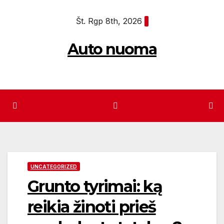
Eiti
Št. Rgp 8th, 2026
prie
turinio
Auto nuoma
UNCATEGORIZED
Grunto tyrimai: ką
reikia žinoti prieš