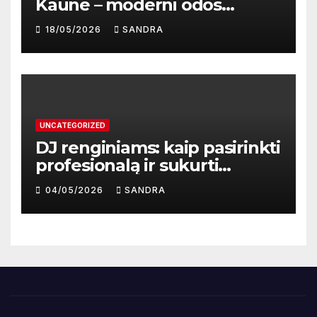
Kaune – moderni odos
atnaujinimo sistema
18/05/2026
SANDRA
UNCATEGORIZED
DJ renginiams: kaip pasirinkti
profesionalą ir sukurti
nepamirštamą atmosferą
04/05/2026
SANDRA