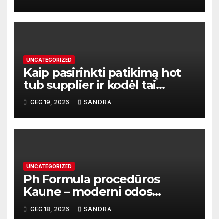
darbą
UNCATEGORIZED
Kaip pasirinkti patikimą hot
tub supplier ir kodėl tai
svarbu?
GEG 19, 2026
SANDRA
UNCATEGORIZED
Ph Formula procedūros
Kaune – moderni odos
atnaujinimo sistema
GEG 18, 2026
SANDRA