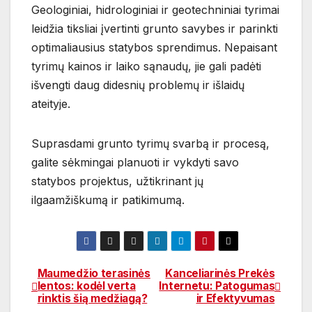
Geologiniai, hidrologiniai ir geotechniniai tyrimai
leidžia tiksliai įvertinti grunto savybes ir parinkti
optimaliausius statybos sprendimus. Nepaisant
tyrimų kainos ir laiko sąnaudų, jie gali padėti
išvengti daug didesnių problemų ir išlaidų
ateityje.
Suprasdami grunto tyrimų svarbą ir procesą,
galite sėkmingai planuoti ir vykdyti savo
statybos projektus, užtikrinant jų
ilgaamžiškumą ir patikimumą.
Maumedžio terasinės
Kanceliarinės Prekės
Navigacija
lentos: kodėl verta
Internetu: Patogumas
rinktis šią medžiagą?
ir Efektyvumas
tarp