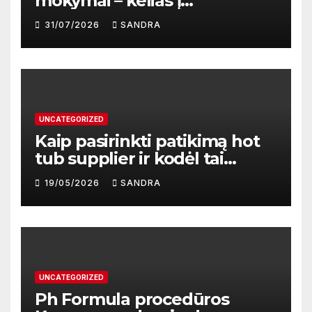
mokymai – kelias į
profesionalų ir efektyvų
31/07/2026
SANDRA
darbą
UNCATEGORIZED
Kaip pasirinkti patikimą hot
tub supplier ir kodėl tai
svarbu?
19/05/2026
SANDRA
UNCATEGORIZED
Ph Formula procedūros