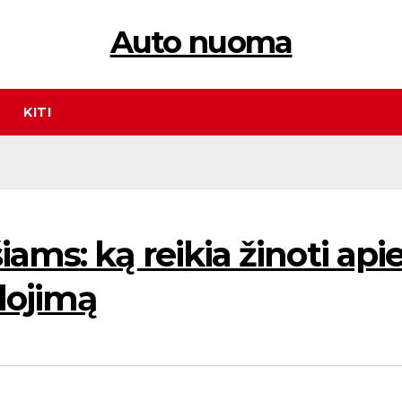
Auto nuoma
KITI
ams: ką reikia žinoti api
udojimą