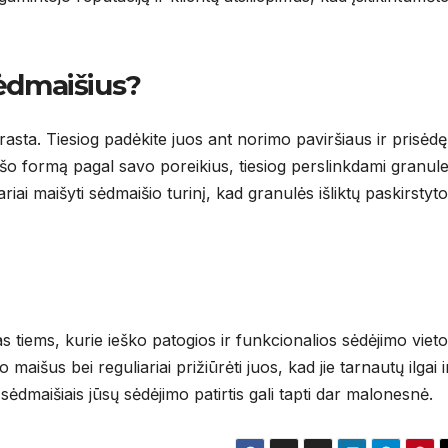
sėdmaišius?
asta. Tiesiog padėkite juos ant norimo paviršiaus ir prisėdę
šo formą pagal savo poreikius, tiesiog perslinkdami granule
iai maišyti sėdmaišio turinį, kad granulės išliktų paskirstyt
 tiems, kurie ieško patogios ir funkcionalios sėdėjimo vieto
aišus bei reguliariai prižiūrėti juos, kad jie tarnautų ilgai i
sėdmaišiais jūsų sėdėjimo patirtis gali tapti dar malonesnė.