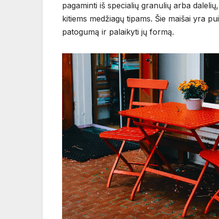
pagaminti iš specialių granulių arba daleli
kitiems medžiagų tipams. Šie maišai yra pu
patogumą ir palaikyti jų formą.