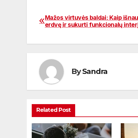
Mažos virtuvės baldai: Kaip išnau
Navigacija
erdvę ir sukurti funkcionalų inter
tarp
įrašų
By
Sandra
Related Post