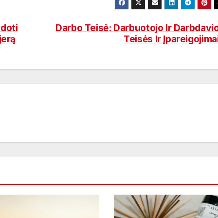
doti
Darbo Teisė: Darbuotojo Ir Darbdavi
jerą
Teisės Ir Įpareigojima