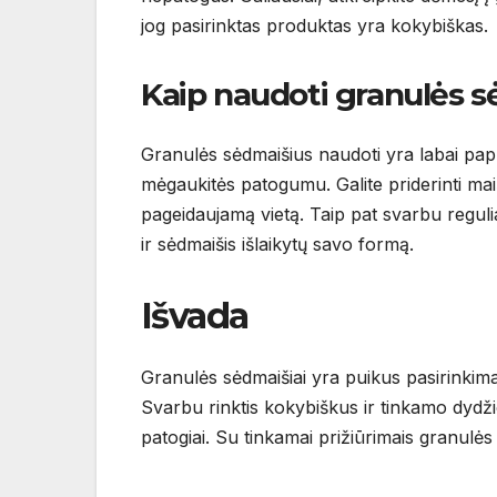
jog pasirinktas produktas yra kokybiškas.
Kaip naudoti granulės 
Granulės sėdmaišius naudoti yra labai papr
mėgaukitės patogumu. Galite priderinti mai
pageidaujamą vietą. Taip pat svarbu reguliar
ir sėdmaišis išlaikytų savo formą.
Išvada
Granulės sėdmaišiai yra puikus pasirinkimas
Svarbu rinktis kokybiškus ir tinkamo dydžio m
patogiai. Su tinkamai prižiūrimais granulės 