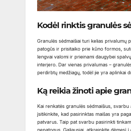
Kodėl rinktis granulės 
Granulės sėdmaišiai turi kelias privalumų pal
patogūs ir prisitaiko prie kūno formos, su
lengvai valomi ir prieinami daugybei spalvų i
interjero. Dar vienas privalumas – granulė
perdirbtų medžiagų, todėl jie yra aplinkai 
Ką reikia žinoti apie gra
Kai renkatės granulės sėdmaišius, svarbu at
įsitikinkite, kad pasirinktas maišas yra pag
patvarus. Taip pat svarbu pasirinkti tinkam
nepatogus. Galiausiai, atkreipkite dėmesį į g