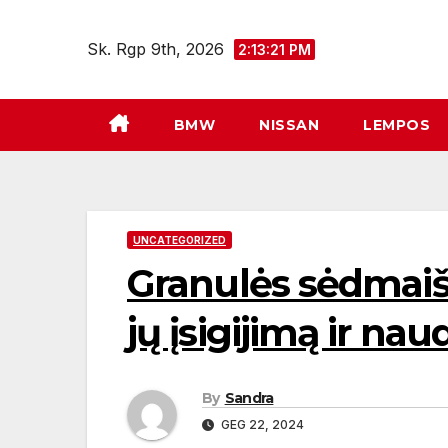
Eiti
prie
Sk. Rgp 9th, 2026
2:13:22 PM
turinio
BMW
NISSAN
LEMPOS
UNCATEGORIZED
Granulės sėdmaiši
jų įsigijimą ir na
By
Sandra
GEG 22, 2024