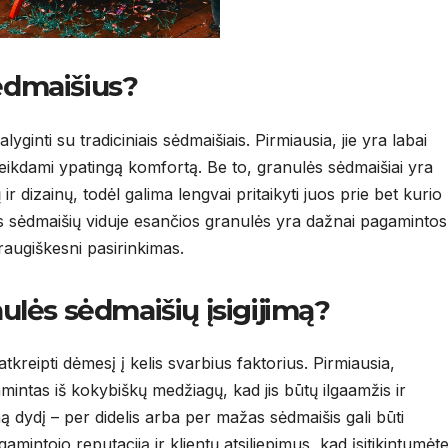
sėdmaišius?
yginti su tradiciniais sėdmaišiais. Pirmiausia, jie yra labai
teikdami ypatingą komfortą. Be to, granulės sėdmaišiai yra
r dizainų, todėl galima lengvai pritaikyti juos prie bet kurio
s sėdmaišių viduje esančios granulės yra dažnai pagamintos 
draugiškesni pasirinkimas.
nulės sėdmaišių įsigijimą?
kreipti dėmesį į kelis svarbius faktorius. Pirmiausia,
amintas iš kokybiškų medžiagų, kad jis būtų ilgaamžis ir
ą dydį – per didelis arba per mažas sėdmaišis gali būti
amintojo reputaciją ir klientų atsiliepimus, kad įsitikintumėte