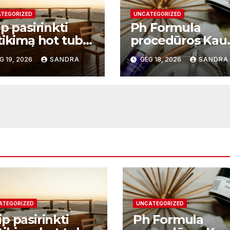
TEGORIZED
UNCATEGORIZED
p pasirinkti
Ph Formula
tikimą hot tub
procedūros Kau
plier ir kodėl
– moderni odos
G 19, 2026
SANDRA
GEG 18, 2026
SANDRA
 svarbu?
atnaujinimo
sistema
ATEGORIZED
UNCATEGORIZED
p pasirinkti
Ph Formula