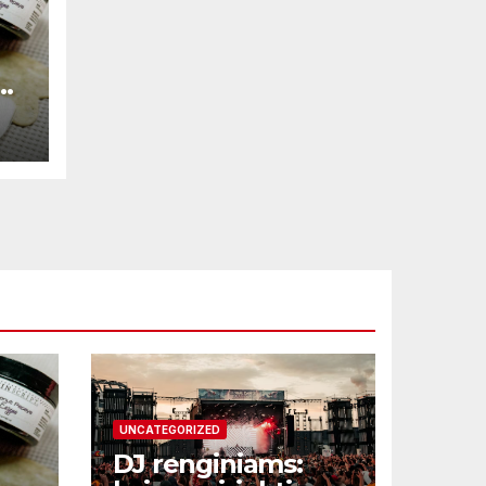
ne
UNCATEGORIZED
DJ renginiams: