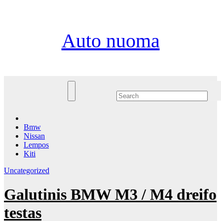
Eiti
Št. Rgp 8th, 2026
prie
turinio
Auto nuoma
Bmw
Nissan
Lempos
Kiti
Uncategorized
Galutinis BMW M3 / M4 dreifo
testas