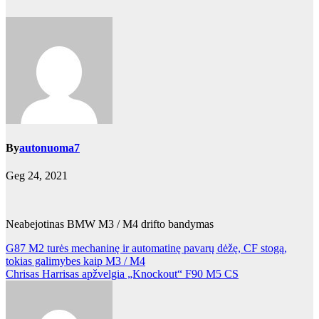
By
autonuoma7
Geg 24, 2021
Neabejotinas BMW M3 / M4 drifto bandymas
Navigacija
G87 M2 turės mechaninę ir automatinę pavarų dėžę, CF stogą,
tokias galimybes kaip M3 / M4
tarp
Chrisas Harrisas apžvelgia „Knockout“ F90 M5 CS
įrašų