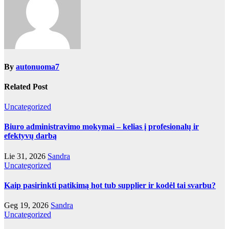
By
autonuoma7
Related Post
Uncategorized
Biuro administravimo mokymai – kelias į profesionalų ir
efektyvų darbą
Lie 31, 2026
Sandra
Uncategorized
Kaip pasirinkti patikimą hot tub supplier ir kodėl tai svarbu?
Geg 19, 2026
Sandra
Uncategorized