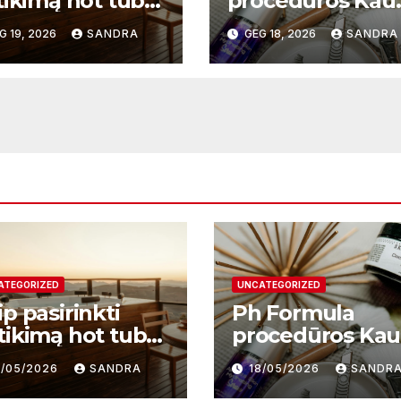
tikimą hot tub
procedūros Kau
plier ir kodėl
– moderni odos
G 19, 2026
SANDRA
GEG 18, 2026
SANDRA
 svarbu?
atnaujinimo
sistema
ATEGORIZED
UNCATEGORIZED
p pasirinkti
Ph Formula
tikimą hot tub
procedūros Ka
plier ir kodėl
– moderni odos
9/05/2026
SANDRA
18/05/2026
SANDR
i svarbu?
atnaujinimo