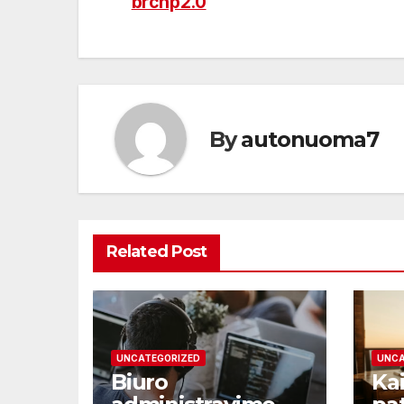
brchp2.0
tarp
įrašų
By
autonuoma7
Related Post
UNCATEGORIZED
UNCA
Biuro
Kai