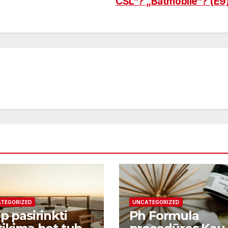
CSL“? „Batmobile“? (E9
TEGORIZED
UNCATEGORIZED
p pasirinkti
Ph Formula