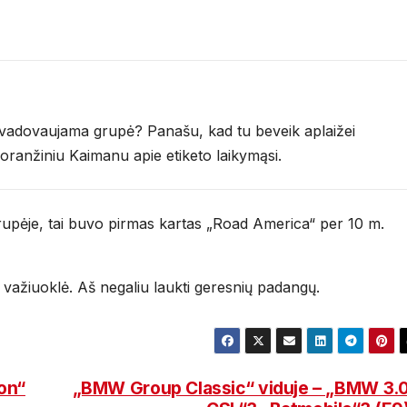
r vadovaujama grupė? Panašu, kad tu beveik aplaižei
 oranžiniu Kaimanu apie etiketo laikymąsi.
grupėje, tai buvo pirmas kartas „Road America“ per 10 m.
3 važiuoklė. Aš negaliu laukti geresnių padangų.
on“
„BMW Group Classic“ viduje – „BMW 3.