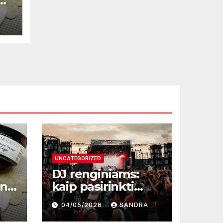
ne
UNCATEGORIZED
DJ renginiams:
une
kaip pasirinkti
profesionalą ir
A
04/05/2026
SANDRA
sukurti