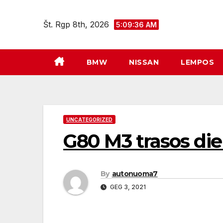
Eiti
prie
Št. Rgp 8th, 2026
5:09:36 AM
turinio
BMW
NISSAN
LEMPOS
UNCATEGORIZED
G80 M3 trasos di
By
autonuoma7
GEG 3, 2021