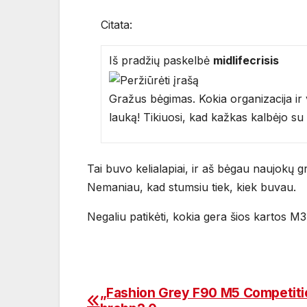
Citata:
Iš pradžių paskelbė
midlifecrisis
Gražus bėgimas. Kokia organizacija i
lauką! Tikiuosi, kad kažkas kalbėjo su
Tai buvo kelialapiai, ir aš bėgau naujokų 
Nemaniau, kad stumsiu tiek, kiek buvau.
Negaliu patikėti, kokia gera šios kartos M
„Fashion Grey F90 M5 Competiti
Navigacija