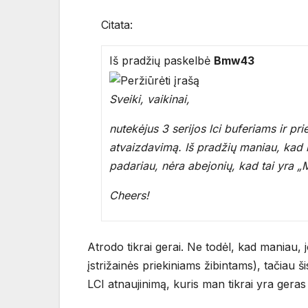
Citata:
Iš pradžių paskelbė
Bmw43
Sveiki, vaikinai,
nutekėjus 3 serijos lci buferiams ir pri
atvaizdavimą. Iš pradžių maniau, kad n
padariau, nėra abejonių, kad tai yra „
Cheers!
Atrodo tikrai gerai. Ne todėl, kad maniau,
įstrižainės priekiniams žibintams), tačiau ši
LCI atnaujinimą, kuris man tikrai yra geras