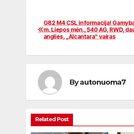
G82 M4 CSL informacija! Gamyb
Navigacija
m. Liepos mėn., 540 AG, RWD, da
tarp
anglies, „Alcantara“ vairas
įrašų
By
autonuoma7
Related Post