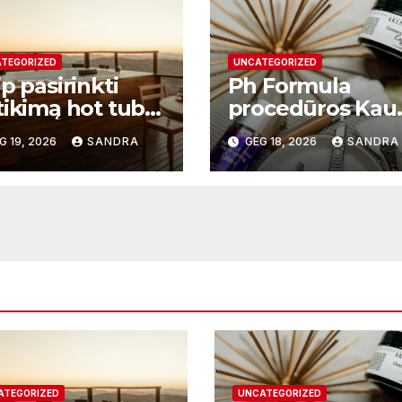
TEGORIZED
UNCATEGORIZED
p pasirinkti
Ph Formula
tikimą hot tub
procedūros Kau
plier ir kodėl
– moderni odos
G 19, 2026
SANDRA
GEG 18, 2026
SANDRA
 svarbu?
atnaujinimo
sistema
ATEGORIZED
UNCATEGORIZED