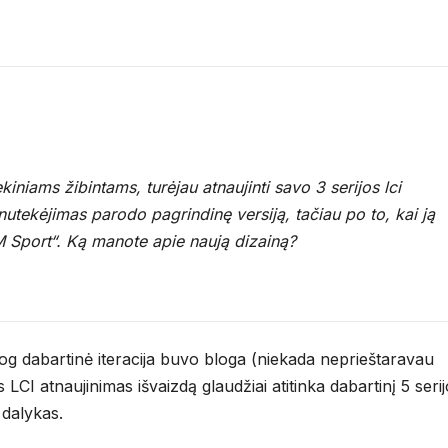
ekiniams žibintams, turėjau atnaujinti savo 3 serijos lci
utekėjimas parodo pagrindinę versiją, tačiau po to, kai ją
M Sport“. Ką manote apie naują dizainą?
 jog dabartinė iteracija buvo bloga (niekada neprieštaravau
s LCI atnaujinimas išvaizdą glaudžiai atitinka dabartinį 5 seri
 dalykas.