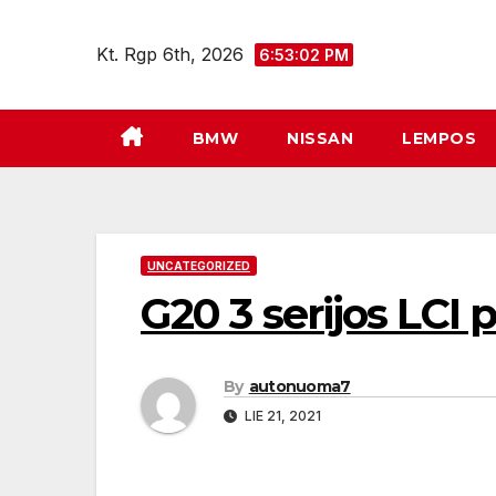
Eiti
prie
Kt. Rgp 6th, 2026
6:53:03 PM
turinio
BMW
NISSAN
LEMPOS
UNCATEGORIZED
G20 3 serijos LCI 
By
autonuoma7
LIE 21, 2021