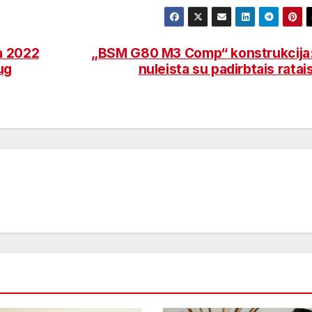
a 2022
„BSM G80 M3 Comp“ konstrukcija
ug
nuleista su padirbtais ratai