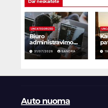
Dar neskaitėte
UNCATEGORIZED
UNC
Biuro
Kai
administravimo
pa
mokymai – kelias į
sup
31/07/2026
SANDRA
1
profesionalų ir
ta
efektyvų darbą
Auto nuoma