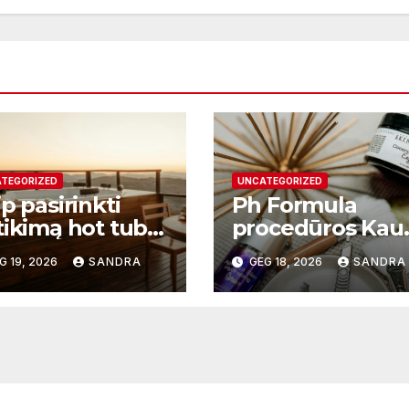
TEGORIZED
UNCATEGORIZED
p pasirinkti
Ph Formula
tikimą hot tub
procedūros Kau
plier ir kodėl
– moderni odos
G 19, 2026
SANDRA
GEG 18, 2026
SANDRA
 svarbu?
atnaujinimo
sistema