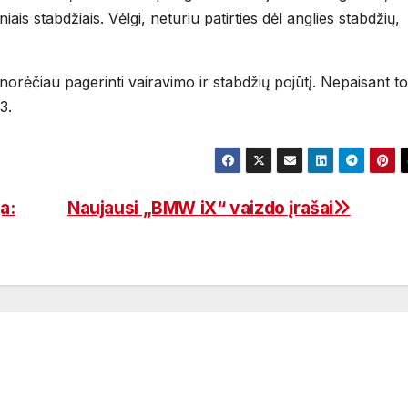
ais stabdžiais. Vėlgi, neturiu patirties dėl anglies stabdžių,
orėčiau pagerinti vairavimo ir stabdžių pojūtį. Nepaisant to
3.
a:
Naujausi „BMW iX“ vaizdo įrašai