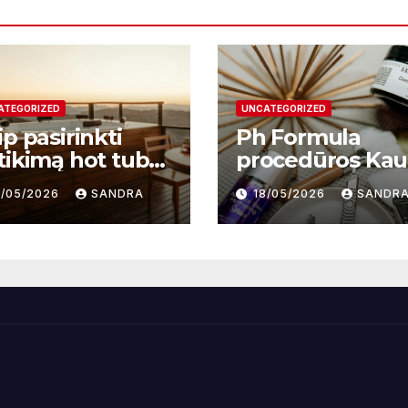
ATEGORIZED
UNCATEGORIZED
p pasirinkti
Ph Formula
tikimą hot tub
procedūros Ka
plier ir kodėl
– moderni odos
9/05/2026
SANDRA
18/05/2026
SANDR
i svarbu?
atnaujinimo
sistema