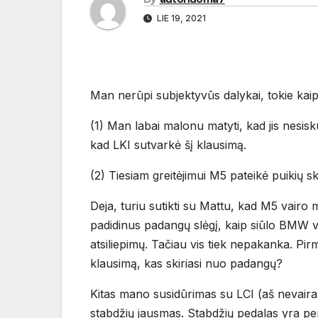
LIE 19, 2021
Man nerūpi subjektyvūs dalykai, tokie kai
(1) Man labai malonu matyti, kad jis nesisk
kad LKI sutvarkė šį klausimą.
(2) Tiesiam greitėjimui M5 pateikė puikių ska
Deja, turiu sutikti su Mattu, kad M5 vairo 
padidinus padangų slėgį, kaip siūlo BMW va
atsiliepimų. Tačiau vis tiek nepakanka. Pir
klausimą, kas skiriasi nuo padangų?
Kitas mano susidūrimas su LCI (aš nevaira
stabdžių jausmas. Stabdžių pedalas yra per 