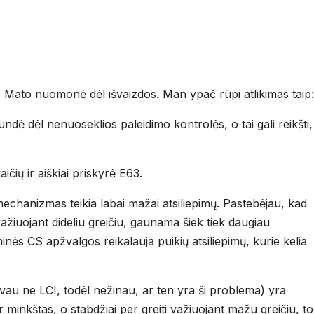
p Mato nuomonė dėl išvaizdos. Man ypač rūpi atlikimas taip:
undė dėl nenuoseklios paleidimo kontrolės, o tai gali reikšti,
ičių ir aiškiai priskyrė E63.
mechanizmas teikia labai mažai atsiliepimų. Pastebėjau, kad
žiuojant dideliu greičiu, gaunama šiek tiek daugiau
minės CS apžvalgos reikalauja puikių atsiliepimų, kurie kelia
vau ne LCI, todėl nežinau, ar ten yra ši problema) yra
minkštas, o stabdžiai per greiti važiuojant mažu greičiu, to