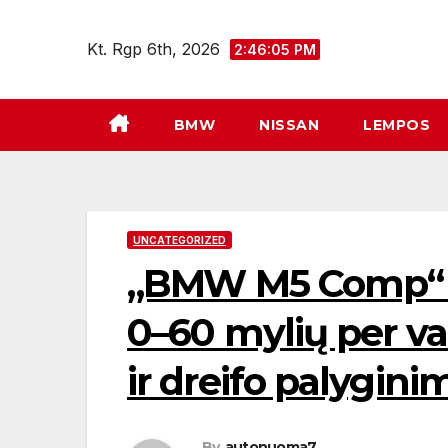
Eiti
prie
Kt. Rgp 6th, 2026
2:46:06 PM
turinio
BMW
NISSAN
LEMPOS
UNCATEGORIZED
„BMW M5 Comp“ ir
0–60 mylių per va
ir dreifo palygini
By
autonuoma7