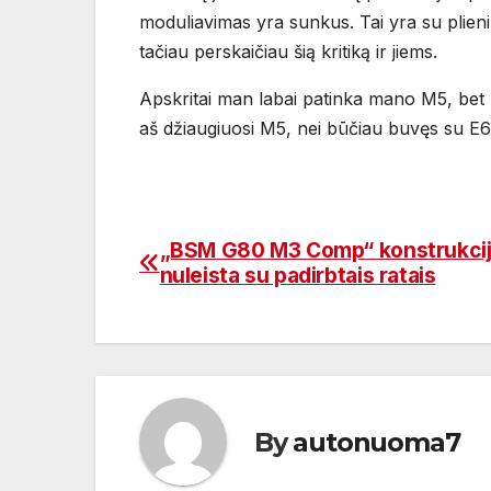
moduliavimas yra sunkus. Tai yra su plienini
tačiau perskaičiau šią kritiką ir jiems.
Apskritai man labai patinka mano M5, bet n
aš džiaugiuosi M5, nei būčiau buvęs su E6
„BSM G80 M3 Comp“ konstrukcij
Navigacija
nuleista su padirbtais ratais
tarp
įrašų
By
autonuoma7