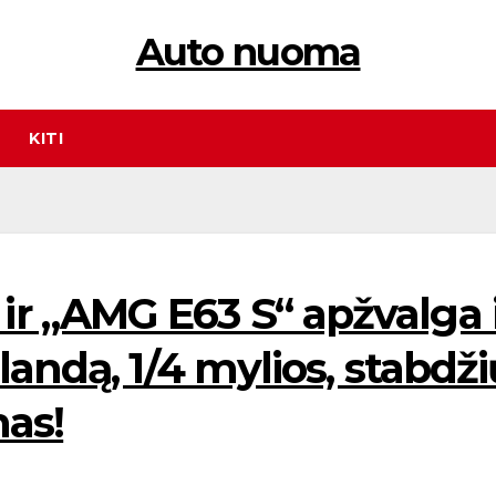
Auto nuoma
KITI
 „AMG E63 S“ apžvalga i
landą, 1/4 mylios, stabdži
mas!