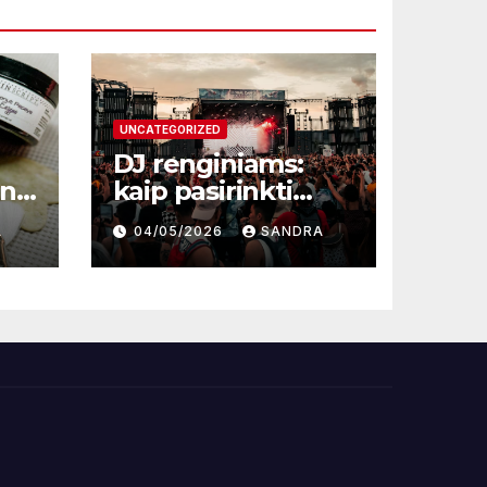
UNCATEGORIZED
DJ renginiams:
une
kaip pasirinkti
profesionalą ir
A
04/05/2026
SANDRA
sukurti
nepamirštamą
atmosferą