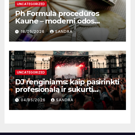
UNCATEGORIZED
Ph Formula procedūros
Kaune – moderni odos
atnaujinimo sistema
18/05/2026
SANDRA
UNCATEGORIZED
DJ renginiams: kaip pasirinkti
profesionalą ir sukurti
nepamirštamą atmosferą
04/05/2026
SANDRA