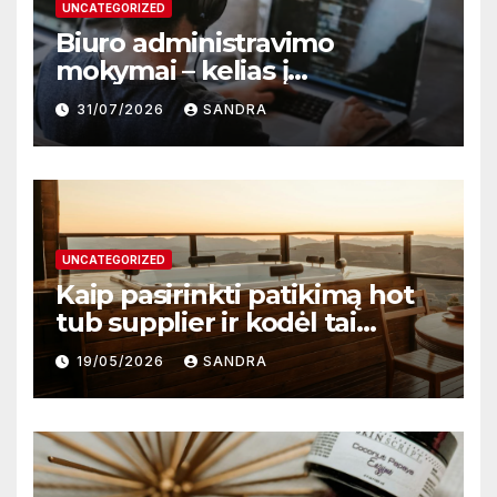
UNCATEGORIZED
Biuro administravimo
mokymai – kelias į
profesionalų ir efektyvų
31/07/2026
SANDRA
darbą
UNCATEGORIZED
Kaip pasirinkti patikimą hot
tub supplier ir kodėl tai
svarbu?
19/05/2026
SANDRA