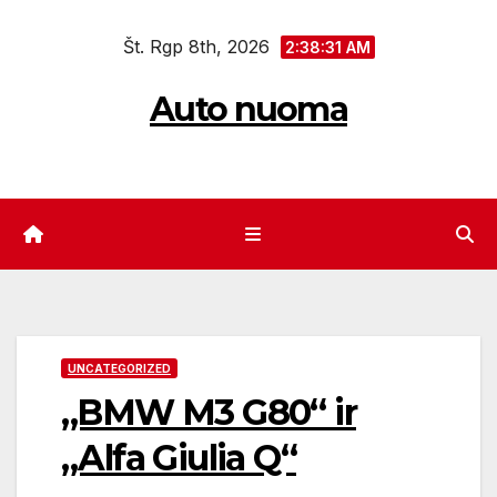
Eiti
Št. Rgp 8th, 2026
prie
2:38:31 AM
turinio
Auto nuoma
UNCATEGORIZED
„BMW M3 G80“ ir
„Alfa Giulia Q“