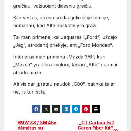
greičiau, važiuojant didesniu greičiu.
Kita vertus, aš esu su daugeliu šioje temoje,
nemanau, kad Alfa apskritai yra graži.
Tai man primena, kai Jaquaras („Ford“) uždėjo
„Jag“, atrodantį priekyje, ant „Ford Mondeo“.
Interjeras man primena „Mazda 3/6“, kuri
„Mazda“ yra tikrai maloni, tačiau „Alfa“ nuomai
atrodo maža.
Aš vis dar įpratau naudoti „G80“, patinka jis ar
ne, jis turi stilių.
BMW X8 / XM 45e
„CT Carbon Full
Navigacija
dėmėtas su
Caron Fiber Kit“,