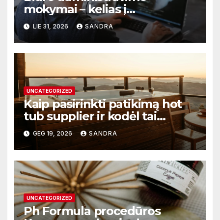
mokymai – kelias į
profesionalų ir efektyvų
LIE 31, 2026
SANDRA
darbą
UNCATEGORIZED
Kaip pasirinkti patikimą hot
tub supplier ir kodėl tai
svarbu?
GEG 19, 2026
SANDRA
UNCATEGORIZED
Ph Formula procedūros