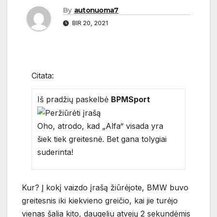
By
autonuoma7
BIR 20, 2021
Citata:
Iš pradžių paskelbė
BPMSport
Oho, atrodo, kad „Alfa“ visada yra
šiek tiek greitesnė. Bet gana tolygiai
suderinta!
Kur? Į kokį vaizdo įrašą žiūrėjote, BMW buvo
greitesnis iki kiekvieno greičio, kai jie turėjo
vienas šalia kito, daugeliu atvejų 2 sekundėmis