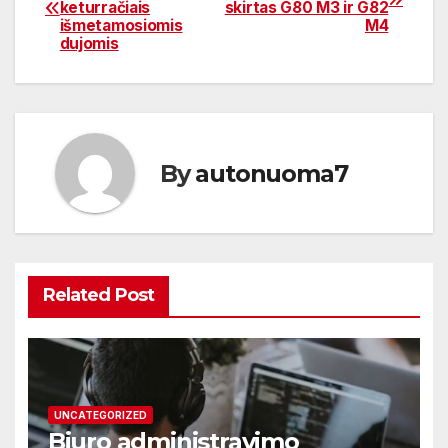
keturračiais
skirtas G80 M3 ir G82
tarp
išmetamosiomis
M4
dujomis
įrašų
By
autonuoma7
Related Post
UNCATEGORIZED
Biuro administravimo