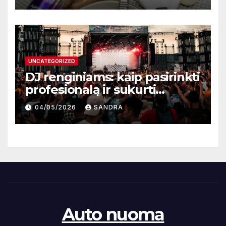
UNCATEGORIZED
DJ renginiams: kaip pasirinkti
profesionalą ir sukurti
nepamirštamą atmosferą
04/05/2026
SANDRA
Auto nuoma