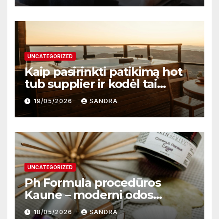
UNCATEGORIZED
Kaip pasirinkti patikimą hot
tub supplier ir kodėl tai
svarbu?
19/05/2026
SANDRA
UNCATEGORIZED
Ph Formula procedūros
Kaune – moderni odos
atnaujinimo sistema
18/05/2026
SANDRA