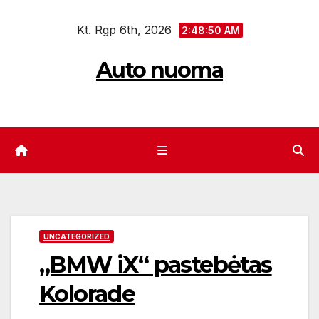
Eiti
Kt. Rgp 6th, 2026
prie
2:48:51 AM
turinio
Auto nuoma
UNCATEGORIZED
„BMW iX“ pastebėtas
Kolorade