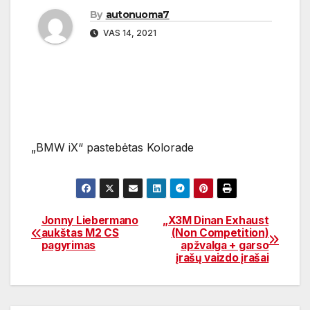
By
autonuoma7
VAS 14, 2021
„BMW iX“ pastebėtas Kolorade
Jonny Liebermano
„X3M Dinan Exhaust
Navigacija
aukštas M2 CS
(Non Competition)
pagyrimas
apžvalga + garso
tarp
įrašų vaizdo įrašai
įrašų