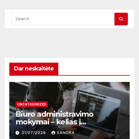
Dar neskaitėte
UNCATEGORIZED
Biuro administravimo
mokymai – kelias į
profesionalų ir efektyvų
31/07/2026
SANDRA
darbą