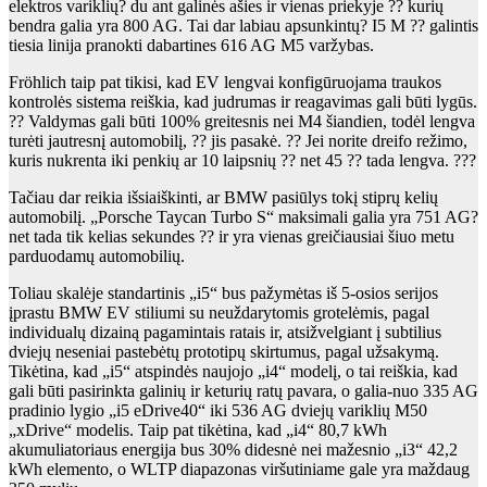
elektros variklių? du ant galinės ašies ir vienas priekyje ?? kurių
bendra galia yra 800 AG. Tai dar labiau apsunkintų? I5 M ?? galintis
tiesia linija pranokti dabartines 616 AG M5 varžybas.
Fröhlich taip pat tikisi, kad EV lengvai konfigūruojama traukos
kontrolės sistema reiškia, kad judrumas ir reagavimas gali būti lygūs.
?? Valdymas gali būti 100% greitesnis nei M4 šiandien, todėl lengva
turėti jautresnį automobilį, ?? jis pasakė. ?? Jei norite dreifo režimo,
kuris nukrenta iki penkių ar 10 laipsnių ?? net 45 ?? tada lengva. ???
Tačiau dar reikia išsiaiškinti, ar BMW pasiūlys tokį stiprų kelių
automobilį. „Porsche Taycan Turbo S“ maksimali galia yra 751 AG?
net tada tik kelias sekundes ?? ir yra vienas greičiausiai šiuo metu
parduodamų automobilių.
Toliau skalėje standartinis „i5“ bus pažymėtas iš 5-osios serijos
įprastu BMW EV stiliumi su neuždarytomis grotelėmis, pagal
individualų dizainą pagamintais ratais ir, atsižvelgiant į subtilius
dviejų neseniai pastebėtų prototipų skirtumus, pagal užsakymą.
Tikėtina, kad „i5“ atspindės naujojo „i4“ modelį, o tai reiškia, kad
gali būti pasirinkta galinių ir keturių ratų pavara, o galia-nuo 335 AG
pradinio lygio „i5 eDrive40“ iki 536 AG dviejų variklių M50
„xDrive“ modelis. Taip pat tikėtina, kad „i4“ 80,7 kWh
akumuliatoriaus energija bus 30% didesnė nei mažesnio „i3“ 42,2
kWh elemento, o WLTP diapazonas viršutiniame gale yra maždaug