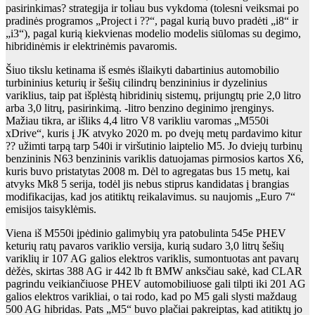
pasirinkimas? strategija ir toliau bus vykdoma (tolesni veiksmai po
pradinės programos „Project i ??“, pagal kurią buvo pradėti „i8“ ir
„i3“), pagal kurią kiekvienas modelio modelis siūlomas su degimo,
hibridinėmis ir elektrinėmis pavaromis.
Šiuo tikslu ketinama iš esmės išlaikyti dabartinius automobilio
turbininius keturių ir šešių cilindrų benzininius ir dyzelinius
variklius, taip pat išplėstą hibridinių sistemų, prijungtų prie 2,0 litro
arba 3,0 litrų, pasirinkimą. -litro benzino deginimo įrenginys.
Mažiau tikra, ar išliks 4,4 litro V8 varikliu varomas „M550i
xDrive“, kuris į JK atvyko 2020 m. po dvejų metų pardavimo kitur
?? užimti tarpą tarp 540i ir viršutinio laiptelio M5. Jo dviejų turbinų
benzininis N63 benzininis variklis datuojamas pirmosios kartos X6,
kuris buvo pristatytas 2008 m. Dėl to agregatas bus 15 metų, kai
atvyks Mk8 5 serija, todėl jis nebus stiprus kandidatas į brangias
modifikacijas, kad jos atitiktų reikalavimus. su naujomis „Euro 7“
emisijos taisyklėmis.
Viena iš M550i įpėdinio galimybių yra patobulinta 545e PHEV
keturių ratų pavaros variklio versija, kurią sudaro 3,0 litrų šešių
variklių ir 107 AG galios elektros variklis, sumontuotas ant pavarų
dėžės, skirtas 388 AG ir 442 lb ft BMW anksčiau sakė, kad CLAR
pagrindu veikiančiuose PHEV automobiliuose gali tilpti iki 201 AG
galios elektros varikliai, o tai rodo, kad po M5 gali slysti maždaug
500 AG hibridas. Pats „M5“ buvo plačiai pakreiptas, kad atitiktų jo