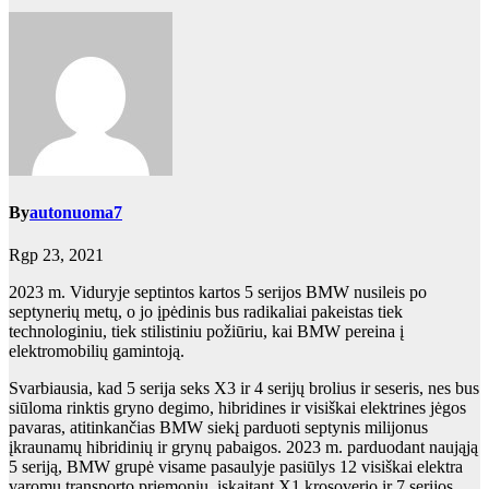
By
autonuoma7
Rgp 23, 2021
2023 m. Viduryje septintos kartos 5 serijos BMW nusileis po
septynerių metų, o jo įpėdinis bus radikaliai pakeistas tiek
technologiniu, tiek stilistiniu požiūriu, kai BMW pereina į
elektromobilių gamintoją.
Svarbiausia, kad 5 serija seks X3 ir 4 serijų brolius ir seseris, nes bus
siūloma rinktis gryno degimo, hibridines ir visiškai elektrines jėgos
pavaras, atitinkančias BMW siekį parduoti septynis milijonus
įkraunamų hibridinių ir grynų pabaigos. 2023 m. parduodant naująją
5 seriją, BMW grupė visame pasaulyje pasiūlys 12 visiškai elektra
varomų transporto priemonių, įskaitant X1 krosoverio ir 7 serijos