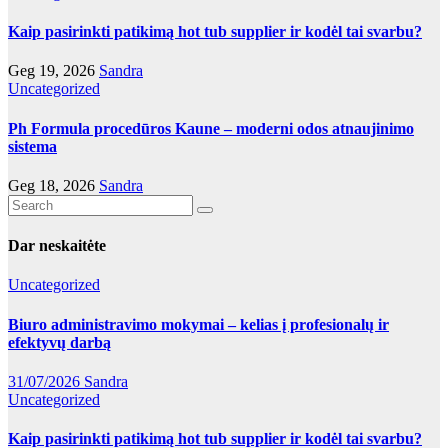
Kaip pasirinkti patikimą hot tub supplier ir kodėl tai svarbu?
Geg 19, 2026
Sandra
Uncategorized
Ph Formula procedūros Kaune – moderni odos atnaujinimo
sistema
Geg 18, 2026
Sandra
Dar neskaitėte
Uncategorized
Biuro administravimo mokymai – kelias į profesionalų ir
efektyvų darbą
31/07/2026
Sandra
Uncategorized
Kaip pasirinkti patikimą hot tub supplier ir kodėl tai svarbu?