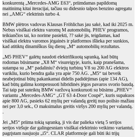
konkurentą „Mercedes-AMG E63“, priimdamas papildomą
maitinimą kitai iteracijai, tačiau su didesnio talpos benzino agregatu
nei „AMG“ elektrinis turbo 4.
BMW plėtros vadovas Klausas Fröhlichas jau sakė, kad iki 2025 m.
Nebus visiškai elektra varomų M automobilių. PHEV programos,
teikiančios tai, ko norime pasiekti, ?? sakė jis, teigdamas, kad
visiškai elektra varomos jėgainės ir platformos išlieka per sunkios,
kad atitiktų dinamiškus šių dienų „M“ automobilių rezultatus.
„M5 PHEV“ galėtų naudoti elektrifikuotą sąranką, kad būtų
rodomas būsimame „X8 M“ visureigyje, kuris, kaip pranešama,
sutampa su „M“ padaliniu? dviejų turbinų V8 su 200 AG elektros
varikliu, kurio bendra galia yra apie 750 AG. „M5“ tai beveik
neabejotinai būtų pakankamai didelis padidėjimas (apie 134 AG),
kad būtų galima kompensuoti hibridinės jėgos pavaros svorio baudą.
Tai taip pat suteiktų BMW varžovą konkuruoti su būsimu „PHEV“
variantu „Mercedes-AMG“ „GT 63 4-Door Coupé“, kuris supakuos
apie 800 AG, pasieks 62 mylių per valandą greitį nuo poilsio mažiau
nei per 3,0 sek., O maksimalus greitis viršys 200 mylių per valandą.
.
Jei „M5“ priima tokią sąranką, ji vis dar palieka vietą 5 serijos
serijos viršuje dar galingesniam visiškai elektrinio veikimo variantui,
pagrįstam naujuoju „i5“. CLAR platformoje gali būti iki trijų