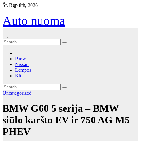
Eiti
Št. Rgp 8th, 2026
prie
turinio
Auto nuoma
Bmw
Nissan
Lempos
Kiti
Uncategorized
BMW G60 5 serija – BMW
siūlo karšto EV ir 750 AG M5
PHEV