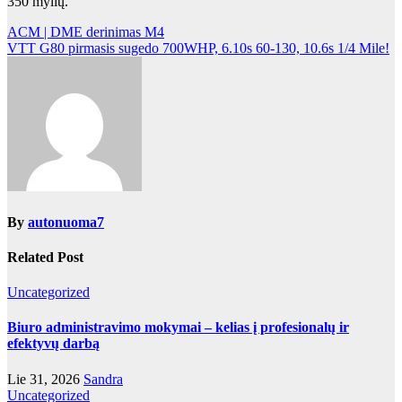
350 mylių.
Navigacija
ACM | DME derinimas M4
VTT G80 pirmasis sugedo 700WHP, 6.10s 60-130, 10.6s 1/4 Mile!
tarp
įrašų
By
autonuoma7
Related Post
Uncategorized
Biuro administravimo mokymai – kelias į profesionalų ir
efektyvų darbą
Lie 31, 2026
Sandra
Uncategorized