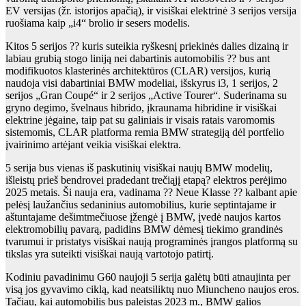
EV versijas (žr. istorijos apačią), ir visiškai elektrinė 3 serijos versija
ruošiama kaip „i4“ brolio ir sesers modelis.
Kitos 5 serijos ?? kuris suteikia ryškesnį priekinės dalies dizainą ir
labiau grubią stogo liniją nei dabartinis automobilis ?? bus ant
modifikuotos klasterinės architektūros (CLAR) versijos, kurią
naudoja visi dabartiniai BMW modeliai, išskyrus i3, 1 serijos, 2
serijos „Gran Coupé“ ir 2 serijos „Active Tourer“. Suderinama su
gryno degimo, švelnaus hibrido, įkraunama hibridine ir visiškai
elektrine jėgaine, taip pat su galiniais ir visais ratais varomomis
sistemomis, CLAR platforma remia BMW strategiją dėl portfelio
įvairinimo artėjant veikia visiškai elektra.
5 serija bus vienas iš paskutinių visiškai naujų BMW modelių,
išleistų prieš bendrovei pradedant trečiąjį etapą? elektros perėjimo
2025 metais. Ši nauja era, vadinama ?? Neue Klasse ?? kalbant apie
pelėsį laužančius sedaninius automobilius, kurie septintajame ir
aštuntajame dešimtmečiuose įžengė į BMW, įvedė naujos kartos
elektromobilių pavarą, padidins BMW dėmesį tiekimo grandinės
tvarumui ir pristatys visiškai naują programinės įrangos platformą su
tikslas yra suteikti visiškai naują vartotojo patirtį.
Kodiniu pavadinimu G60 naujoji 5 serija galėtų būti atnaujinta per
visą jos gyvavimo ciklą, kad neatsiliktų nuo Miuncheno naujos eros.
Tačiau, kai automobilis bus paleistas 2023 m., BMW galios