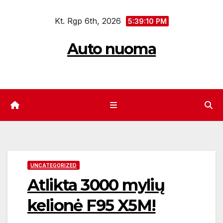
Eiti
Kt. Rgp 6th, 2026
prie
5:39:10 PM
turinio
Auto nuoma
UNCATEGORIZED
Atlikta 3000 mylių
kelionė F95 X5M!