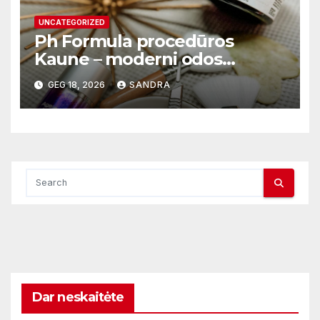
UNCATEGORIZED
Ph Formula procedūros
Kaune – moderni odos
atnaujinimo sistema
GEG 18, 2026
SANDRA
Dar neskaitėte