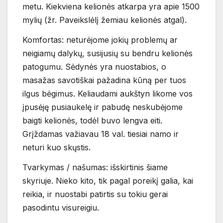
metu. Kiekviena kelionės atkarpa yra apie 1500
mylių (žr. Paveikslėlį žemiau kelionės atgal).
Komfortas: neturėjome jokių problemų ar
neigiamų dalykų, susijusių su bendru kelionės
patogumu. Sėdynės yra nuostabios, o
masažas savotiškai pažadina kūną per tuos
ilgus bėgimus. Keliaudami aukštyn likome vos
įpusėję pusiaukelę ir pabudę neskubėjome
baigti kelionės, todėl buvo lengva eiti.
Grįždamas važiavau 18 val. tiesiai namo ir
neturi kuo skųstis.
Tvarkymas / našumas: išskirtinis šiame
skyriuje. Nieko kito, tik pagal poreikį galia, kai
reikia, ir nuostabi patirtis su tokiu gerai
pasodintu visureigiu.