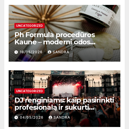
UNCATEGORIZED
Ph Formula procedūros
Kaune – moderni odos
atnaujinimo sistema
18/05/2026
SANDRA
UNCATEGORIZED
DJ renginiams: kaip pasirinkti
profesionalą ir sukurti
nepamirštamą atmosferą
04/05/2026
SANDRA