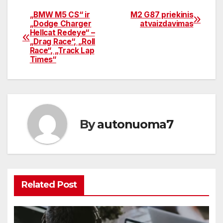
„BMW M5 CS“ ir
M2 G87 priekinis
Navigacija
„Dodge Charger
atvaizdavimas
Hellcat Redeye“ –
tarp
„Drag Race“, „Roll
Race“, „Track Lap
įrašų
Times“
By
autonuoma7
Related Post