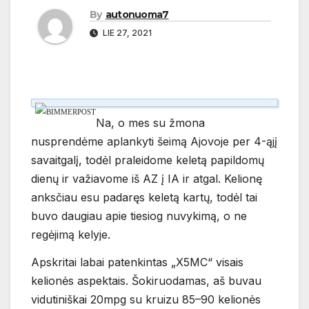
By
autonuoma7
LIE 27, 2021
Na, o mes su žmona
nusprendėme aplankyti šeimą Ajovoje per 4-ąjį
savaitgalį, todėl praleidome keletą papildomų
dienų ir važiavome iš AZ į IA ir atgal. Kelionę
anksčiau esu padaręs keletą kartų, todėl tai
buvo daugiau apie tiesiog nuvykimą, o ne
regėjimą kelyje.
Apskritai labai patenkintas „X5MC“ visais
kelionės aspektais. Šokiruodamas, aš buvau
vidutiniškai 20mpg su kruizu 85–90 kelionės