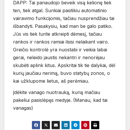
DAPP: Tai panaudojo beveik visą kelionę tiek
ten, tiek atgal. Sunkiai pasitikiu automatinio
vairavimo funkcijomis, tačiau nusprendžiau tai
išbandyti. Pasakysiu, kad man be galo patiko.
Jūs vis tiek turite atkreipti dėmesį, tačiau
rankos ir rankos ramiai ilsisi nelaikant vairo.
Greičio kontrolė yra nuostabi ir veikia labai
gerai, neleido jaustis nekantri ir nenorėjau
skubėti aplink kitus. Apskritai tik tie dalykai, dėl
kurių jaučiau nerimą, buvo statybų zonos, o
kai užklupome lietus, aš perėmiau.
Įdėkite vanago nuotrauką, kurią mačiau
pakeliui pasislėpęs medyje. (Manau, kad tai
vanagas)