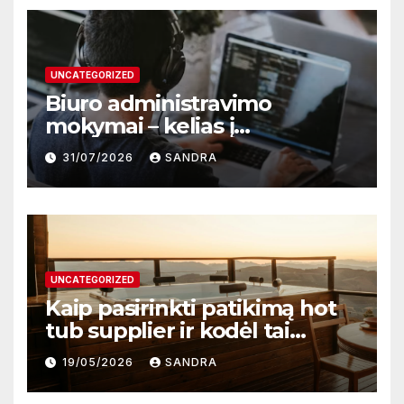
UNCATEGORIZED
Biuro administravimo
mokymai – kelias į
profesionalų ir efektyvų
31/07/2026
SANDRA
darbą
UNCATEGORIZED
Kaip pasirinkti patikimą hot
tub supplier ir kodėl tai
svarbu?
19/05/2026
SANDRA