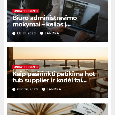
UNCATEGORIZED
Biuro administravimo
mokymai – kelias į
profesionalų ir efektyvų
LIE 31, 2026
SANDRA
darbą
UNCATEGORIZED
Kaip pasirinkti patikimą hot
tub supplier ir kodėl tai
svarbu?
GEG 19, 2026
SANDRA