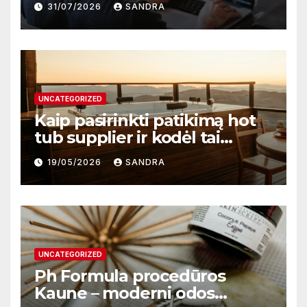
31/07/2026
SANDRA
darbą
UNCATEGORIZED
Kaip pasirinkti patikimą hot
tub supplier ir kodėl tai
svarbu?
19/05/2026
SANDRA
UNCATEGORIZED
Ph Formula procedūros
Kaune – moderni odos