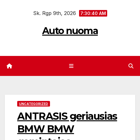
Eiti
Sk. Rgp 9th, 2026
prie
7:30:41 AM
turinio
Auto nuoma
UNCATEGORIZED
ANTRASIS geriausias
BMW BMW