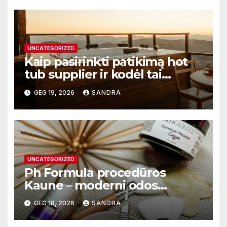
UNCATEGORIZED
Kaip pasirinkti patikimą hot
tub supplier ir kodėl tai
svarbu?
GEG 19, 2026
SANDRA
UNCATEGORIZED
Ph Formula procedūros
Kaune – moderni odos
atnaujinimo sistema
GEG 18, 2026
SANDRA