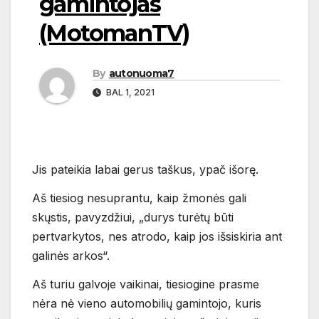
gamintojas
(MotomanTV)
By
autonuoma7
BAL 1, 2021
Jis pateikia labai gerus taškus, ypač išorę.
Aš tiesiog nesuprantu, kaip žmonės gali
skųstis, pavyzdžiui, „durys turėtų būti
pertvarkytos, nes atrodo, kaip jos išsiskiria ant
galinės arkos“.
Aš turiu galvoje vaikinai, tiesiogine prasme
nėra nė vieno automobilių gamintojo, kuris