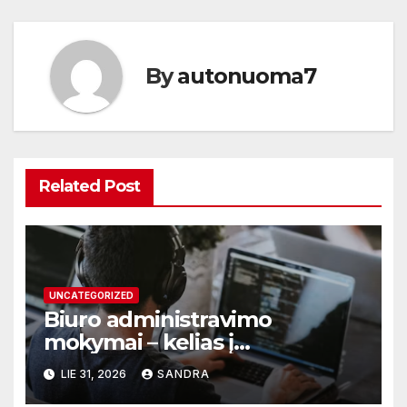
įrašų
By
autonuoma7
Related Post
UNCATEGORIZED
Biuro administravimo
mokymai – kelias į
profesionalų ir efektyvų
LIE 31, 2026
SANDRA
darbą