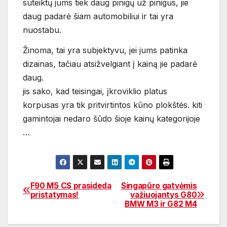
suteiktų jums tiek daug pinigų už pinigus, jie
daug padarė šiam automobiliui ir tai yra
nuostabu.
Žinoma, tai yra subjektyvu, jei jums patinka
dizainas, tačiau atsižvelgiant į kainą jie padarė
daug.
jis sako, kad teisingai, įkroviklio platus
korpusas yra tik pritvirtintos kūno plokštės. kiti
gamintojai nedaro šūdo šioje kainų kategorijoje
…
F90 M5 CS prasideda
Singapūro gatvėmis
Navigacija
pristatymas!
važiuojantys G80
BMW M3 ir G82 M4
tarp