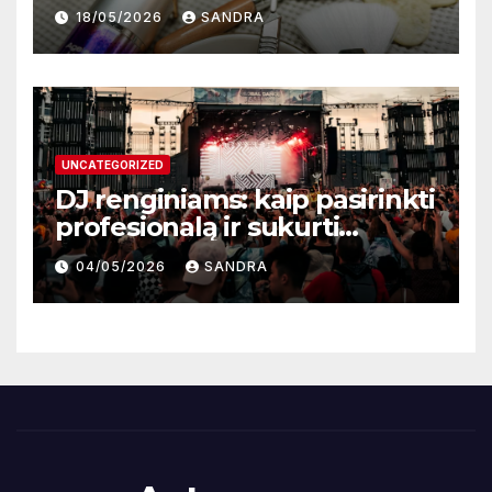
atnaujinimo sistema
18/05/2026
SANDRA
UNCATEGORIZED
DJ renginiams: kaip pasirinkti
profesionalą ir sukurti
nepamirštamą atmosferą
04/05/2026
SANDRA