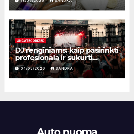
18/05/2026
SANDRA
UNCATEGORIZED
DJ renginiams: kaip pasirinkti
profesionalą ir sukurti
nepamirštamą atmosferą
04/05/2026
SANDRA
Auto nuoma