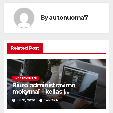
By
autonuoma7
Related Post
UNCATEGORIZED
Biuro administravimo
mokymai – kelias į
profesionalų ir efektyvų
LIE 31, 2026
SANDRA
darbą