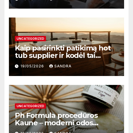
darbą
UNCATEGORIZED
Kaip pasirinkti patikimą hot
tub supplier ir kodėl tai
svarbu?
19/05/2026
SANDRA
UNCATEGORIZED
Ph Formula procedūros
Kaune – moderni odos
atnaujinimo sistema