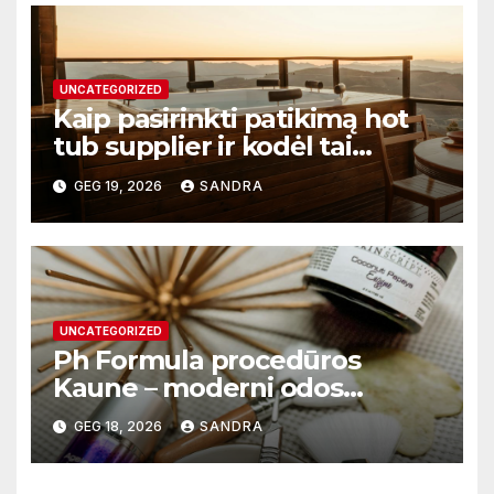
UNCATEGORIZED
Kaip pasirinkti patikimą hot
tub supplier ir kodėl tai
svarbu?
GEG 19, 2026
SANDRA
UNCATEGORIZED
Ph Formula procedūros
Kaune – moderni odos
atnaujinimo sistema
GEG 18, 2026
SANDRA