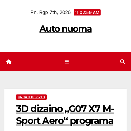
Eiti
Pn. Rgp 7th, 2026
prie
11:03:00 AM
turinio
Auto nuoma
UNCATEGORIZED
3D dizaino „G07 X7 M-
Sport Aero“ programa