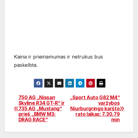
Kaina ir prieinamumas ir netrukus bus
paskelbta.
750 AG „Nissan
„Sport Auto G82 M4“
Navigacija
Skyline R34 GT-R“ ir
varžybos
735 AG „Mustang“
Niurburgringo karšto
tarp
prieš „BMW M3:
rato laikas: 7.30,79
DRAG RACE“
min
įrašų