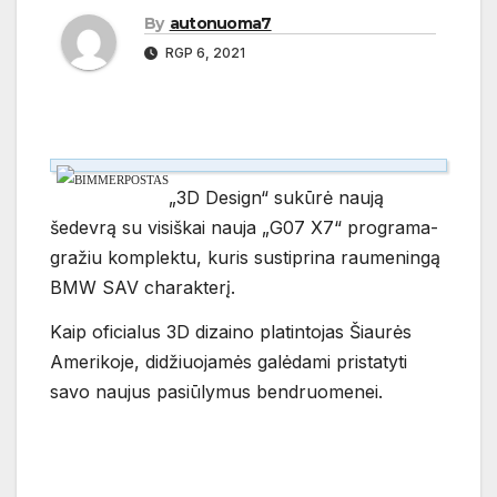
By
autonuoma7
RGP 6, 2021
„3D Design“ sukūrė naują
šedevrą su visiškai nauja „G07 X7“ programa-
gražiu komplektu, kuris sustiprina raumeningą
BMW SAV charakterį.
Kaip oficialus 3D dizaino platintojas Šiaurės
Amerikoje, didžiuojamės galėdami pristatyti
savo naujus pasiūlymus bendruomenei.