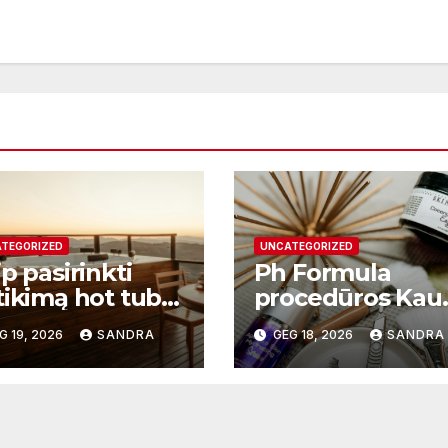
TEGORIZED
UNCATEGORIZED
p pasirinkti
Ph Formula
tikimą hot tub
procedūros Kau
plier ir kodėl
– moderni odos
G 19, 2026
SANDRA
GEG 18, 2026
SANDRA
 svarbu?
atnaujinimo
sistema