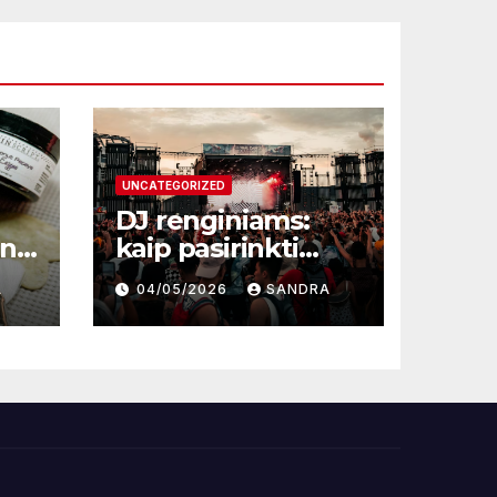
UNCATEGORIZED
DJ renginiams:
une
kaip pasirinkti
profesionalą ir
A
04/05/2026
SANDRA
sukurti
nepamirštamą
atmosferą