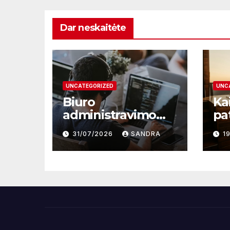
Dar neskaitėte
UNCATEGORIZED
UNC
Biuro
Kai
administravimo
pa
mokymai – kelias į
sup
31/07/2026
SANDRA
1
profesionalų ir
ta
efektyvų darbą